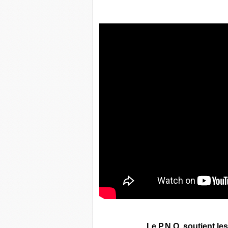
Le P.N.O. soutient le