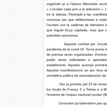
organisèt ja a l’epòca diferentas acci
«
L’occitan cada jorn a la television
». 
tre la debuta. Participèt a las manifès
comunas per que deliberèssen e votès
l’occitan sus la cadenas de television
que foguèt fòrça capitada, mas que 
autoritats opressivas.
Aqueste combat per l’occitan din
pandèmia de la covid-19. Torna prene 
de premsa serán organizadas, d’entrevi
public serán sollicitadas e apeva
establiments. Aqueles acamps prendrán
Aquelas manifèstacions an per tòca d
vertadièra politica de resocializacion de
Son ja prevists pel 23 de novembre 
los locals de França 3 a Tolosa e a Mo
l’ensems de l’espaci nacional occitan 
Conscient qu’obtendrem pas que ç