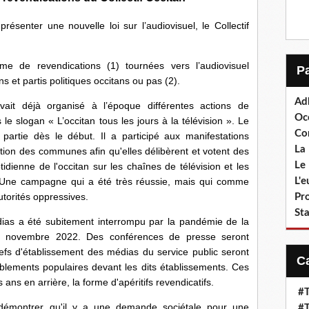
senter une nouvelle loi sur l’audiovisuel, le Collectif
rme de revendications (1) tournées vers l’audiovisuel
 et partis politiques occitans ou pas (2).
Ad
it déjà organisé à l’époque différentes actions de
Oc
le slogan « L’occitan tous les jours à la télévision ». Le
Co
 partie dès le début. Il a participé aux manifestations
La 
ation des communes afin qu'elles délibèrent et votent des
Le 
idienne de l'occitan sur les chaînes de télévision et les
. Une campagne qui a été très réussie, mais qui comme
L'
utorités oppressives.
Pr
Sta
ias a été subitement interrompu par la pandémie de la
23 novembre 2022. Des conférences de presse seront
efs d'établissement des médias du service public seront
blements populaires devant les dits établissements. Ces
ns en arrière, la forme d'apéritifs revendicatifs.
#T
démontrer qu'il y a une demande sociétale pour une
#T