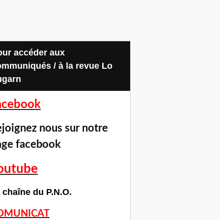
ommuniqués / à la revue Lo
ugarn
acebook
joignez nous sur notre
age facebook
outube
 chaîne du P.N.O.
OMUNICAT