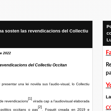
Pour accéder aux
na sosten las revendicacions del Collectiu
c
L
F
e 2022
Re
revendicacions del Collectiu Occitan
p
Y
ar una lei novèla sus l’audio-visual, lo Collectiu
La
[1]
 de revendicacions
virada cap a l’audiovisual elaborada
[2]
C
politics occitans o pas
. Foguèt creada en 2019 e