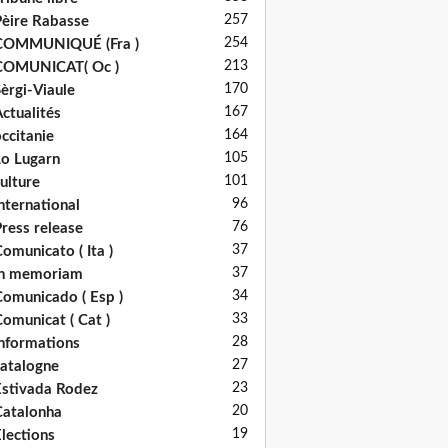
257
èire Rabasse
254
COMMUNIQUÉ (Fra )
213
COMUNICAT( Oc )
170
èrgi-Viaule
167
ctualités
164
ccitanie
105
o Lugarn
101
ulture
96
nternational
76
ress release
37
omunicato ( Ita )
37
in memoriam
34
omunicado ( Esp )
33
omunicat ( Cat )
28
nformations
27
atalogne
23
stivada Rodez
20
atalonha
19
lections