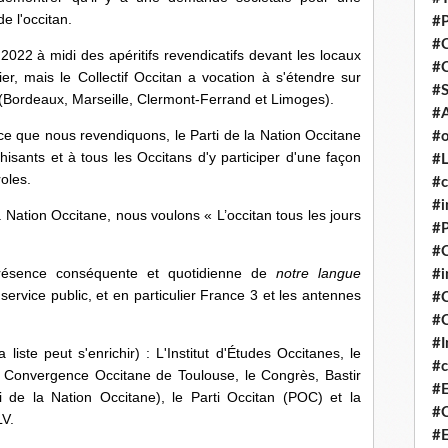
e l'occitan.
#P
#
022 à midi des apéritifs revendicatifs devant les locaux
#
r, mais le Collectif Occitan a vocation à s'étendre sur
#S
 (Bordeaux, Marseille, Clermont-Ferrand et Limoges).
#A
e que nous revendiquons, le Parti de la Nation Occitane
#o
sants et à tous les Occitans d'y participer d'une façon
#L
oles.
#c
#i
la Nation Occitane, nous voulons « L’occitan tous les jours
#P
#C
présence conséquente et quotidienne de
notre langue
#
service public, et en particulier France 3 et les antennes
#C
#C
#I
liste peut s'enrichir) : L'Institut d'Études Occitanes, le
#c
a, Convergence Occitane de Toulouse, le Congrès, Bastir
#E
 de la Nation Occitane), le Parti Occitan (POC) et la
#C
LV.
#E