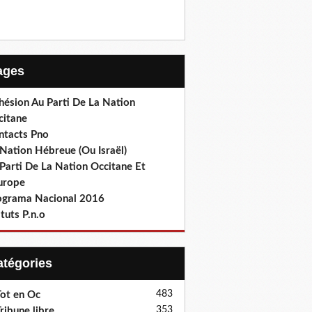
Pages
hésion Au Parti De La Nation
citane
ntacts Pno
Nation Hébreue (Ou Israël)
Parti De La Nation Occitane Et
europe
ograma Nacional 2016
tuts P.n.o
Catégories
483
ot en Oc
353
ribune libre