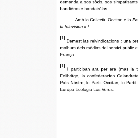
demanda a sos sòcis, sos simpatisants e
bandièras e bandairòlas.
Amb lo Collectiu Occitan e lo
Pa
la television
» !
[1]
Demest las reivindicacions : una pr
malhum dels mèdias del servici public 
França.
[1]
I participan ara per ara (mas la tiè
Felibritge, la confederacion Calandre
País Nòstre, lo Partit Occitan, lo Part
Euròpa Ecologia Los Verds.