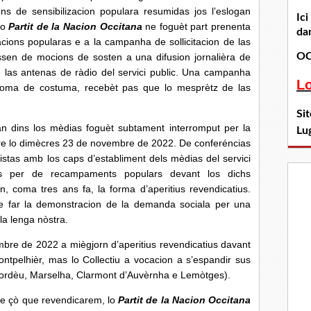
ons de sensibilizacion populara resumidas jos l’eslogan
Ic
Lo
Partit de la Nacion Occitana
ne foguèt part prenenta
dan
tacions popularas e a la campanha de sollicitacion de las
OC
sen de mocions de sosten a una difusion jornalièra de
 e las antenas de ràdio del servici public. Una campanha
L
coma de costuma, recebèt pas que lo mesprètz de las
Si
s los mèdias foguèt subtament interromput per la
Lu
tre lo dimècres 23 de novembre de 2022. De conferéncias
stas amb los caps d’establiment dels mèdias del servici
das per de recampaments populars devant los dichs
, coma tres ans fa, la forma d’aperitius revendicatius.
e far la demonstracion de la demanda sociala per una
 la lenga nòstra.
de 2022 a miègjorn d’aperitius revendicatius davant
ntpelhièr, mas lo Collectiu a vocacion a s’espandir sus
(Bordèu, Marselha, Clarmont d’Auvèrnha e Lemòtges).
ò que revendicarem, lo
Partit de la Nacion Occitana