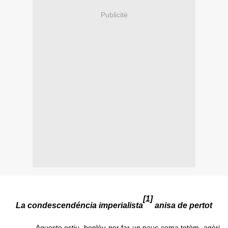
Publicité
[1]
La condescendéncia imperialista
anisa de pertot
Aqueste estiu, benlèu per far un pauc coma totòm, agèri