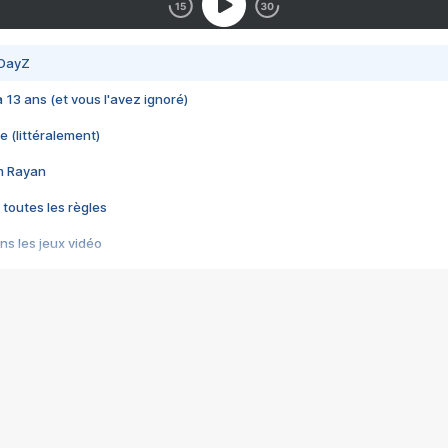
 DayZ
 a 13 ans (et vous l'avez ignoré)
e (littéralement)
im Rayan
 toutes les règles
s les jeux vidéo
us choquant de Rockstar ? - Le scandale BULLY
e plus moche de Steam
du RÊVE tourne au CAUCHEMAR
pendant 8 heures
it… à tort