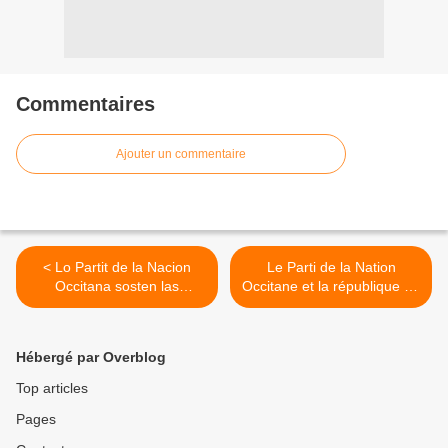
Commentaires
Ajouter un commentaire
< Lo Partit de la Nacion
Le Parti de la Nation
Occitana sosten las
Occitane et la république de
revendicacions del Collectiu
l’Artsakh, anciennement
Occitan
Haut-Karabagh >
Hébergé par Overblog
Top articles
Pages