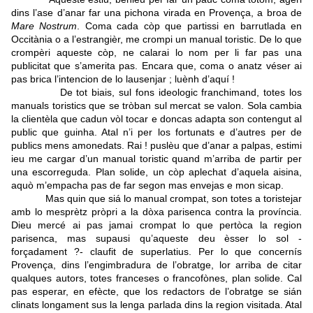
dins l’ase d’anar far una pichona virada en Provença, a broa de
Mare Nostrum
. Coma cada còp que partissi en barrutlada en
Occitània o a l’estrangièr, me crompi un manual toristic. De lo que
crompèri aqueste còp, ne calarai lo nom per li far pas una
publicitat que s’amerita pas. Encara que, coma o anatz véser ai
pas brica l’intencion de lo lausenjar ; luènh d’aquí !
De tot biais, sul fons ideologic franchimand, totes los
manuals toristics que se tròban sul mercat se valon. Sola cambia
la clientèla que cadun vòl tocar e doncas adapta son contengut al
public que guinha. Atal n’i per los fortunats e d’autres per de
publics mens amonedats. Rai ! puslèu que d’anar a palpas, estimi
ieu me cargar d’un manual toristic quand m’arriba de partir per
una escorreguda. Plan solide, un còp aplechat d’aquela aisina,
aquò m’empacha pas de far segon mas envejas e mon sicap.
Mas quin que siá lo manual crompat, son totes a toristejar
amb lo mesprètz pròpri a la dòxa parisenca contra la província.
Dieu mercé ai pas jamai crompat lo que pertòca la region
parisenca, mas supausi qu’aqueste deu èsser lo sol -
forçadament ?- claufit de superlatius. Per lo que concernís
Provença, dins l’engimbradura de l’obratge, lor arriba de citar
qualques autors, totes franceses o francofònes, plan solide. Cal
pas esperar, en efècte, que los redactors de l’obratge se sián
clinats longament sus la lenga parlada dins la region visitada. Atal