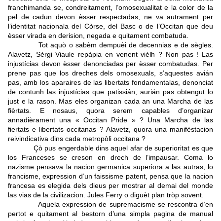
franchimanda se, condreitament, l’omosexualitat e la color de la
pel de cadun devon èsser respectadas, ne va autrament per
l’identitat nacionala del Còrse, del Basc o de l’Occitan que deu
èsser virada en derision, negada e quitament combatuda.
Tot aquò o sabèm dempuèi de decennias e de sègles.
Alavetz, Sèrgi Viaule repàpia en venent vièlh ? Non pas ! Las
injustícias devon èsser denonciadas per èsser combatudas. Per
prene pas que los dreches dels omosexuals, s’aquestes avián
pas, amb los aparaires de las libertats fondamentalas, denonciat
de contunh las injustícias que patissián, aurián pas obtengut lo
just e la rason. Mas eles organizan cada an una Marcha de las
fièrtats. E nosaus, quora serem capables d’organizar
annadièrament una « Occitan Pride » ? Una Marcha de las
fiertats e libertats occitanas ? Alavetz, quora una manifèstacion
reivindicativa dins cada metropòli occitana ?
Çò pus engerdable dins aquel afar de superioritat es que
los Franceses se creson en drech de l’impausar. Coma lo
nazisme pensava la nacion germanica superiora a las autras, lo
francisme, expression d’un faissisme patent, pensa que la nacion
francesa es elegida dels dieus per mostrar al demai del monde
las vias de la civilizacion. Jules Ferry o diguèt plan tròp sovent.
Aquela expression de supremacisme se rescontra d’en
pertot e quitament al bestorn d’una simpla pagina de manual