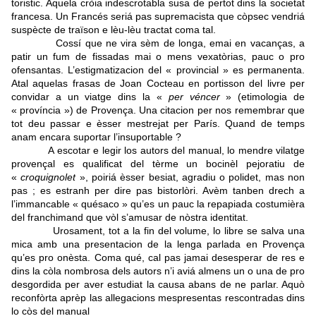
toristic. Aquela cròia indescrotabla susa de pertot dins la societat
francesa. Un Francés seriá pas supremacista que còpsec vendriá
suspècte de traïson e lèu-lèu tractat coma tal.
Cossí que ne vira sèm de longa, emai en vacanças, a
patir un fum de fissadas mai o mens vexatòrias, pauc o pro
ofensantas. L’estigmatizacion del « provincial » es permanenta.
Atal aquelas frasas de Joan Cocteau en portisson del livre per
convidar a un viatge dins la «
per véncer
» (etimologia de
« província ») de Provença. Una citacion per nos remembrar que
tot deu passar e èsser mestrejat per París. Quand de temps
anam encara suportar l’insuportable ?
A escotar e legir los autors del manual, lo mendre vilatge
provençal es qualificat del tèrme un bocinèl pejoratiu de
«
croquignolet
», poiriá èsser besiat, agradiu o polidet, mas non
pas ; es estranh per dire pas bistorlòri. Avèm tanben drech a
l’immancable « quésaco » qu’es un pauc la repapiada costumièra
del franchimand que vòl s’amusar de nòstra identitat.
Urosament, tot a la fin del volume, lo libre se salva una
mica amb una presentacion de la lenga parlada en Provença
qu’es pro onèsta. Coma qué, cal pas jamai desesperar de res e
dins la còla nombrosa dels autors n’i aviá almens un o una de pro
desgordida per aver estudiat la causa abans de ne parlar. Aquò
reconfòrta aprèp las allegacions mespresentas rescontradas dins
lo còs del manual