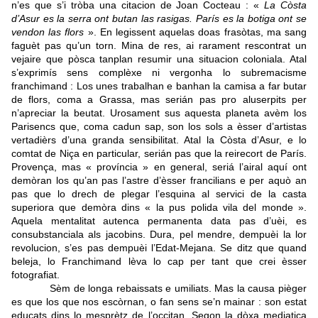
n’es que s’i tròba una citacion de Joan Cocteau : «
La Còsta
d’Asur es la serra ont butan las rasigas. París es la botiga ont se
vendon las flors
». En legissent aquelas doas frasòtas, ma sang
faguèt pas qu’un torn. Mina de res, ai rarament rescontrat un
vejaire que pòsca tanplan resumir una situacion coloniala. Atal
s’exprimís sens complèxe ni vergonha lo subremacisme
franchimand : Los unes trabalhan e banhan la camisa a far butar
de flors, coma a Grassa, mas serián pas pro aluserpits per
n’apreciar la beutat. Urosament sus aquesta planeta avèm los
Parisencs que, coma cadun sap, son los sols a èsser d’artistas
vertadièrs d’una granda sensibilitat. Atal la Còsta d’Asur, e lo
comtat de Niça en particular, serián pas que la reirecort de París.
Provença, mas « província » en general, seriá l’airal aquí ont
demòran los qu’an pas l’astre d’èsser francilians e per aquò an
pas que lo drech de plegar l’esquina al servici de la casta
superiora que demòra dins « la pus polida vila del monde ».
Aquela mentalitat autenca permanenta data pas d’uèi, es
consubstanciala als jacobins. Dura, pel mendre, dempuèi la lor
revolucion, s’es pas dempuèi l’Edat-Mejana. Se ditz que quand
beleja, lo Franchimand lèva lo cap per tant que crei èsser
fotografiat.
Sèm de longa rebaissats e umiliats. Mas la causa pièger
es que los que nos escòrnan, o fan sens se’n mainar : son estat
educats dins lo mesprètz de l’occitan. Segon la dòxa mediatica