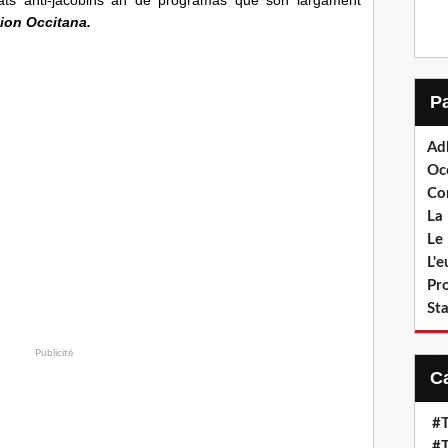
cion Occitana.
Ad
Oc
Co
La 
Le 
L'
Pr
Sta
Publicité
#T
#T