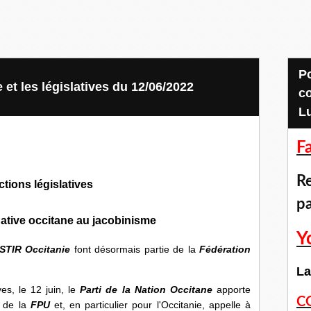
Pour accéder aux
 et les législatives du 12/06/2022
c
L
F
Re
ctions législatives
p
ative occitane au jacobinisme
Y
STIR Occitanie
font désormais partie de la
Fédération
La
ves, le 12 juin, le
Parti de la Nation Occitane
apporte
C
s de la
FPU
et, en particulier pour l'Occitanie, appelle à