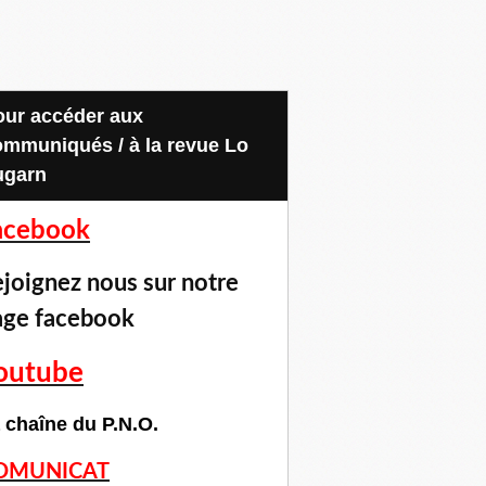
ommuniqués / à la revue Lo
ugarn
acebook
joignez nous sur notre
age facebook
outube
 chaîne du P.N.O.
OMUNICAT