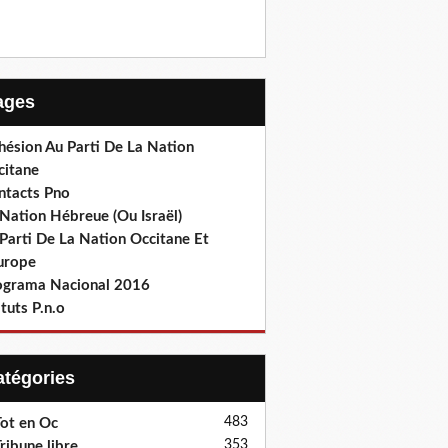
Pages
hésion Au Parti De La Nation
citane
ntacts Pno
Nation Hébreue (Ou Israël)
Parti De La Nation Occitane Et
europe
ograma Nacional 2016
tuts P.n.o
Catégories
483
ot en Oc
353
ribune libre