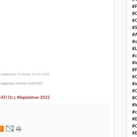
#P
#
#
#S
#A
#o
#L
#c
#i
#P
#C
#
s legislativas, Occitanie, 12/06/2022
#C
T( Oc )
,
#législatives 2022
#C
#I
#c
#E
#C
0
#E