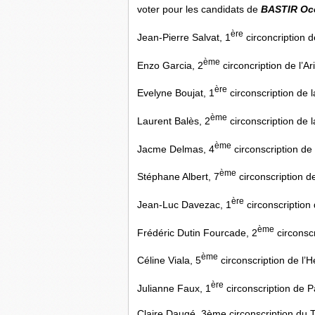
voter pour les candidats de
BASTIR Occ
ère
Jean-Pierre Salvat, 1
circoncription d
ème
Enzo Garcia, 2
circoncription de l’Ar
ère
Evelyne Boujat, 1
circonscription de
ème
Laurent Balès, 2
circonscription de
ème
Jacme Delmas, 4
circonscription d
ème
Stéphane Albert, 7
circonscription 
ère
Jean-Luc Davezac, 1
circonscription
ème
Frédéric Dutin Fourcade, 2
circonsc
ème
Céline Viala, 5
circonscription de l’H
ère
Julianne Faux, 1
circonscription de P
Claire Daugé, 3ème circonscription du 