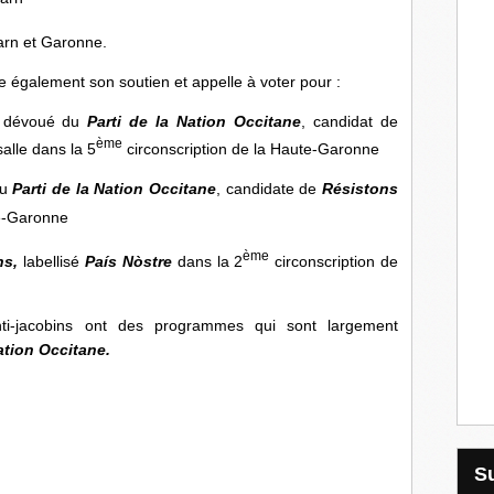
arn et Garonne.
 également son soutien et appelle à voter pour :
et dévoué du
Parti de la Nation Occitane
, candidat de
ème
lle dans la 5
circonscription de la Haute-Garonne
du
Parti de la Nation Occitane
, candidate de
Résistons
te-Garonne
ème
ns,
labellisé
País Nòstre
dans la 2
circonscription de
ti-jacobins ont des programmes qui sont largement
Nation Occitane.
icat