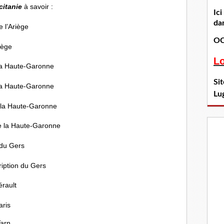
itanie
à savoir :
Ic
dan
e l’Ariège
OC
iège
L
 la Haute-Garonne
Si
 la Haute-Garonne
Lu
e la Haute-Garonne
de la Haute-Garonne
 du Gers
ription du Gers
érault
aris
Tarn