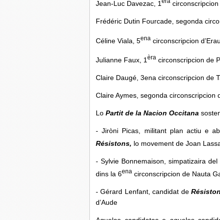
èra
Jean-Luc Davezac, 1
circonscripcion
Frédéric Dutin Fourcade, segonda circo
ena
Céline Viala, 5
circonscripcion d’Era
èra
Julianne Faux, 1
circonscripcion de P
Claire Daugé, 3ena circonscripcion de 
Claire Aymes, segonda circonscripcion 
Lo
Partit de la Nacion Occitana
sosten
- Jiròni Picas, militant plan actiu e 
Résistons,
lo movement de Joan Lassal
- Sylvie Bonnemaison, simpatizaira de
ena
dins la 6
circonscripcion de Nauta G
- Gérard Lenfant, candidat de
Résisto
d’Aude
Aquelas candidatas e aqueles candid