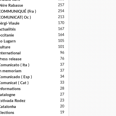
257
èire Rabasse
254
COMMUNIQUÉ (Fra )
213
COMUNICAT( Oc )
170
èrgi-Viaule
167
ctualités
164
ccitanie
105
o Lugarn
101
ulture
96
nternational
76
ress release
37
omunicato ( Ita )
37
in memoriam
34
omunicado ( Esp )
33
omunicat ( Cat )
28
nformations
27
atalogne
23
stivada Rodez
20
atalonha
19
lections