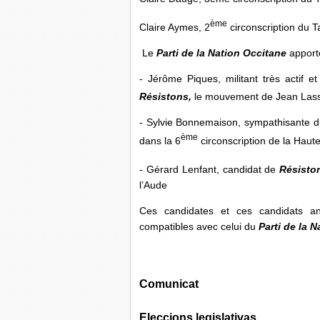
ème
Claire Aymes, 2
circonscription du T
Le
Parti de la Nation Occitane
apporte
- Jérôme Piques, militant très actif 
Résistons,
le mouvement de Jean Lassa
- Sylvie Bonnemaison, sympathisante 
ème
dans la 6
circonscription de la Hau
- Gérard Lenfant, candidat de
Résisto
l’Aude
Ces candidates et ces candidats an
compatibles avec celui du
Parti de la 
Comun
Eleccions legislativas