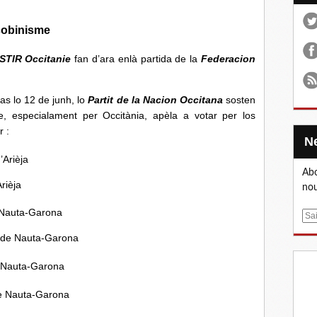
acobinisme
STIR Occitanie
fan d’ara enlà partida de la
Federacion
vas lo 12 de junh, lo
Partit de la Nacion Occitana
sosten
, especialament per Occitània, apèla a votar per los
 :
’Arièja
Abo
rièja
nou
 Nauta-Garona
E
m
n de Nauta-Garona
a
i
e Nauta-Garona
l
de Nauta-Garona