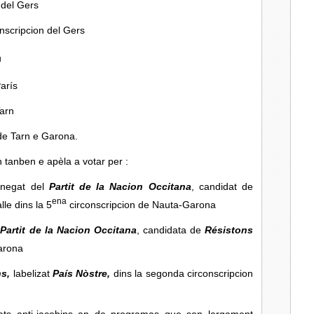
 del Gers
nscripcion del Gers
u
arís
Tarn
de Tarn e Garona.
 tanben e apèla a votar per :
abnegat del
Partit de la Nacion Occitana
, candidat de
ena
le dins la 5
circonscripcion de Nauta-Garona
l
Partit de la Nacion Occitana
, candidata de
Résistons
arona
ns,
labelizat
País Nòstre,
dins la segonda circonscripcion
ats anti-jacobins an de programas que son largament