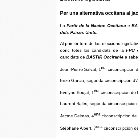
Per una alternativa occitana al j
Lo
Partit de la Nacion Occitana
e
BA
dels Païses Units.
Al primièr torn de las eleccions legislati
donc totes los candidats de la
FPU
e
candidats de
BASTIR Occitanie
a saber
èra
Jean-Pierre Salvat, 1
circoncripcion d
Enzo Garcia, segonda circoncripcion d’A
èra
Evelyne Boujat, 1
circonscripcion de
Laurent Balès, segonda circonscripcio
ena
Jacme Delmas, 4
circonscripcion d
ena
Stéphane Albert, 7
circonscripcion 