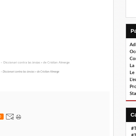
Ad
Oc
Co
La 
Le 
s – Diccionari contra las ànsias » de Cristian Almerge
L'
Pr
Sta
0
#T
#T