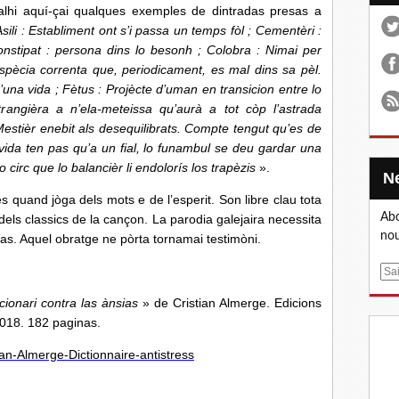
alhi aquí-çai qualques exemples de dintradas presas a
Asili : Establiment ont s’i passa un temps fòl ; Cementèri :
Constipat : persona dins lo besonh ; Colobra : Nimai per
spècia correnta que, periodicament, es mal dins sa pèl.
una vida ; Fètus : Projècte d’uman en transicion entre lo
rangièra a n’ela-meteissa qu’aurà a tot còp l’astrada
 Mestièr enebit als desequilibrats. Compte tengut qu’es de
vida ten pas qu’a un fial, lo funambul se deu gardar una
circ que lo balancièr li endolorís los trapèzis
».
d jòga dels mots e de l’esperit. Son libre clau tota
Abo
dels classics de la cançon. La parodia galejaira necessita
nou
as. Aquel obratge ne pòrta tornamai testimòni.
E
m
cionari contra las ànsias
» de Cristian Almerge. Edicions
a
2018. 182 paginas.
i
l
ian-Almerge-Dictionnaire-antistress