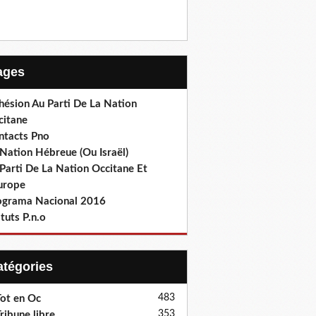
Pages
hésion Au Parti De La Nation
citane
ntacts Pno
Nation Hébreue (Ou Israël)
Parti De La Nation Occitane Et
europe
ograma Nacional 2016
tuts P.n.o
Catégories
483
ot en Oc
353
ribune libre