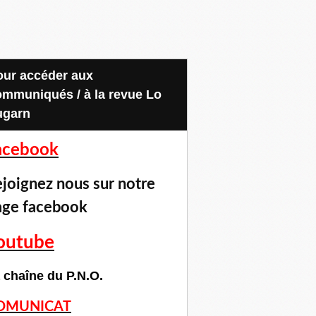
ommuniqués / à la revue Lo
ugarn
acebook
joignez nous sur notre
age facebook
outube
 chaîne du P.N.O.
OMUNICAT