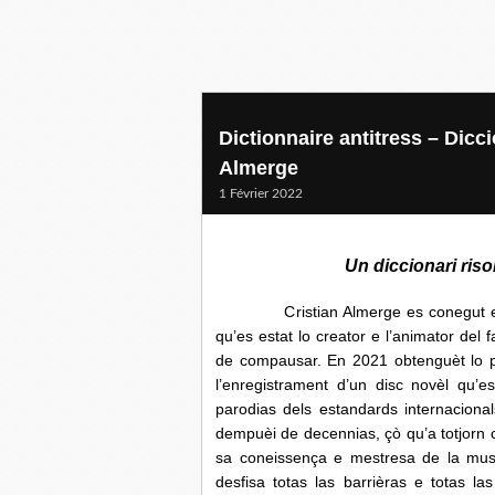
Dictionnaire antitress – Dicci
Almerge
1 Février 2022
Un diccionari ris
Cristian Almerge es conegut en oc
qu’es estat lo creator e l’animator del
de compausar. En 2021 obtenguèt lo p
l’enregistrament d’un disc novèl qu’
parodias dels estandards internacion
dempuèi de decennias, çò qu’a totjorn c
sa coneissença e mestresa de la mus
desfisa totas las barrièras e totas l