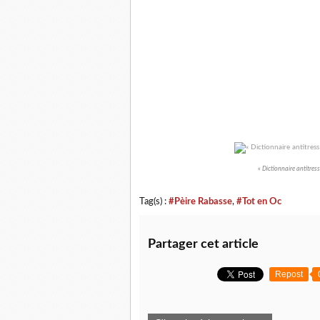
« Dictionnaire antitres
Tag(s) :
#Pèire Rabasse
,
#Tot en Oc
Partager cet article
Repost