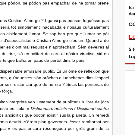
 que pòdon, se pòdon pas empachar de ne tornar prene
Ic
dan
ristian Almerge ? I gausi pas pensar, foguèsse pas
OC
 seriá tot simplament inacabada e nosaus culturalament
pas aisidament l’umor. Se sap ben pro que l’umor se pòt
L
far d’especialistas e Cristian Almerge n’es un. Quand a de
ser es d’ont mai requist e n’aprofecham. Sèm deveires al
Si
e rire, siá en solitari de cara al nòstra viradisc, siá en
Lu
s que balha un pauc de pertot dins lo país.
pensable amusaire public. Es un òme de reflexion que
nts, qu’aquestes sián pròches o luenchencs dins l’espaci
r se’n distanciar que de ne rire ? Solas las personas de
 fòrça.
nterprèta ven justament de publicar un libre de jòcs
ste es titolat «
Dictionnaire antistress / Diccionari contra
os anxiolitics que pòdon existir sus la planeta. Un remèdi
emia deuriá -s’èrem plan governats- èsser remborsat per
erapia » es pas encara reconeguda per gròs grum de la