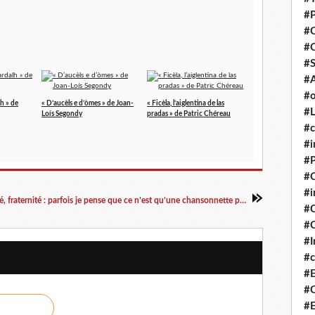
#P
#
#
#S
#A
#o
lh » de
« D’aucèls e d’òmes » de Joan-
« Ficèla, l’aiglentina de las
#L
Loís Segondy
pradas » de Patric Chéreau
#c
#i
#P
#C
#
Liberté, égalité, fraternité : parfois je pense que ce n’est qu’une chansonnette pour nous endormir
#C
#C
#I
#c
#E
#C
#E