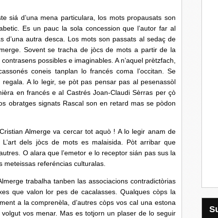
 d’una mena particulara, los mots propausats son
abetic. Es un pauc la sola concession que l’autor far al
igas d’una autra desca. Los mots son passats al sedaç de
lmerge. Sovent se tracha de jòcs de mots a partir de la
s contrasens possibles e imaginables. A n’aquel prètzfach,
assonés coneis tanplan lo francés coma l’occitan. Se
regala. A lo legir, se pòt pas pensar pas al pesenassòl
mièra en francés e al Castrés Joan-Claudi Sèrras per çò
t sos obratges signats Rascal son en retard mas se pòdon
n Almerge va cercar tot aquò ! A lo legir anam de
L’art dels jòcs de mots es malaisida. Pòt arribar que
utres. O alara que l’emetor e lo receptor sián pas sus la
s meteissas referéncias culturalas.
rge trabalha tanben las associacions contradictòrias
xes que valon lor pes de cacalasses. Qualques còps la
ament a la comprenèla, d’autres còps vos cal una estona
 volgut vos menar. Mas es totjorn un plaser de lo seguir