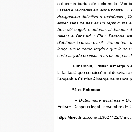
sul camin bartassièr dels mots. Vos b
l’azard e reviradas en lenga nòstra : «
Assignacion definitiva a residéncia ; 
èsser sens pautas es un reptil d’una e
Se’n pòt engolir mantunas al debanar d’
neient e l’absurd ; Fòl : Persona est
d’obténer lo drech d’asili ; Funambul :
longa sus la còrda regda e que la seu 
cèrta auçada de vista, mas es un pauc lo 
Funambul, Cristian Almerge o es quan
la fantasiá que coneissèm al desviraire 
l’engenh e Cristian Almerge ne manca p
Pèire Rabasse
«
Dictionnaire antistress – Dic
Edilivre. Despaus legal : novembre de 
https://livre.fnac.com/a13027422/Christ