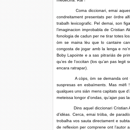
medecina. Rai !
Coma diccionari, emai aqueste siá
condreitament presentats per òrdre alf
trabalh lexicografic. Pel demai, son f
l’imaginacion improbabla de Cristian A
fonologia de cadun per ne tirar totes lo
òm se maina lèu que lo cantaire carc
congosta de jogar amb la lenga e no’n 
Boby Lapointe e a sas pitrariás de pri
qu’es de l’occitan (los qu’an pas legi
encara ratrapar).
A còps, òm se demanda ont Cristia
suspresas en esbaïments. Mas mèfi ! 
qualques uns sián mens capitats que d’a
meteissa longor d’ondas, qu’ajan pas la
Dins aquel diccionari Cristian Alme
d’idèas. Cerca, emai tròba, de paradò
trobalha vos sauta directament e subt
de reflexion per comprene ont l’autor a