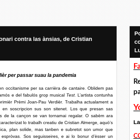
Pour accéder aux
onari contra las ànsias, de Cristian
c
L
F
olièr per passar suau la pandemia
Re
citanisme per sa carrièra de cantaire.
Oblidem pas
p
 famós e del fabulós grop musical
Test
.
L’artista contunha
rimièr Prèmi Joan-Pau Verdièr. Trabalha actualament a
Y
es en soscripcion sus son sitenet. Los que presan sas
als de la cançon se van tornamai regalar. O sabèm ara
La
aracterizat lo trabalh creatiu de Cristian Almerge, aquò’s
ica, plan solide, mas tanben e subretot son umor que
C
as espròvas. Sos seguisseires, e ai lo bonur d’èsser un