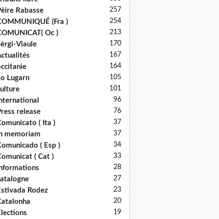
257
èire Rabasse
254
COMMUNIQUÉ (Fra )
213
COMUNICAT( Oc )
170
èrgi-Viaule
167
ctualités
164
ccitanie
105
o Lugarn
101
ulture
96
nternational
76
ress release
37
omunicato ( Ita )
37
in memoriam
34
omunicado ( Esp )
33
omunicat ( Cat )
28
nformations
27
atalogne
23
stivada Rodez
20
atalonha
19
lections