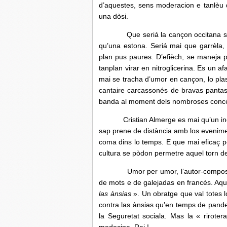
d’aquestes, sens moderacion e tanlèu
una dòsi.
Que seriá la cançon occitana sens C
qu’una estona. Seriá mai que garrèla,
plan pus paures. D’efièch, se maneja 
tanplan virar en nitroglicerina. Es un a
mai se tracha d’umor en cançon, lo pla
cantaire carcassonés de bravas pantas d
banda al moment dels nombroses concèrt
Cristian Almerge es mai qu’un indis
sap prene de distància amb los evenime
coma dins lo temps. E que mai eficaç pe
cultura se pòdon permetre aquel torn de
Umor per umor, l’autor-compositor-i
de mots e de galejadas en francés. Aque
las ànsias
». Un obratge que val totes l
contra las ànsias qu’en temps de pand
la Seguretat sociala. Mas la « rirot