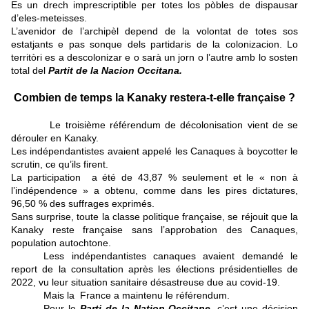
Es un drech imprescriptible per totes los pòbles de dispausar
d’eles-meteisses.
L’avenidor de l’archipèl depend de la volontat de totes sos
estatjants e pas sonque dels partidaris de la colonizacion. Lo
territòri es a descolonizar e o sarà un jorn o l’autre amb lo sosten
total del
Partit de la Nacion Occitana.
Combien de temps la Kanaky restera-t-elle française ?
Le troisième référendum de décolonisation vient de se
dérouler en Kanaky.
Les indépendantistes avaient appelé les Canaques à boycotter le
scrutin, ce qu’ils firent.
La participation a été de 43,87 % seulement et le « non à
l’indépendence » a obtenu, comme dans les pires dictatures,
96,50 % des suffrages exprimés.
Sans surprise, toute la classe politique française, se réjouit que la
Kanaky reste française sans l’approbation des Canaques,
population autochtone.
Less indépendantistes canaques avaient demandé le
report de la consultation après les élections présidentielles de
2022, vu leur situation sanitaire désastreuse due au covid-19.
Mais la France a maintenu le référendum.
Pour le
Parti de la Nation Occitane,
c’est une décision