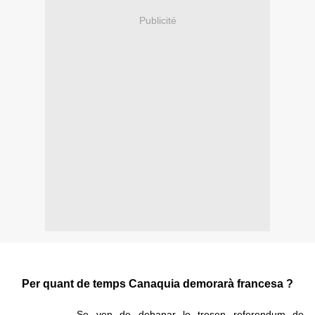
Publicité
Per quant de temps Canaquia demorarà francesa ?
Se ven de debanar lo tresen referendum de