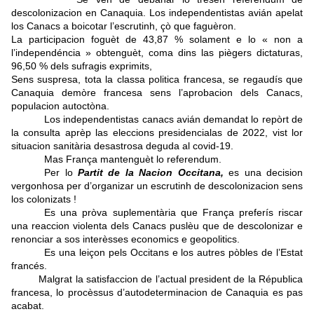
descolonizacion en Canaquia. Los independentistas avián apelat
los Canacs a boicotar l’escrutinh, çò que faguèron.
La participacion foguèt de 43,87 % solament e lo « non a
l’independéncia » obtenguèt, coma dins las piègers dictaturas,
96,50 % dels sufragis exprimits,
Sens suspresa, tota la classa politica francesa, se regaudís que
Canaquia demòre francesa sens l’aprobacion dels Canacs,
populacion autoctòna.
Los independentistas canacs avián demandat lo repòrt de
la consulta aprèp las eleccions presidencialas de 2022, vist lor
situacion sanitària desastrosa deguda al covid-19.
Mas França mantenguèt lo referendum.
Per lo
Partit de la Nacion Occitana,
es una decision
vergonhosa per d’organizar un escrutinh de descolonizacion sens
los colonizats !
Es una pròva suplementària que França preferís riscar
una reaccion violenta dels Canacs puslèu que de descolonizar e
renonciar a sos interèsses economics e geopolitics.
Es una leiçon pels Occitans e los autres pòbles de l’Estat
francés.
Malgrat la satisfaccion de l’actual president de la Républica
francesa, lo procèssus d’autodeterminacion de Canaquia es pas
acabat.