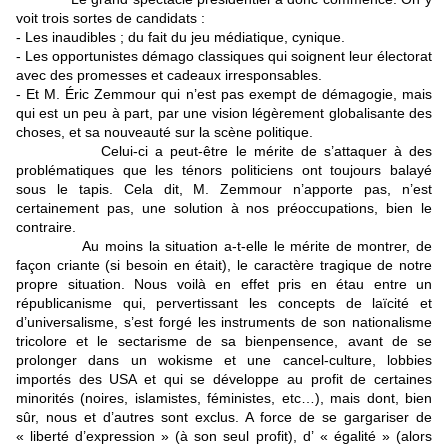
voit trois sortes de candidats :
- Les inaudibles ; du fait du jeu médiatique, cynique.
- Les opportunistes démago classiques qui soignent leur électorat
avec des promesses et cadeaux irresponsables.
- Et M. Éric Zemmour qui n’est pas exempt de démagogie, mais
qui est un peu à part, par une vision légèrement globalisante des
choses, et sa nouveauté sur la scène politique.
Celui-ci a peut-être le mérite de s’attaquer à des
problématiques que les ténors politiciens ont toujours balayé
sous le tapis. Cela dit, M. Zemmour n’apporte pas, n’est
certainement pas, une solution à nos préoccupations, bien le
contraire.
Au moins la situation a-t-elle le mérite de montrer, de
façon criante (si besoin en était), le caractère tragique de notre
propre situation. Nous voilà en effet pris en étau entre un
républicanisme qui, pervertissant les concepts de laïcité et
d’universalisme, s’est forgé les instruments de son nationalisme
tricolore et le sectarisme de sa bienpensence, avant de se
prolonger dans un wokisme et une cancel-culture, lobbies
importés des USA et qui se développe au profit de certaines
minorités (noires, islamistes, féministes, etc…), mais dont, bien
sûr, nous et d’autres sont exclus. A force de se gargariser de
« liberté d’expression » (à son seul profit), d’ « égalité » (alors