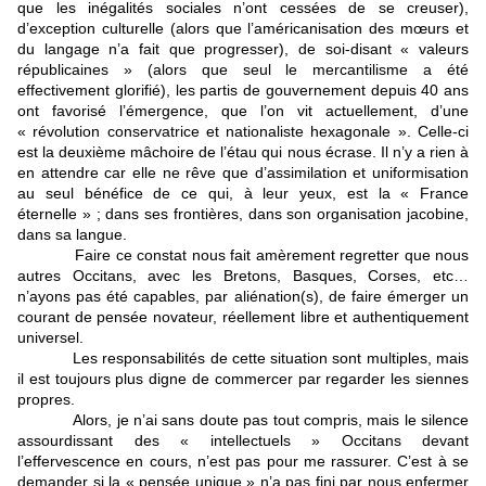
que les inégalités sociales n’ont cessées de se creuser),
d’exception culturelle (alors que l’américanisation des mœurs et
du langage n’a fait que progresser), de soi-disant « valeurs
républicaines » (alors que seul le mercantilisme a été
effectivement glorifié), les partis de gouvernement depuis 40 ans
ont favorisé l’émergence, que l’on vit actuellement, d’une
« révolution conservatrice et nationaliste hexagonale ». Celle-ci
est la deuxième mâchoire de l’étau qui nous écrase. Il n’y a rien à
en attendre car elle ne rêve que d’assimilation et uniformisation
au seul bénéfice de ce qui, à leur yeux, est la « France
éternelle » ; dans ses frontières, dans son organisation jacobine,
dans sa langue.
Faire ce constat nous fait amèrement regretter que nous
autres Occitans, avec les Bretons, Basques, Corses, etc…
n’ayons pas été capables, par aliénation(s), de faire émerger un
courant de pensée novateur, réellement libre et authentiquement
universel.
Les responsabilités de cette situation sont multiples, mais
il est toujours plus digne de commercer par regarder les siennes
propres.
Alors, je n’ai sans doute pas tout compris, mais le silence
assourdissant des « intellectuels » Occitans devant
l’effervescence en cours, n’est pas pour me rassurer. C’est à se
demander si la « pensée unique » n’a pas fini par nous enfermer