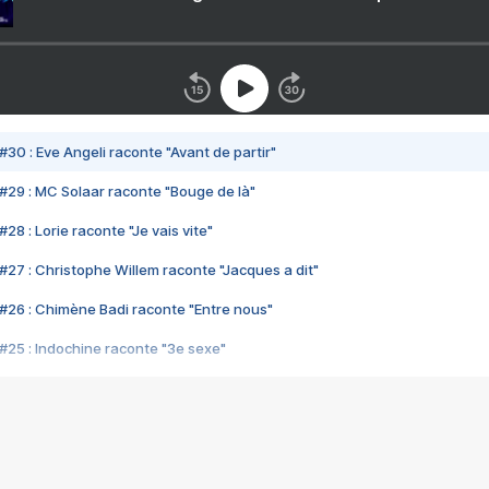
#30 : Eve Angeli raconte "Avant de partir"
#29 : MC Solaar raconte "Bouge de là"
28 : Lorie raconte "Je vais vite"
#27 : Christophe Willem raconte "Jacques a dit"
#26 : Chimène Badi raconte "Entre nous"
#25 : Indochine raconte "3e sexe"
#24 : Zaho raconte "C'est chelou"
#23 : Patrick Bruel raconte "Au café des délices"
#22 : Kyo raconte "Le chemin"