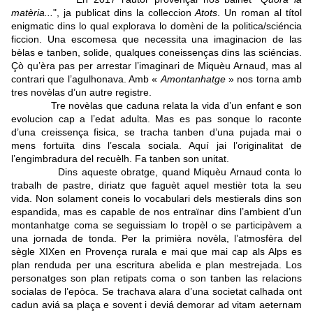
matèria...
", ja publicat dins la colleccion
Atots
. Un roman al títol
enigmatic dins lo qual explorava lo domèni de la politica/sciéncia
ficcion. Una escomesa que necessita una imaginacion de las
bèlas e tanben, solide, qualques coneissenças dins las sciéncias.
Çò qu’èra pas per arrestar l’imaginari de Miquèu Arnaud, mas al
contrari que l’agulhonava. Amb «
Amontanhatge
» nos torna amb
tres novèlas d’un autre registre.
Tre novèlas que caduna relata la vida d’un enfant e son
evolucion cap a l’edat adulta. Mas es pas sonque lo raconte
d’una creissença fisica, se tracha tanben d’una pujada mai o
mens fortuïta dins l’escala sociala. Aquí jai l’originalitat de
l’engimbradura del recuèlh. Fa tanben son unitat.
Dins aqueste obratge, quand Miquèu Arnaud conta lo
trabalh de pastre, diriatz que faguèt aquel mestièr tota la seu
vida. Non solament coneis lo vocabulari dels mestierals dins son
espandida, mas es capable de nos entraïnar dins l’ambient d’un
montanhatge coma se seguissiam lo tropèl o se participàvem a
una jornada de tonda. Per la primièra novèla, l’atmosfèra del
sègle XIXen en Provença rurala e mai que mai cap als Alps es
plan renduda per una escritura abelida e plan mestrejada. Los
personatges son plan retipats coma o son tanben las relacions
socialas de l’epòca. Se trachava alara d’una societat calhada ont
cadun aviá sa plaça e sovent i deviá demorar ad vitam aeternam