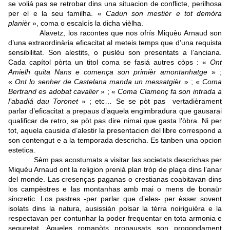
se voliá pas se retrobar dins una situacion de conflicte, perilhosa
per el e la seu familha. «
Cadun son mestièr e tot demòra
planièr
», coma o escalcís la dicha vièlha.
Alavetz, los racontes que nos ofrís Miquèu Arnaud son
d’una extraordinària eficacitat al meteis temps que d’una requista
sensibilitat. Son alestits, o puslèu son presentats a l’anciana.
Cada capítol pòrta un titol coma se fasiá autres còps : «
Ont
Amielh quita Nans e comença son primièr amontanhatge
» ;
«
Ont lo senher de Castelana manda un messatgièr
» ; «
Coma
Bertrand es adobat cavalier
» ; «
Coma Clamenç fa son intrada a
l’abadiá dau Toronet
» ; etc… Se se pòt pas vertadièrament
parlar d’eficacitat a prepaus d’aquela engimbradura que gausarai
qualificar de retro, se pòt pas dire nimai que gasta l’òbra. Ni per
tot, aquela causida d’alestir la presentacion del libre correspond a
son contengut e a la temporada descricha. Es tanben una opcion
estetica.
Sèm pas acostumats a visitar las societats descrichas per
Miquèu Arnaud ont la religion preniá plan tròp de plaça dins l’anar
del monde. Las cresenças paganas o crestianas coabitavan dins
los campèstres e las montanhas amb mai o mens de bonaür
sincretic. Los pastres -per parlar que d’eles- per èsser sovent
isolats dins la natura, ausissián polsar la tèrra noiriguièra e la
respectavan per contunhar la poder frequentar en tota armonia e
seguretat. Aqueles romanòts propausats son progondament