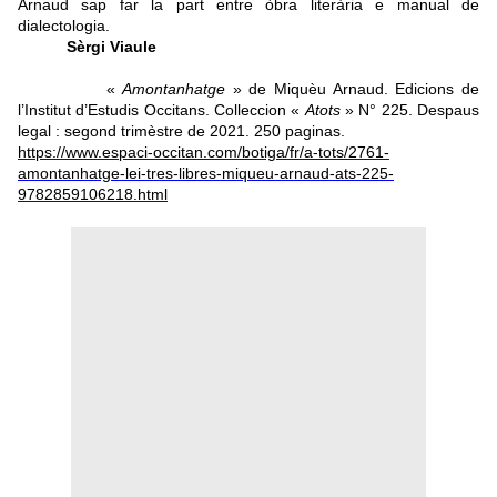
Arnaud sap far la part entre òbra literària e manual de
dialectologia.
Sèrgi Viaule
«
Amontanhatge
» de Miquèu Arnaud. Edicions de
l’Institut d’Estudis Occitans. Colleccion «
Atots
» N° 225. Despaus
legal : segond trimèstre de 2021. 250 paginas.
https://www.espaci-occitan.com/botiga/fr/a-tots/2761-
amontanhatge-lei-tres-libres-miqueu-arnaud-ats-225-
9782859106218.html