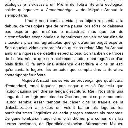
ecologics e s’existissiá un Prèmi de l’òbra literària ecologica,
solide qu’aqueste «
Amontanhatge
» de Miquèu Arnaud lo
s’emportariá.
L’autor nos i conta la vida, pas totjorn relusenta a la
debuta, de tres gojats que de prima pausa lors sòrts lor daissava
pas esperar que misèrias e malastres, mas que per de
circonstàncias exepcionalas e benaürosas se van trobar dins de
situacions plan mai agradablas que çò qu’aurián pogut esperar.
Son aquelas vidas extraordinàrias que nos relata Miquèu Arnaud
amb una riquesa de detalhs espectaclosa. Son tanben de tròces
de l’istòria nòstra que son aicí reconstituïts, emai foguèsse d’un
biais fictiu. O fa amb una aisidença d’escritura e dins un estil
qu’encanta lo legeire. Es un autor que compta dins la literatura
contemporanèa nòstra.
Miquèu Arnaud nos servís un provençal que qualificarai
d’estandard, emai foguèssi pas segur que siá l’adjectiu que
l’autor causiriá per dire sa lenga d’escritura. Rai ! Nos ofrís una
lenga de bon legir per totes los Occitans, emai se per moments
l’autor sembla èsser temptat de càser dins la trapèla de la
dialectalizacion a l’excès en volent balhar als legeires los
particularismes lingüistics de cada parçan estacat als racontes.
De gaire tombariam aquí dins lo sindròme, pro comun dins las
Letras occitanas, de l’iperdialectalizacion. Aürosament Miquèu