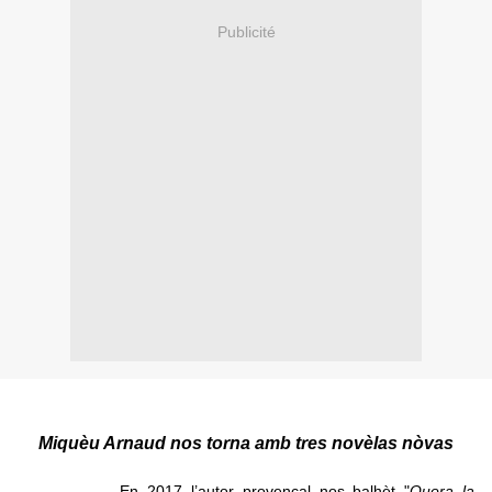
Publicité
Miquèu Arnaud nos torna amb tres novèlas nòvas
En 2017 l’autor provençal nos balhèt "
Quora la