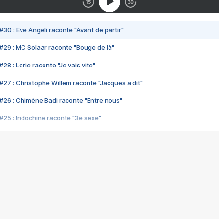
#30 : Eve Angeli raconte "Avant de partir"
#29 : MC Solaar raconte "Bouge de là"
28 : Lorie raconte "Je vais vite"
#27 : Christophe Willem raconte "Jacques a dit"
#26 : Chimène Badi raconte "Entre nous"
#25 : Indochine raconte "3e sexe"
#24 : Zaho raconte "C'est chelou"
#23 : Patrick Bruel raconte "Au café des délices"
#22 : Kyo raconte "Le chemin"
#21 : Nolwenn Leroy raconte "Cassé"
#20 : Patrick Hernandez raconte "Born to be alive"