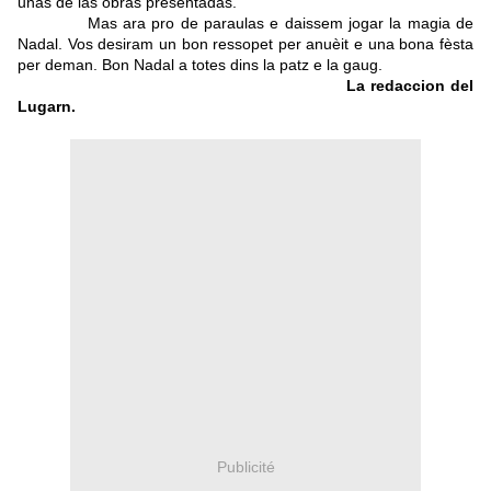
unas de las òbras presentadas.
Mas ara pro de paraulas e daissem jogar la magia de
Nadal. Vos desiram un bon ressopet per anuèit e una bona fèsta
per deman. Bon Nadal a totes dins la patz e la gaug.
La redaccion del
Lugarn.
Publicité