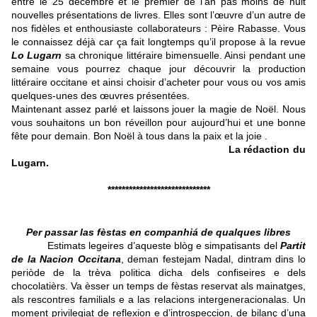
entre le 25 décembre et le premier de l’an pas moins de huit
nouvelles présentations de livres. Elles sont l’œuvre d’un autre de
nos fidèles et enthousiaste collaborateurs : Pèire Rabasse. Vous
le connaissez déjà car ça fait longtemps qu’il propose à la revue
Lo
Lugarn
sa chronique littéraire bimensuelle. Ainsi pendant une
semaine vous pourrez chaque jour découvrir la production
littéraire occitane et ainsi choisir d’acheter pour vous ou vos amis
quelques-unes des œuvres présentées.
Maintenant assez parlé et laissons jouer la magie de Noël. Nous
vous souhaitons un bon réveillon pour aujourd’hui et une bonne
fête pour demain. Bon Noël à tous dans la paix et la joie .
La rédaction du
Lugarn.
*****************************
Per passar las fèstas en companhiá de qualques libres
Estimats legeires d’aqueste blòg e simpatisants del
Partit
de la Nacion Occitana
, deman festejam Nadal, dintram dins lo
periòde de la trèva politica dicha dels confiseires e dels
chocolatièrs. Va èsser un temps de fèstas reservat als mainatges,
als rescontres familials e a las relacions intergeneracionalas. Un
moment privilegiat de reflexion e d’introspeccion, de bilanç d’una