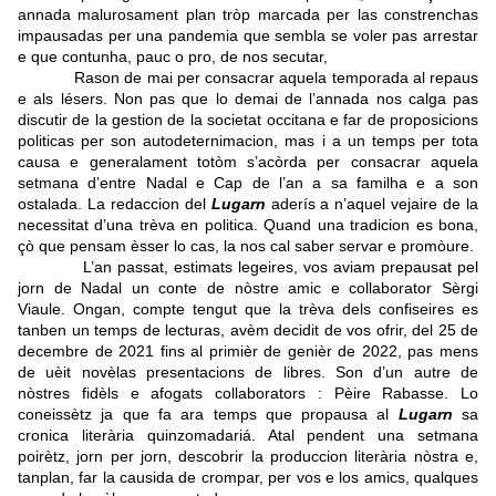
annada malurosament plan tròp marcada per las constrenchas
impausadas per una pandemia que sembla se voler pas arrestar
e que contunha, pauc o pro, de nos secutar,
Rason de mai per consacrar aquela temporada al repaus
e als lésers. Non pas que lo demai de l’annada nos calga pas
discutir de la gestion de la societat occitana e far de proposicions
politicas per son autodeternimacion, mas i a un temps per tota
causa e generalament totòm s’acòrda per consacrar aquela
setmana d’entre Nadal e Cap de l’an a sa familha e a son
ostalada. La redaccion del
Lugarn
aderís a n’aquel vejaire de la
necessitat d’una trèva en politica. Quand una tradicion es bona,
çò que pensam èsser lo cas, la nos cal saber servar e promòure.
L’an passat, estimats legeires, vos aviam prepausat pel
jorn de Nadal un conte de nòstre amic e collaborator Sèrgi
Viaule. Ongan, compte tengut que la trèva dels confiseires es
tanben un temps de lecturas, avèm decidit de vos ofrir, del 25 de
decembre de 2021 fins al primièr de genièr de 2022, pas mens
de uèit novèlas presentacions de libres. Son d’un autre de
nòstres fidèls e afogats collaborators : Pèire Rabasse. Lo
coneissètz ja que fa ara temps que propausa al
Lugarn
sa
cronica literària quinzomadariá. Atal pendent una setmana
poirètz, jorn per jorn, descobrir la produccion literària nòstra e,
tanplan, far la causida de crompar, per vos e los amics, qualques