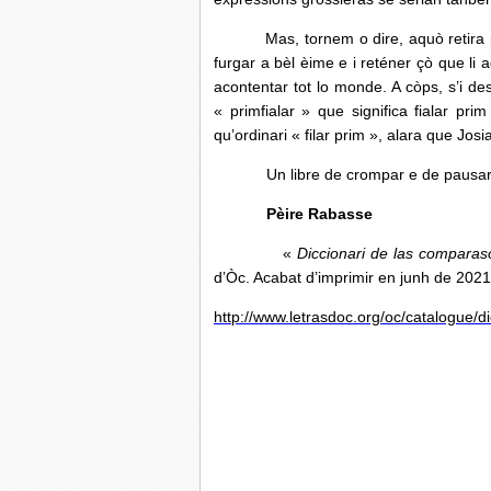
Mas, tornem o dire, aquò retira pa
furgar a bèl èime e i reténer çò que li 
acontentar tot lo monde. A còps, s’i d
« primfialar » que significa fialar pr
qu’ordinari « filar prim », alara que Josi
Un libre de crompar e de pausar a co
Pèire Rabasse
«
Diccionari de las comparas
d’Òc. Acabat d’imprimir en junh de 2021
http://www.letrasdoc.org/oc/catalogue/d