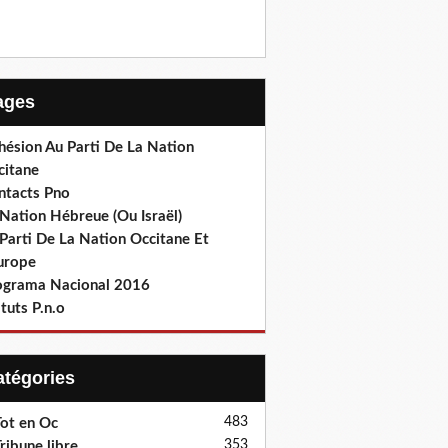
Pages
hésion Au Parti De La Nation
citane
ntacts Pno
Nation Hébreue (Ou Israël)
Parti De La Nation Occitane Et
europe
ograma Nacional 2016
tuts P.n.o
Catégories
483
ot en Oc
353
ribune libre