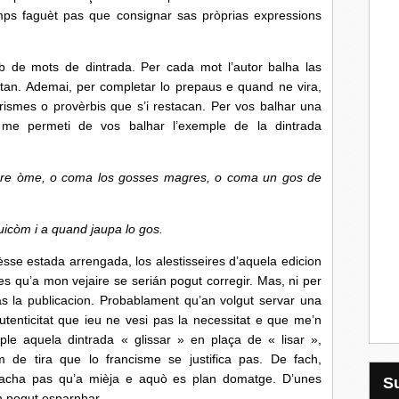
ps faguèt pas que consignar sas pròprias expressions
ts de dintrada. Per cada mot l’autor balha las
rtan. Ademai, per completar lo prepaus e quand ne vira,
rismes o provèrbis que s’i restacan. Per vos balhar una
 me permeti de vos balhar l’exemple de la dintrada
ure òme, o coma los gosses magres, o coma un gos de
uicòm i a quand jaupa lo gos.
estada arrengada, los alestisseires d’aquela edicion
s qu’a mon vejaire se serián pogut corregir. Mas, ni per
 la publicacion. Probablament qu’an volgut servar una
utenticitat que ieu ne vesi pas la necessitat e que me’n
mple aquela dintrada « glissar » en plaça de « lisar »,
 de tira que lo francisme se justifica pas. De fach,
a facha pas qu’a mièja e aquò es plan domatge. D’unes
n pogut esparnhar.