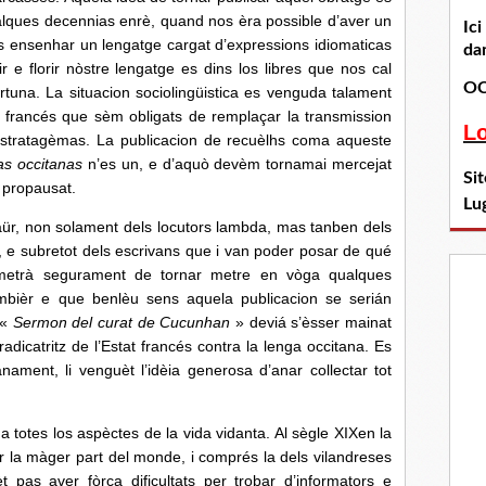
lques decennias enrè, quand nos èra possible d’aver un
Ic
s ensenhar un lengatge cargat d’expressions idiomaticas
dan
 e florir nòstre lengatge es dins los libres que nos cal
OC
rtuna. La situacion sociolingüistica es venguda talament
sme francés que sèm obligats de remplaçar la transmission
L
 estratagèmas. La publicacion de recuèlhs coma aqueste
as occitanas
n’es un, e d’aquò devèm tornamai mercejat
Si
 propausat.
Lu
non solament dels locutors lambda, mas tanben dels
, e subretot dels escrivans que i van poder posar de qué
ermetrà segurament de tornar metre en vòga qualques
mbièr e que benlèu sens aquela publicacion se serián
 «
Sermon del curat de Cucunhan
» deviá s’èsser mainat
radicatritz de l’Estat francés contra la lenga occitana. Es
nament, li venguèt l’idèia generosa d’anar collectar tot
s los aspèctes de la vida vidanta. Al sègle XIXen la
er la màger part del monde, i comprés la dels vilandreses
as aver fòrça dificultats per trobar d’informators e