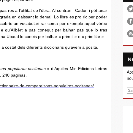
s res a l’utilitat de l’òbra. Al contrari ! Cadun i pòt anar
agrada en daissant lo demai. Lo libre es pro ric per poder
escobrís un vocabulari rar coma per exemple aquel vèrbe
im e qu’Alibèrt a pas conegut per balhar pas que lo tras
ana Ubaud lo coneis per balhar « primfil » e « primfilar ».
stat dels diferents diccionaris qu’avèm a posita.
ons popularas occitanas
» d’Aquiles Mir. Edicions Letras
Abo
. 240 paginas.
nou
ictionnaire-de-comparaisons-populaires-occitanes/
E
m
a
i
l