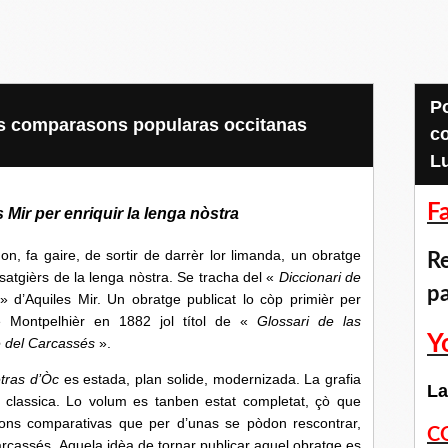
Pour accéder aux
las comparasons popularas occitanas
c
L
F
 Mir per enriquir la lenga nòstra
n, fa gaire, de sortir de darrèr lor limanda, un obratge
Re
 usatgièrs de la lenga nòstra. Se tracha del «
Diccionari de
p
» d’Aquiles Mir. Un obratge publicat lo còp primièr per
de Montpelhièr en 1882 jol títol de «
Glossari de las
Y
 del Carcassés
».
tras d’Òc
es estada, plan solide, modernizada. La grafia
La
 classica. Lo volum es tanben estat completat, çò que
ions comparativas que per d’unas se pòdon rescontrar,
C
cassés. Aquela idèa de tornar publicar aquel obratge es