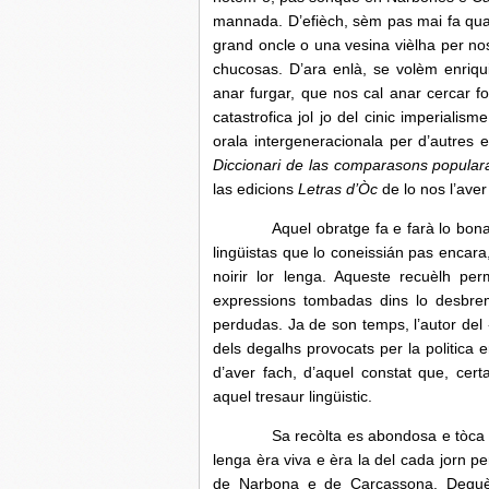
mannada. D’efièch, sèm pas mai fa qua
grand oncle o una vesina vièlha per no
chucosas. D’ara enlà, se volèm enriquir
anar furgar, que nos cal anar cercar fo
catastrofica jol jo del cinic imperiali
orala intergeneracionala per d’autres
Diccionari de las comparasons popular
las edicions
Letras d’Òc
de lo nos l’aver
Aquel obratge fa e farà lo bonaür, 
lingüistas que lo coneissián pas encara
noirir lor lenga. Aqueste recuèlh p
expressions tombadas dins lo desbre
perdudas. Ja de son temps, l’autor del
dels degalhs provocats per la politica e
d’aver fach, d’aquel constat que, certa
aquel tresaur lingüistic.
Sa recòlta es abondosa e tòca a tote
lenga èra viva e èra la del cada jorn p
de Narbona e de Carcassona. Deguèt p