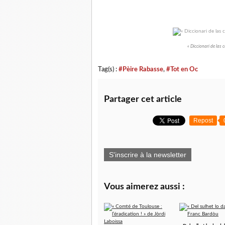
« Diccionari de las
Tag(s) :
#Pèire Rabasse
,
#Tot en Oc
Partager cet article
Repost
S'inscrire à la newsletter
Vous aimerez aussi :