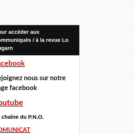
ommuniqués / à la revue Lo
ugarn
acebook
joignez nous sur notre
age facebook
outube
 chaîne du P.N.O.
OMUNICAT