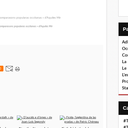
 comparasons popularas occitanas » d’Aquiles Mir
Ad
Oc
Co
La 
Le 
0
L'
Pr
Sta
#T
#T