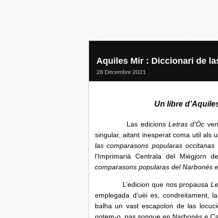
Aquiles Mir : Diccionari de 
28 Décembre 2021
Un libre d’Aquiles
Las edicions
Letras d’Òc
veno
singular, aitant inesperat coma util als
las comparasons popularas occitanas
l’Imprimariá Centrala del Miègjorn 
comparasons popularas del Narbonés e
L’edicion que nos propausa
Le
emplegada d’uèi es, condreitament, la
balha un vast escapolon de las locuc
notem-o, pas sonque en Narbonés e Car