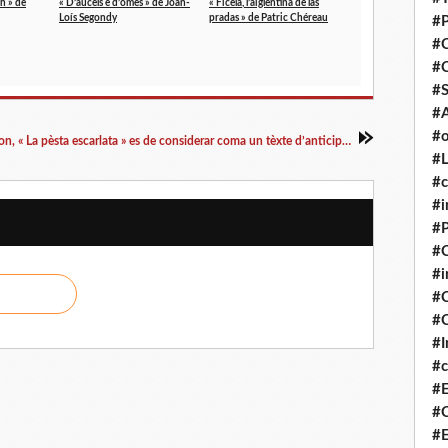
lh » de
« D’aucèls e d’òmes » de Joan-
« Ficèla, l’aiglentina de las
Loís Segondy
pradas » de Patric Chéreau
#P
#
#
#S
#A
#o
Jack London, « La pèsta escarlata » es de considerar coma un tèxte d’anticipacion
#L
#c
#i
#P
#C
#
#C
#C
#I
#c
#E
#C
#E