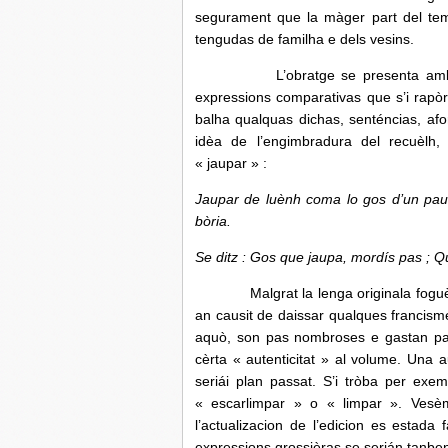
segurament que la màger part del tem
tengudas de familha e dels vesins.
L’obratge se presenta amb de mo
expressions comparativas que s’i rapò
balha qualquas dichas, senténcias, afo
idèa de l’engimbradura del recuèlh,
« jaupar » :
Jaupar de luènh coma lo gos d’un pa
bòria.
Se ditz : Gos que jaupa, mordís pas ; Q
Malgrat la lenga originala foguèsse 
an causit de daissar qualques francisme
aquò, son pas nombroses e gastan pas
cèrta « autenticitat » al volume. Una a
seriái plan passat. S’i tròba per exe
« escarlimpar » o « limpar ». Vesèm
l’actualizacion de l’edicion es estad
expressions grossièras se serián tanbe