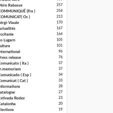
257
èire Rabasse
254
COMMUNIQUÉ (Fra )
213
COMUNICAT( Oc )
170
èrgi-Viaule
167
ctualités
164
ccitanie
105
o Lugarn
101
ulture
96
nternational
76
ress release
37
omunicato ( Ita )
37
in memoriam
34
omunicado ( Esp )
33
omunicat ( Cat )
28
nformations
27
atalogne
23
stivada Rodez
20
atalonha
19
lections