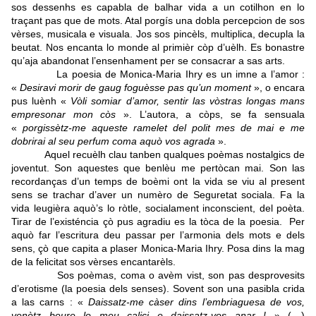
sos dessenhs es capabla de balhar vida a un cotilhon en lo
traçant pas que de mots. Atal porgís una dobla percepcion de sos
vèrses, musicala e visuala. Jos sos pincèls, multiplica, decupla la
beutat. Nos encanta lo monde al primièr còp d’uèlh. Es bonastre
qu’aja abandonat l’ensenhament per se consacrar a sas arts.
La poesia de Monica-Maria Ihry es un imne a l’amor :
«
Desiravi morir de gaug foguèsse pas qu’un moment
», o encara
pus luènh «
Vòli somiar d’amor, sentir las vòstras longas mans
empresonar mon còs
». L’autora, a còps, se fa sensuala
«
porgissètz-me aqueste ramelet del polit mes de mai e me
dobrirai al seu perfum coma aquò vos agrada
».
Aquel recuèlh clau tanben qualques poèmas nostalgics de
joventut. Son aquestes que benlèu me pertòcan mai. Son las
recordanças d’un temps de boèmi ont la vida se viu al present
sens se trachar d’aver un numèro de Seguretat sociala. Fa la
vida leugièra aquò’s lo ròtle, socialament inconscient, del poèta.
Tirar de l’existéncia çò pus agradiu es la tòca de la poesia. Per
aquò far l’escritura deu passar per l’armonia dels mots e dels
sens, çò que capita a plaser Monica-Maria Ihry. Posa dins la mag
de la felicitat sos vèrses encantarèls.
Sos poèmas, coma o avèm vist, son pas desprovesits
d’erotisme (la poesia dels senses). Sovent son una pasibla crida
a las carns : «
Daissatz-me càser dins l’embriaguesa de vos,
venètz beure lo meu calici e daissatz-vos anar !
» (…)