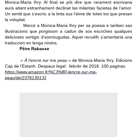
Monica-Maria Ihry. Al final se pòt dire que rarament escrivana
aurà aitant estranhament declinat las milantas facietas de l’amor.
Un sentit que s’escriu a la tinta sus l’èime de totes los que presan
la voluptat.
Mercé a Monica-Maria Ihry per sa poesia e tanben sas
illustracions que porgisson a cadun de sos escriches qualques
delicioses vertigis d’esmòugudas. Aquel recuèlh s’ameritariá una
traduccion en lenga nòstra.
Pèire Rabasse
« À l’encre sur ma peau »
de Monica-Maria Ihry. Edicions
Cap de l’Estanh. Despaus legal : febrièr de 2018. 100 paginas.
https://www.amazon.fr/%C3%80-lencre-sur-ma-
peau/dp/2376130131