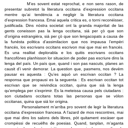
M’es sovent estat reprochat, e non sens rason, de
presentar subretot la literatura occitana d’expression occitana
mentre qu’ai tendéncia a negligir la literatura occitana
d’expression francesa. Emai aquela critica es, o torni reconéisser,
justificada. Dins nòstra societat ont la granda majoritat de las
gents coneisson pas la lenga occitana, siá per çò que son
d’origina estrangièra, siá per çò que son lengacopats a causa de
la funèsta politica d’assimilacion que nos impausa l’empèri
francés, los escrivans occitans escrivon mai que mai en francés.
Es una realitat deplorabla e los quitis escrivans occitans
francofònes planhisson lor situacion de poder pas escriure dins la
lenga del país. Un país que, quand i son pas nascuts, planes an
causit d’i venir demorar. La question que, pasmens, nos devèm
pausar es aquesta : Qu’es aquò un escrivan occitan ? La
responsa que propausi es la seguenta : Es escrivan occitan tot
escrivan que se reivindica occitan, quina que siá la lenga
qu’emplega per s’exprimir. Es la meteissa causa pels ciutadans :
son ciutadans occitans totas las personas que se vòlon
occitanas, quina que siá lor origina.
Personalament m’arriba pro sovent de legir la literatura
occitana d’expression francesa. A l’azard de mos rescontres, mai
que mai dins los salons dels libres, pòt quitament escàser que
crompèssi de recuèlhs de poesias. Quand, tanplan, m’aganta