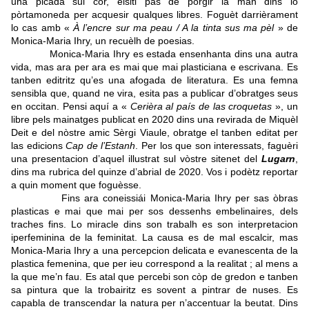
una picada sul còr, eisiti pas de porgir la man dins lo
pòrtamoneda per acquesir qualques libres. Foguèt darrièrament
lo cas amb «
À l’encre sur ma peau / A la tinta sus ma pèl
» de
Monica-Maria Ihry, un recuèlh de poesias.
Monica-Maria Ihry es estada ensenhanta dins una autra
vida, mas ara per ara es mai que mai plasticiana e escrivana. Es
tanben editritz qu’es una afogada de literatura. Es una femna
sensibla que, quand ne vira, esita pas a publicar d’obratges seus
en occitan. Pensi aquí a «
Cerièra al país de las croquetas
», un
libre pels mainatges publicat en 2020 dins una revirada de Miquèl
Deit e del nòstre amic Sèrgi Viaule, obratge el tanben editat per
las edicions
Cap de l’Estanh
. Per los que son interessats, faguèri
una presentacion d’aquel illustrat sul vòstre sitenet del
Lugarn
,
dins ma rubrica del quinze d’abrial de 2020. Vos i podètz reportar
a quin moment que foguèsse.
Fins ara coneissiái Monica-Maria Ihry per sas òbras
plasticas e mai que mai per sos dessenhs embelinaires, dels
traches fins. Lo miracle dins son trabalh es son interpretacion
iperfeminina de la feminitat. La causa es de mal escalcir, mas
Monica-Maria Ihry a una percepcion delicata e evanescenta de la
plastica femenina, que per ieu correspond a la realitat ; al mens a
la que me’n fau. Es atal que percebi son còp de gredon e tanben
sa pintura que la trobairitz es sovent a pintrar de nuses. Es
capabla de transcendar la natura per n’accentuar la beutat. Dins