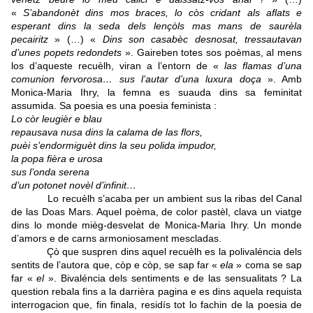
«
S’abandonèt dins mos braces, lo còs cridant als aflats e
esperant dins la seda dels lençòls mas mans de saurèla
pecairitz
» (…) «
Dins son casabèc desnosat, tressautavan
d’unes popets redondets
». Gaireben totes sos poèmas, al mens
los d’aqueste recuèlh, viran a l’entorn de «
las flamas d’una
comunion fervorosa… sus l’autar d’una luxura doça
». Amb
Monica-Maria Ihry, la femna es suauda dins sa feminitat
assumida. Sa poesia es una poesia feminista :
Lo còr leugièr e blau
repausava nusa dins la calama de las flors,
puèi s’endormiguèt dins la seu polida impudor,
la popa fièra e urosa
sus l’onda serena
d’un potonet novèl d’infinit…
Lo recuèlh s’acaba per un ambient sus la ribas del Canal
de las Doas Mars. Aquel poèma, de color pastèl, clava un viatge
dins lo monde mièg-desvelat de Monica-Maria Ihry. Un monde
d’amors e de carns armoniosament mescladas.
Çò que suspren dins aquel recuèlh es la polivaléncia dels
sentits de l’autora que, còp e còp, se sap far «
ela
» coma se sap
far «
el
». Bivaléncia dels sentiments e de las sensualitats ? La
question rebala fins a la darrièra pagina e es dins aquela requista
interrogacion que, fin finala, residís tot lo fachin de la poesia de