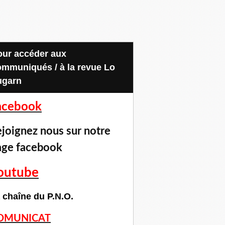
ommuniqués / à la revue Lo
ugarn
acebook
joignez nous sur notre
age facebook
outube
 chaîne du P.N.O.
OMUNICAT