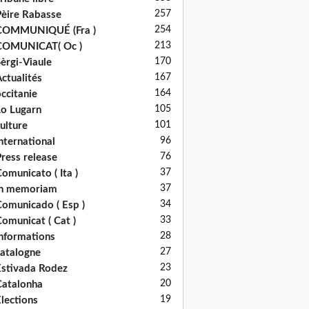
257
èire Rabasse
254
COMMUNIQUÉ (Fra )
213
COMUNICAT( Oc )
170
èrgi-Viaule
167
ctualités
164
ccitanie
105
o Lugarn
101
ulture
96
nternational
76
ress release
37
omunicato ( Ita )
37
in memoriam
34
omunicado ( Esp )
33
omunicat ( Cat )
28
nformations
27
atalogne
23
stivada Rodez
20
atalonha
19
lections