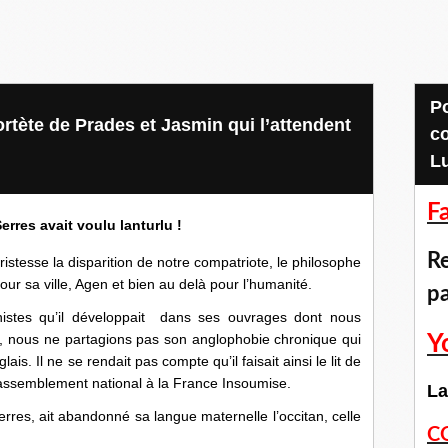
Pour accéder aux
rtète de Prades et Jasmin qui l’attendent
c
L
F
erres avait voulu lanturlu !
Re
istesse la disparition de notre compatriote, le philosophe
ur sa ville, Agen et bien au delà pour l’humanité.
p
nistes qu’il développait dans ses ouvrages dont nous
nt, nous ne partagions pas son anglophobie chronique qui
Y
ais. Il ne se rendait pas compte qu’il faisait ainsi le lit de
u Rassemblement national à la France Insoumise.
La
res, ait abandonné sa langue maternelle l’occitan, celle
C