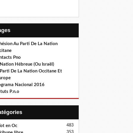
Pages
hésion Au Parti De La Nation
citane
ntacts Pno
Nation Hébreue (Ou Israël)
Parti De La Nation Occitane Et
europe
ograma Nacional 2016
tuts P.n.o
Catégories
483
ot en Oc
353
ribune libre