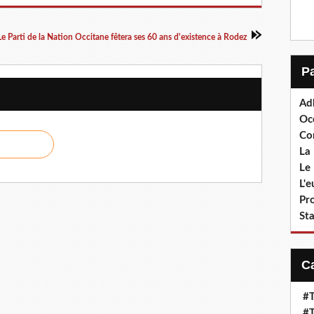
Le Parti de la Nation Occitane fêtera ses 60 ans d'existence à Rodez
Ad
Oc
Co
La 
Le 
L'
Pr
Sta
#T
#T