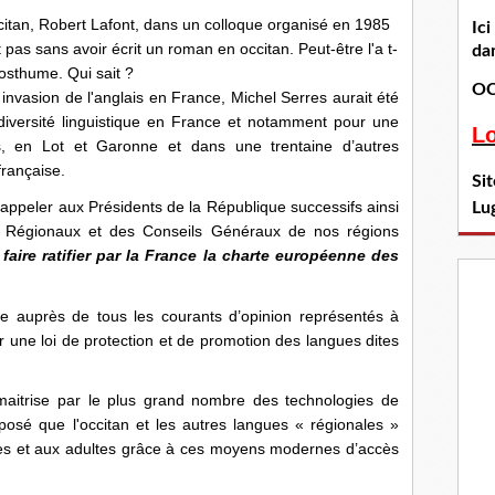
occitan, Robert Lafont, dans un colloque organisé en 1985
Ic
it pas sans avoir écrit un roman en occitan. Peut-être l'a t-
dan
 posthume. Qui sait ?
OC
t invasion de l'anglais en France, Michel Serres aurait été
 diversité linguistique en France et notamment pour une
L
s, en Lot et Garonne et dans une trentaine d’autres
rançaise.
Si
u rappeler aux Présidents de la République successifs ainsi
Lu
ls Régionaux et des Conseils Généraux de nos régions
«
faire ratifier par la France la charte européenne des
nce auprès de tous les courants d’opinion représentés à
er une loi de protection et de promotion des langues dites
maitrise par le plus grand nombre des technologies de
roposé que l'occitan et les autres langues
« régionales »
les et aux adultes grâce à ces moyens modernes d’accès