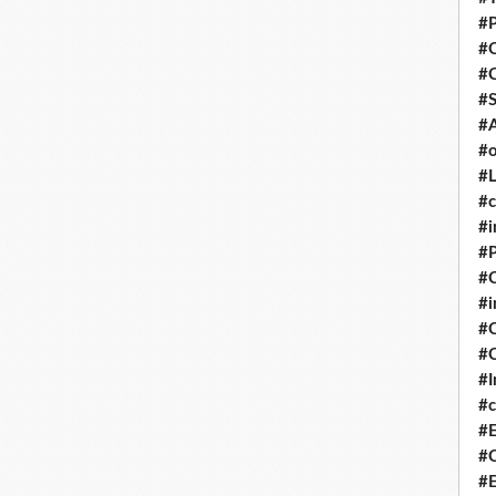
#P
#
#
#S
#A
#o
#L
#c
#i
#P
#C
#
#C
#C
#I
#c
#E
#C
#E