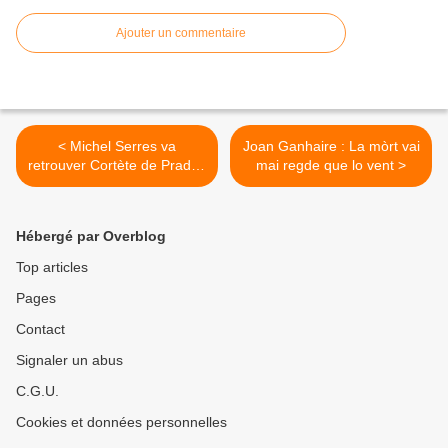
Ajouter un commentaire
< Michel Serres va
Joan Ganhaire : La mòrt vai
retrouver Cortète de Prades
mai regde que lo vent >
et Jasmin qui l’attendent de
pied ferme
Hébergé par Overblog
Top articles
Pages
Contact
Signaler un abus
C.G.U.
Cookies et données personnelles