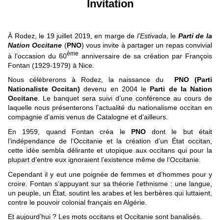
Invitation
À Rodez, le 19 juillet 2019, en marge de
l’Estivada
, le
Parti de la
Nation Occitane
(
PNO
) vous invite à
partager un repas convivial
ème
à l’occasion du
60
anniversaire de sa création par François
Fontan (1929-1979) à Nice.
Nous célèbrerons à Rodez, la naissance du
PNO (Parti
Nationaliste Occitan)
devenu en 2004 le
Parti de la Nation
Occitane
. Le banquet sera suivi d’une conférence au cours de
laquelle nous présenterons l’actualité du nationalisme occitan en
compagnie d’amis venus de Catalogne et d’ailleurs.
En 1959, quand Fontan créa le
PNO
dont le but était
l’indépendance de l’Occitanie et la création d’un État occitan,
cette idée sembla délirante et utopique aux occitans qui pour la
plupart d’entre eux ignoraient l’existence même de l’Occitanie.
Cependant il y eut une poignée de femmes et d’hommes pour y
croire. Fontan s’appuyant sur sa théorie l’ethnisme : une langue,
un peuple, un État, soutint les arabes et les berbères qui luttaient,
contre le pouvoir colonial français en Algérie.
Et aujourd’hui ? Les mots occitans et Occitanie sont banalisés.