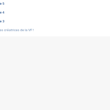
e 5
e 4
e 3
s créatrices de la VF !
e 2
e 1
e Mektoub My Love arrive enfin ! Rencontre avec Shaïn Boumedine et Sal
i : après Toni en famille
elle réalise le bouleversant Dites lui que je l'aime
ais ! Rencontre autour de Vie privée de Rebecca Zlotowski
 de Marguerite, Grave... Rencontre avec Ella Rumpf
 Les Rêveurs, un film intime sur la santé mentale
a avec un film sur le mouvement des Gilets jaunes