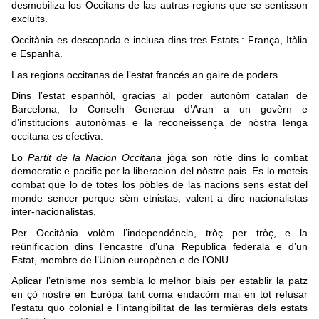
desmobiliza los Occitans de las autras regions que se sentisson
exclüits.
Occitània es descopada e inclusa dins tres Estats : França, Itàlia
e Espanha.
Las regions occitanas de l’estat francés an gaire de poders
Dins l’estat espanhòl, gracias al poder autonòm catalan de
Barcelona, lo Conselh Generau d’Aran a un govèrn e
d’institucions autonòmas e la reconeissença de nòstra lenga
occitana es efectiva.
Lo
Partit de la Nacion Occitana
jòga son ròtle dins lo combat
democratic e pacific per la liberacion del nòstre pais. Es lo meteis
combat que lo de totes los pòbles de las nacions sens estat del
monde sencer perque sèm etnistas, valent a dire nacionalistas
inter-nacionalistas,
Per Occitània volèm l’independéncia, tròç per tròç, e la
reünificacion dins l’encastre d’una Republica federala e d’un
Estat, membre de l’Union europènca e de l’ONU.
Aplicar l’etnisme nos sembla lo melhor biais per establir la patz
en çò nòstre en Euròpa tant coma endacòm mai en tot refusar
l’estatu quo colonial e l’intangibilitat de las termièras dels estats