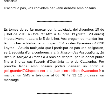
artificials.
D’acòrdi o pas, vos convidam per venir debatre amb nosaus.
*****************************
Es temps de se far marcar per la taulejada del divendres 19 de
julhet de 2019 a
Hôtel du Midi a 12 oras 30 (
prètz : 20 èuros)
imperativament abans lo 5 de julhet. Vos pregam de mandar lèu-
lèu un chèc a l’òrdre de Lo Lugarn / 34 av des Pyrénées / 47390
Layrac.
Aquela taulejada que i participar es pas una obligacion,
serà seguida d’una conferéncia a
la Maison des Associations, 15
Avenue Tarayre a Rodés
a 3 oras del vèspre, per un debat public
fins a 5 oras sus l’avenir d’
Occitània … e de Catalonha
. Per
prendre lenga amb nosaus podètz daissar un corric al
geli.grande47@laposte.net
o al
jean-pierre.hilaire@wanadoo.fr
o
mandar un SMS o telefonar al 06 76 47 32 12 o daissar un
messatge.
*****************************