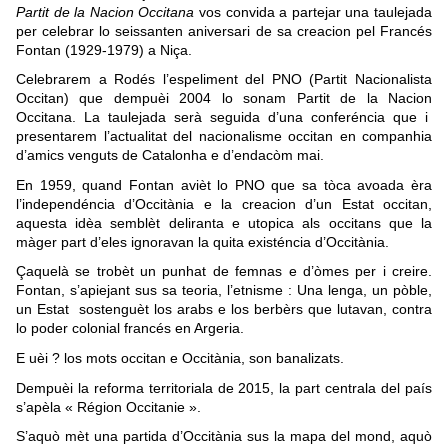
Partit de la Nacion Occitana
vos convida a partejar una taulejada
per celebrar lo seissanten aniversari de sa creacion pel Francés
Fontan (1929-1979) a Niça.
Celebrarem a Rodés l’espeliment del PNO (Partit Nacionalista
Occitan) que dempuèi 2004 lo sonam Partit de la Nacion
Occitana. La taulejada serà seguida d’una conferéncia que i
presentarem l’actualitat del nacionalisme occitan en companhia
d’amics venguts de Catalonha e d’endacòm mai.
En 1959, quand Fontan avièt lo PNO que sa tòca avoada èra
l’independéncia d’Occitània e la creacion d’un Estat occitan,
aquesta idèa semblèt deliranta e utopica als occitans que la
màger part d’eles ignoravan la quita existéncia d’Occitània.
Çaquelà se trobèt un punhat de femnas e d’òmes per i creire.
Fontan, s’apiejant sus sa teoria, l’etnisme : Una lenga, un pòble,
un Estat sostenguèt los arabs e los berbèrs que lutavan, contra
lo poder colonial francés en Argeria.
E uèi ? los mots occitan e Occitània, son banalizats.
Dempuèi la reforma territoriala de 2015, la part centrala del país
s’apèla « Région Occitanie ».
S’aquò mèt una partida d’Occitània sus la mapa del mond, aquò