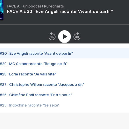
FACE A - un podcast Purecharts
FACE A #30 : Eve Angeli raconte "Avant de partir"
#30 : Eve Angeli raconte "Avant de partir"
#29 : MC Solaar raconte "Bouge de là"
28 : Lorie raconte "Je vais vite"
#27 : Christophe Willem raconte "Jacques a dit"
#26 : Chimène Badi raconte "Entre nous"
#25 : Indochine raconte "3e sexe"
#24 : Zaho raconte "C'est chelou"
#23 : Patrick Bruel raconte "Au café des délices"