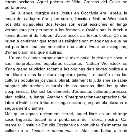
letrats occitans. Aquel poèma de Vidal Crescas del Cailar ne
pòrta pròva.
Se la lenga liturgica dels Josius en Occitània èra l’ebrèu, la
lenga del cadajorn èra, plan solide, l’occitan. Nathan Weinstock
nos ditz qu’aqueles dos tèxtes son estat escriches en lenga
vernaculara per permetre a las femnas, qu’avián pas lo drech a
l’ensenhament de l’ebrèu, d’aver accès als tèxtes biblics. Çò que
reven a confirmar que totas las religions son misoginas e que ne
cal pas tirar una per ne metre una autra. Emai se misoginas,
d’unas o son mai que d’autras.
L’autor fa d’anar-tornar entre lo tèxte antic, lo tèxte de soca, e
sas interpretacions popularas occitanas. Nathan Weinstock es
d’una grand erudicion tocant a las originas dels tèxtes biblics e a
lor difusion dins la cultura populara josiva : o puslèu dins las
culturas popularas josivas al plural, talament lo judaïsme se sabiá
adaptar als traches culturals de las nacions dins las qualas
s’exprimissiá. Demest los elements d’aquestas culturas pareissiá,
plan solide, la lenga. Atanben d’interpretacions-adaptacions del
Libre d’Estèr se’n tròba en lenga occitana, espanhòla, italiana e
segurament d’autras.
Mai qu’un agach unicament literari, aquel libre es un obratge
socio-lingüistic tocant una pontanada de l’istòria nòstra. Cal
mercejar l’Institut d’Estudis Occitans de contunhar d’alimentar sa
colleccion «
Tèxtes e documents
». Atal nos balha a legir