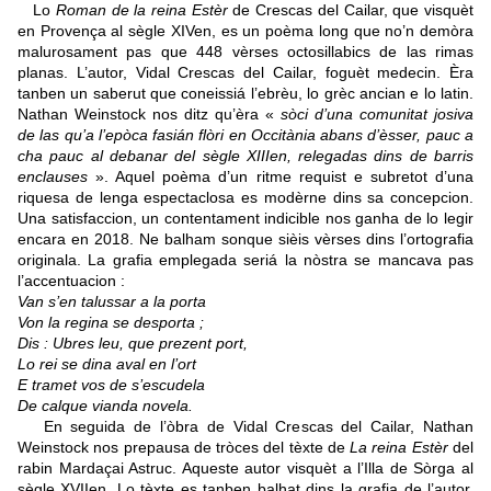
Lo
Roman de la reina Estèr
de Crescas del Cailar, que visquèt
en Provença al sègle XIVen, es un poèma long que no’n demòra
malurosament pas que 448 vèrses octosillabics de las rimas
planas. L’autor, Vidal Crescas del Cailar, foguèt medecin. Èra
tanben un saberut que coneissiá l’ebrèu, lo grèc ancian e lo latin.
Nathan Weinstock nos ditz qu’èra «
sòci d’una comunitat josiva
de las qu’a l’epòca fasián flòri en Occitània abans d’èsser, pauc a
cha pauc al debanar del sègle XIIIen, relegadas dins de barris
enclauses
». Aquel poèma d’un ritme requist e subretot d’una
riquesa de lenga espectaclosa es modèrne dins sa concepcion.
Una satisfaccion, un contentament indicible nos ganha de lo legir
encara en 2018. Ne balham sonque sièis vèrses dins l’ortografia
originala. La grafia emplegada seriá la nòstra se mancava pas
l’accentuacion :
Van s’en talussar a la porta
Von la regina se desporta ;
Dis : Ubres leu, que prezent port,
Lo rei se dina aval en l’ort
E tramet vos de s’escudela
De calque vianda novela.
En seguida de l’òbra de Vidal Crescas del Cailar, Nathan
Weinstock nos prepausa de tròces del tèxte de
La reina Estèr
del
rabin Mardaçai Astruc. Aqueste autor visquèt a l’Illa de Sòrga al
sègle XVIIen. Lo tèxte es tanben balhat dins la grafia de l’autor.