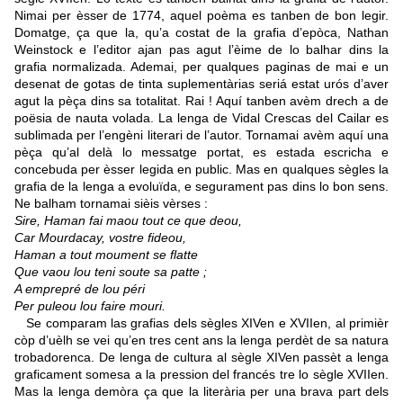
Nimai per èsser de 1774, aquel poèma es tanben de bon legir.
Domatge, ça que la, qu’a costat de la grafia d’epòca, Nathan
Weinstock e l’editor ajan pas agut l’èime de lo balhar dins la
grafia normalizada. Ademai, per qualques paginas de mai e un
desenat de gotas de tinta suplementàrias seriá estat urós d’aver
agut la pèça dins sa totalitat. Rai ! Aquí tanben avèm drech a de
poësia de nauta volada. La lenga de Vidal Crescas del Cailar es
sublimada per l’engèni literari de l’autor. Tornamai avèm aquí una
pèça qu’al delà lo messatge portat, es estada escricha e
concebuda per èsser legida en public. Mas en qualques sègles la
grafia de la lenga a evoluïda, e segurament pas dins lo bon sens.
Ne balham tornamai sièis vèrses :
Sire, Haman fai maou tout ce que deou,
Car Mourdacay, vostre fideou,
Haman a tout moument se flatte
Que vaou lou teni soute sa patte ;
A emprepré de lou péri
Per puleou lou faire mouri.
Se comparam las grafias dels sègles XIVen e XVIIen, al primièr
còp d’uèlh se vei qu’en tres cent ans la lenga perdèt de sa natura
trobadorenca. De lenga de cultura al sègle XIVen passèt a lenga
graficament somesa a la pression del francés tre lo sègle XVIIen.
Mas la lenga demòra ça que la literària per una brava part dels