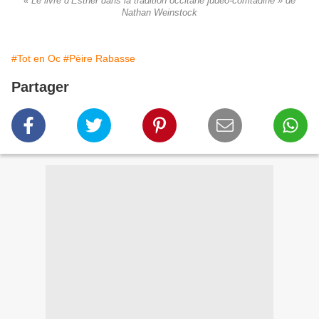
« Le livre d’Esther dans la tradition occitane judéo-comtadine » de
Nathan Weinstock
#Tot en Oc
#Pèire Rabasse
Partager