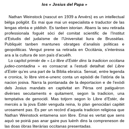
los « Josius del Papa »
Nathan Weinstock (nascut en 1939 a Anvèrs) es un intellectual
bèlga poliglòt. Es mai que mai un especialista e traductor de las
lengas ebrèa e yiddish. Es tanben istorian. Abans la seu retirada
professionala foguèt sòci del comitat scientific de l’Institut
d’Estudis del judaïsme de l’Universitat liura de Brussèlas.
Publiquèt tanben mantunes obratges d’analisis politicas e
geopoliticas. Vengut prene sa retirada en Occitània, s’interèssa
ara a la cultura de son país d’acuèlh.
Lo capítol primièr de «
Lo libre d’Estèr dins la tradicion occitana
judeo-comtadina
» es consacrat a l’estudi detalhat del
Libre
d’Estèr
qu’es una part de la Bíblia ebraïca. Sensat, entre legenda
e cronica, lo libre vint-e-unenc conta un episòdi de l’istòria de la
nacion josiva. Narra la pontanada de la deportacion e de l’exòdi
dels Josius mandats en captivitat en Pèrsa ont patiguèron
divèrses secutaments e quitament, segon la tradicion, una
temptativa de genocidi. Mas totjorn segon lo Libre d’Estèr, de
mercés a la jova Estèr venguda reina, lo plan genocidari capitèt
urosament pas. Es per un recòrd d’aquela tradicion religiosa que
Nathan Weinstock entamena son libre. Emai es vertat que sens
aquò se poiriá pas anar gaire pus luènh dins la compreneson de
las doas òbras literàrias occitanas presentadas.