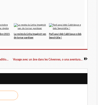
obre 2023,
La revista la Linha Imaginòt ven
Parli aquí dels Caldriáque e dels
de tornar paréisser
Sepoiriáfar !
Nathan Weinstock : Le livre d’Esther dans la tradition occitane judéo-comtadine
Voyage avec un âne dans les Cévennes, o una aventura en Occitània al sègle XIXen