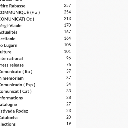
257
èire Rabasse
254
COMMUNIQUÉ (Fra )
213
COMUNICAT( Oc )
170
èrgi-Viaule
167
ctualités
164
ccitanie
105
o Lugarn
101
ulture
96
nternational
76
ress release
37
omunicato ( Ita )
37
in memoriam
34
omunicado ( Esp )
33
omunicat ( Cat )
28
nformations
27
atalogne
23
stivada Rodez
20
atalonha
19
lections