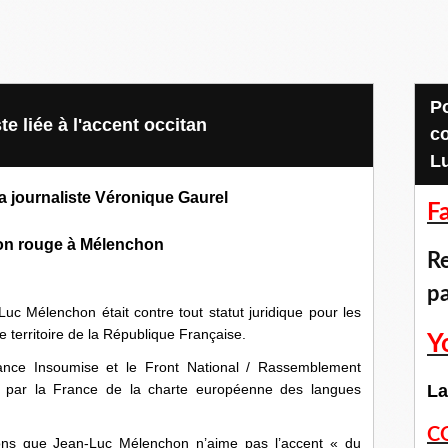
Pour accéder aux
e liée à l'accent occitan
c
L
la journaliste Véronique Gaurel
F
ton rouge à Mélenchon
Re
p
c Mélenchon était contre tout statut juridique pour les
e territoire de la République Française.
Y
France Insoumise et le Front National / Rassemblement
tive par la France de la charte européenne des langues
La
C
ns que Jean-Luc Mélenchon n’aime pas l’accent « du