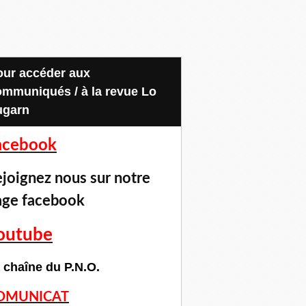
ommuniqués / à la revue Lo
ugarn
acebook
joignez nous sur notre
age facebook
outube
 chaîne du P.N.O.
OMUNICAT