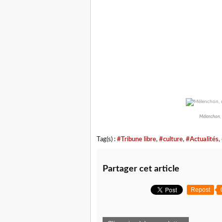
Mélenchon, u
Tag(s) :
#Tribune libre
,
#culture
,
#Actualités
,
Partager cet article
Repost