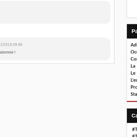
01/2019 09:48
Ad
Oc
calomnie !
Co
La 
Le 
L'
Pr
Sta
#T
#T