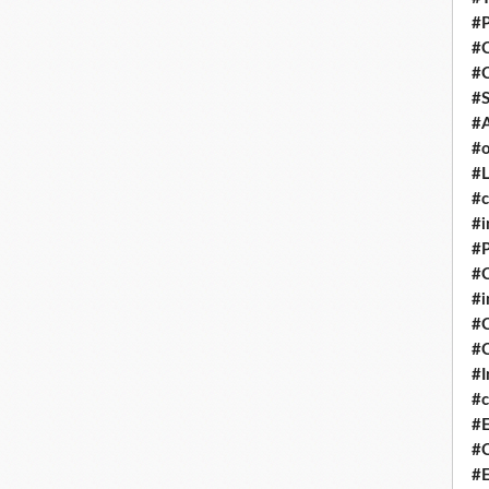
#P
#
#
#S
#A
#o
#L
#c
#i
#P
#C
#
#C
#C
#I
#c
#E
#C
#E