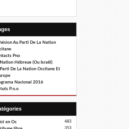
Pages
hésion Au Parti De La Nation
citane
ntacts Pno
Nation Hébreue (Ou Israël)
Parti De La Nation Occitane Et
europe
ograma Nacional 2016
tuts P.n.o
Catégories
483
ot en Oc
353
ribune libre