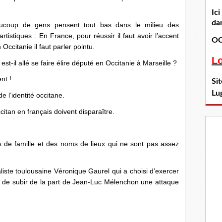
Ic
dan
ucoup de gens pensent tout bas dans le milieu des
tistiques : En France, pour réussir il faut avoir l’accent
OC
ccitanie il faut parler pointu.
L
t-il allé se faire élire député en Occitanie à Marseille ?
nt !
Si
Lu
 l’identité occitane.
ccitan en français doivent disparaître.
s de famille et des noms de lieux qui ne sont pas assez
aliste toulousaine Véronique Gaurel qui a choisi d’exercer
nt de subir de la part de Jean-Luc Mélenchon une attaque