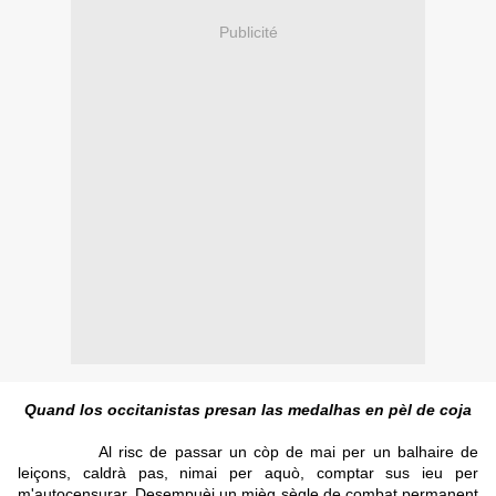
Publicité
Quand los occitanistas presan las medalhas en pèl de coja
Al risc de passar un còp de mai per un balhaire de
leiçons, caldrà pas, nimai per aquò, comptar sus ieu per
m'autocensurar. Desempuèi un mièg sègle de combat permanent