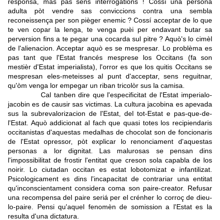
responsa, mas pas sens interrogations ! Cossí una persona
adulta pòt vendre sas conviccions contra una sembla
reconeissença per son pièger enemic ? Cossí acceptar de lo que
te ven copar la lenga, te venga puèi per endavant butar sa
perversion fins a te pegar una cocarda sul pitre ? Aquò's lo cimèl
de l'alienacion. Acceptar aquò es se mespresar. Lo problèma es
pas tant que l'Estat francés mesprese los Occitans (fa son
mestièr d'Estat imperialista), l'orror es que los quitis Occitans se
mespresan eles-meteisses al punt d'acceptar, sens reguitnar,
qu'òm venga lor empegar un riban tricolòr sus la camisa.
Cal tanben dire que l'especificitat de l'Estat imperialo-
jacobin es de causir sas victimas. La cultura jacobina es apevada
sus la subrevalorizacion de l'Estat, del tot-Estat e pas-que-de-
l'Estat. Aquò addicionat al fach que quasi totes los recipiendaris
occitanistas d'aquestas medalhas de chocolat son de foncionaris
de l'Estat opressor, pòt explicar lo renonciament d'aquestas
personas a lor dignitat. Las malurosas se pensan dins
l'impossibilitat de frostir l'entitat que creson sola capabla de los
noirir. Lo ciutadan occitan es estat lobotomizat e infantilizat.
Psicologicament es dins l'incapacitat de contrariar una entitat
qu'inconscientament considera coma son paire-creator. Refusar
una recompensa del paire seriá per el crénher lo corroç de dieu-
lo-paire. Pensi qu'aquel fenomèn de somission a l'Estat es la
resulta d'una dictatura.