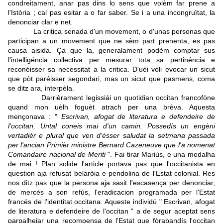
condreitament, anar pas dins lo sens que volèm far prene a
l'Istòria ; cal pas esitar a o far saber. Se i a una incongruïtat, la
denonciar clar e net.
La critica senada d'un movement, o d'unas personas que
participan a un movement que ne sèm part prenenta, es pas
causa aisida. Ça que la, generalament podèm comptar sus
l'intelligéncia collectiva per mesurar tota sa pertinéncia e
reconéisser sa necessitat a la critica. D'uèi vòli evocar un sicut
que pòt paréisser segondari, mas un sicut que pasmens, coma
se ditz ara, interpèla.
Darrièrament legissiái un quotidian occitan francofòne
quand mon uèlh foguèt atrach per una brèva. Aquesta
mençonava : "
Escrivan, afogat de literatura e defendeire de
l'occitan, Untal coneis mai d'un camin. Possedís un engèni
vertadièr e plural que ven d'èsser saludat la setmana passada
per l'ancian Primièr ministre Bernard Cazeneuve que l'a nomenat
Comandaire nacional de Meriti
". Fai tirar Mariús, e una medalha
de mai ! Plan solide l'article portava pas que l'occitanista en
question aja refusat belaròia e pendolina de l'Estat colonial. Res
nos ditz pas que la persona aja sasit l'escasença per denonciar,
de mercés a son refús, l'eradicacion programada per l'Estat
francés de l'identitat occitana. Aqueste individú " Escrivan, afogat
de literatura e defendeire de l'occitan " a de segur aceptat sens
parpalhejar una recompensa de l'Estat que fòrabandís l'occitan