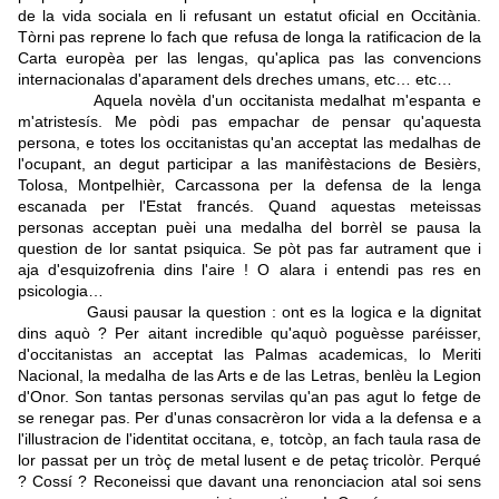
de la vida sociala en li refusant un estatut oficial en Occitània.
Tòrni pas reprene lo fach que refusa de longa la ratificacion de la
Carta europèa per las lengas, qu'aplica pas las convencions
internacionalas d'aparament dels dreches umans, etc… etc…
Aquela novèla d'un occitanista medalhat m'espanta e
m'atristesís. Me pòdi pas empachar de pensar qu'aquesta
persona, e totes los occitanistas qu'an acceptat las medalhas de
l'ocupant, an degut participar a las manifèstacions de Besièrs,
Tolosa, Montpelhièr, Carcassona per la defensa de la lenga
escanada per l'Estat francés. Quand aquestas meteissas
personas acceptan puèi una medalha del borrèl se pausa la
question de lor santat psiquica. Se pòt pas far autrament que i
aja d'esquizofrenia dins l'aire ! O alara i entendi pas res en
psicologia…
Gausi pausar la question : ont es la logica e la dignitat
dins aquò ? Per aitant incredible qu'aquò poguèsse paréisser,
d'occitanistas an acceptat las Palmas academicas, lo Meriti
Nacional, la medalha de las Arts e de las Letras, benlèu la Legion
d'Onor. Son tantas personas servilas qu'an pas agut lo fetge de
se renegar pas. Per d'unas consacrèron lor vida a la defensa e a
l'illustracion de l'identitat occitana, e, totcòp, an fach taula rasa de
lor passat per un tròç de metal lusent e de petaç tricolòr. Perqué
? Cossí ? Reconeissi que davant una renonciacion atal soi sens