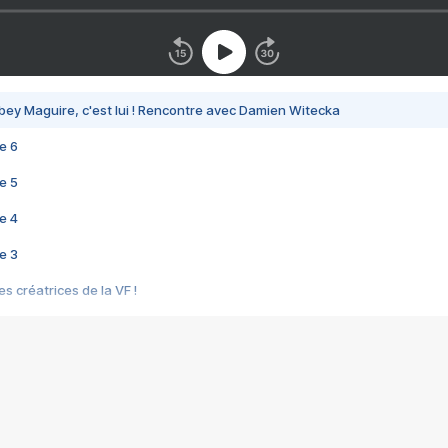
bey Maguire, c'est lui ! Rencontre avec Damien Witecka
e 6
e 5
e 4
e 3
s créatrices de la VF !
e 2
e 1
e Mektoub My Love arrive enfin ! Rencontre avec Shaïn Boumedine et Sal
i : après Toni en famille