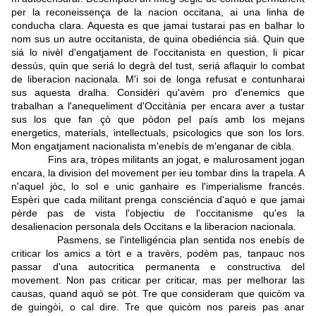
per la reconeissença de la nacion occitana, ai una linha de
conducha clara. Aquesta es que jamai tustarai pas en balhar lo
nom sus un autre occitanista, de quina obediéncia siá. Quin que
siá lo nivèl d'engatjament de l'occitanista en question, li picar
dessús, quin que seriá lo degrà del tust, seriá aflaquir lo combat
de liberacion nacionala. M'i soi de longa refusat e contunharai
sus aquesta dralha. Considèri qu'avèm pro d'enemics que
trabalhan a l'anequeliment d'Occitània per encara aver a tustar
sus los que fan çò que pòdon pel país amb los mejans
energetics, materials, intellectuals, psicologics que son los lors.
Mon engatjament nacionalista m'enebís de m'enganar de cibla.
Fins ara, tròpes militants an jogat, e malurosament jogan
encara, la division del movement per ieu tombar dins la trapela. A
n'aquel jòc, lo sol e unic ganhaire es l'imperialisme francés.
Espèri que cada militant prenga consciéncia d'aquò e que jamai
pèrde pas de vista l'objectiu de l'occitanisme qu'es la
desalienacion personala dels Occitans e la liberacion nacionala.
Pasmens, se l'intelligéncia plan sentida nos enebís de
criticar los amics a tòrt e a travèrs, podèm pas, tanpauc nos
passar d'una autocritica permanenta e constructiva del
movement. Non pas criticar per criticar, mas per melhorar las
causas, quand aquò se pòt. Tre que consideram que quicòm va
de guingòi, o cal dire. Tre que quicòm nos pareis pas anar