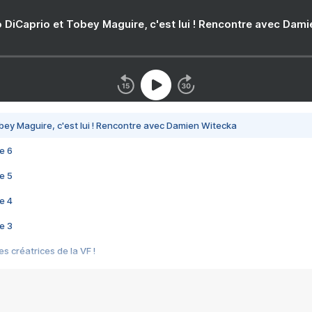
 DiCaprio et Tobey Maguire, c'est lui ! Rencontre avec Dam
bey Maguire, c'est lui ! Rencontre avec Damien Witecka
e 6
e 5
e 4
e 3
s créatrices de la VF !
e 2
e 1