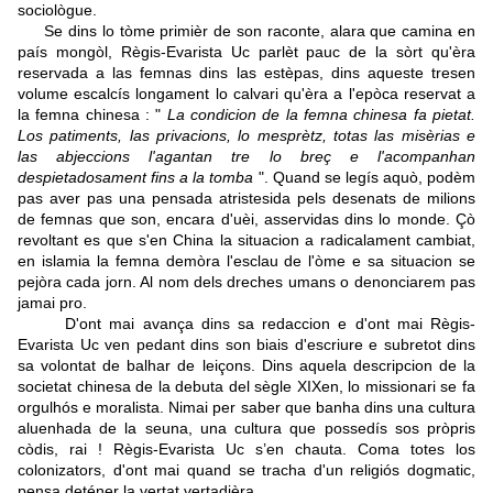
sociològue.
Se dins lo tòme primièr de son raconte, alara que camina en
país mongòl, Règis-Evarista Uc parlèt pauc de la sòrt qu'èra
reservada a las femnas dins las estèpas, dins aqueste tresen
volume escalcís longament lo calvari qu'èra a l'epòca reservat a
la femna chinesa : "
La condicion de la femna chinesa fa pietat.
Los patiments, las privacions, lo mesprètz, totas las misèrias e
las abjeccions l'agantan tre lo breç e l'acompanhan
despietadosament fins a la tomba
". Quand se legís aquò, podèm
pas aver pas una pensada atristesida pels desenats de milions
de femnas que son, encara d'uèi, asservidas dins lo monde. Çò
revoltant es que s'en China la situacion a radicalament cambiat,
en islamia la femna demòra l'esclau de l'òme e sa situacion se
pejòra cada jorn. Al nom dels dreches umans o denonciarem pas
jamai pro.
D'ont mai avança dins sa redaccion e d'ont mai Règis-
Evarista Uc ven pedant dins son biais d'escriure e subretot dins
sa volontat de balhar de leiçons. Dins aquela descripcion de la
societat chinesa de la debuta del sègle XIXen, lo missionari se fa
orgulhós e moralista. Nimai per saber que banha dins una cultura
aluenhada de la seuna, una cultura que possedís sos pròpris
còdis, rai ! Règis-Evarista Uc s’en chauta. Coma totes los
colonizators, d'ont mai quand se tracha d'un religiós dogmatic,
pensa deténer la vertat vertadièra.