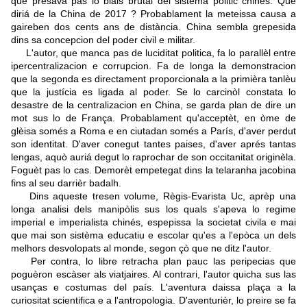
que presava pas lo biais brutal del sistèma politic chinés. Que
diriá de la China de 2017 ? Probablament la meteissa causa a
gaireben dos cents ans de distància. China sembla grepesida
dins sa concepcion del poder civil e militar.
L'autor, que manca pas de luciditat politica, fa lo parallèl entre
ipercentralizacion e corrupcion. Fa de longa la demonstracion
que la segonda es directament proporcionala a la primièra tanlèu
que la justícia es ligada al poder. Se lo carcinòl constata lo
desastre de la centralizacion en China, se garda plan de dire un
mot sus lo de França. Probablament qu'acceptèt, en òme de
glèisa somés a Roma e en ciutadan somés a París, d'aver perdut
son identitat. D'aver conegut tantes paises, d'aver aprés tantas
lengas, aquò auriá degut lo raprochar de son occitanitat originèla.
Foguèt pas lo cas. Demorèt empetegat dins la telaranha jacobina
fins al seu darrièr badalh.
Dins aqueste tresen volume, Règis-Evarista Uc, aprèp una
longa analisi dels manipòlis sus los quals s'apeva lo regime
imperial e imperialista chinés, espepissa la societat civila e mai
que mai son sistèma educatiu e escolar qu'es a l'epòca un dels
melhors desvolopats al monde, segon çò que ne ditz l'autor.
Per contra, lo libre retracha plan pauc las peripecias que
poguèron escàser als viatjaires. Al contrari, l'autor quicha sus las
usanças e costumas del país. L'aventura daissa plaça a la
curiositat scientifica e a l'antropologia. D'aventurièr, lo preire se fa