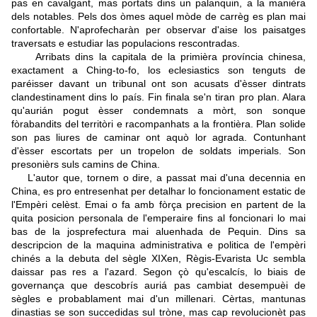
pas en cavalgant, mas portats dins un palanquin, a la manièra
dels notables. Pels dos òmes aquel mòde de carrèg es plan mai
confortable. N'aprofecharàn per observar d'aise los paisatges
traversats e estudiar las populacions rescontradas.
Arribats dins la capitala de la primièra província chinesa,
exactament a Ching-to-fo, los eclesiastics son tenguts de
paréisser davant un tribunal ont son acusats d'èsser dintrats
clandestinament dins lo país. Fin finala se'n tiran pro plan. Alara
qu'aurián pogut èsser condemnats a mòrt, son sonque
fòrabandits del territòri e racompanhats a la frontièra. Plan solide
son pas liures de caminar ont aquò lor agrada. Contunhant
d'èsser escortats per un tropelon de soldats imperials. Son
presonièrs suls camins de China.
L'autor que, tornem o dire, a passat mai d'una decennia en
China, es pro entresenhat per detalhar lo foncionament estatic de
l'Empèri celèst. Emai o fa amb fòrça precision en partent de la
quita posicion personala de l'emperaire fins al foncionari lo mai
bas de la josprefectura mai aluenhada de Pequin. Dins sa
descripcion de la maquina administrativa e politica de l'empèri
chinés a la debuta del sègle XIXen, Règis-Evarista Uc sembla
daissar pas res a l'azard. Segon çò qu'escalcís, lo biais de
governança que descobrís auriá pas cambiat desempuèi de
sègles e probablament mai d'un millenari. Cèrtas, mantunas
dinastias se son succedidas sul tròne, mas cap revolucionèt pas