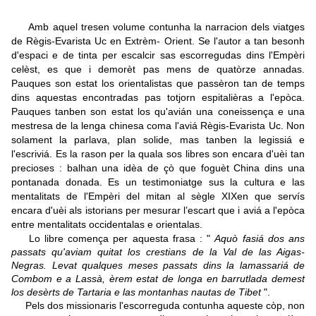
Amb aquel tresen volume contunha la narracion dels viatges
de Règis-Evarista Uc en Extrèm- Orient. Se l'autor a tan besonh
d'espaci e de tinta per escalcir sas escorregudas dins l'Empèri
celèst, es que i demorèt pas mens de quatòrze annadas.
Pauques son estat los orientalistas que passèron tan de temps
dins aquestas encontradas pas totjorn espitalièras a l'epòca.
Pauques tanben son estat los qu'avián una coneissença e una
mestresa de la lenga chinesa coma l'aviá Règis-Evarista Uc. Non
solament la parlava, plan solide, mas tanben la legissiá e
l'escriviá. Es la rason per la quala sos libres son encara d'uèi tan
precioses : balhan una idèa de çò que foguèt China dins una
pontanada donada. Es un testimoniatge sus la cultura e las
mentalitats de l'Empèri del mitan al sègle XIXen que servís
encara d'uèi als istorians per mesurar l’escart que i aviá a l'epòca
entre mentalitats occidentalas e orientalas.
Lo libre comença per aquesta frasa : "
Aquò fasiá dos ans
passats qu'aviam quitat los crestians de la Val de las Aigas-
Negras. Levat qualques meses passats dins la lamassariá de
Combom e a Lassà, èrem estat de longa en barrutlada demest
los desèrts de Tartaria e las montanhas nautas de Tibet
".
Pels dos missionaris l'escorreguda contunha aqueste còp, non