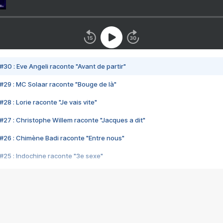
#30 : Eve Angeli raconte "Avant de partir"
#29 : MC Solaar raconte "Bouge de là"
28 : Lorie raconte "Je vais vite"
#27 : Christophe Willem raconte "Jacques a dit"
#26 : Chimène Badi raconte "Entre nous"
#25 : Indochine raconte "3e sexe"
#24 : Zaho raconte "C'est chelou"
#23 : Patrick Bruel raconte "Au café des délices"
#22 : Kyo raconte "Le chemin"