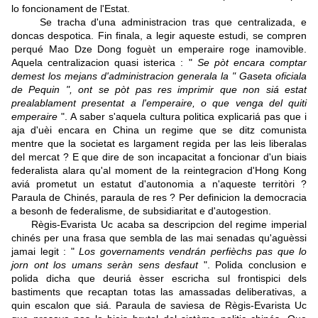
lo foncionament de l'Estat.
Se tracha d'una administracion tras que centralizada, e
doncas despotica. Fin finala, a legir aqueste estudi, se compren
perqué Mao Dze Dong foguèt un emperaire roge inamovible.
Aquela centralizacion quasi isterica : "
Se pòt encara comptar
demest los mejans d'administracion generala la " Gaseta oficiala
de Pequin ", ont se pòt pas res imprimir que non siá estat
prealablament presentat a l'emperaire, o que venga del quiti
emperaire
". A saber s'aquela cultura politica explicariá pas que i
aja d'uèi encara en China un regime que se ditz comunista
mentre que la societat es largament regida per las leis liberalas
del mercat ? E que dire de son incapacitat a foncionar d'un biais
federalista alara qu'al moment de la reintegracion d'Hong Kong
aviá prometut un estatut d'autonomia a n'aqueste territòri ?
Paraula de Chinés, paraula de res ? Per definicion la democracia
a besonh de federalisme, de subsidiaritat e d'autogestion.
Règis-Evarista Uc acaba sa descripcion del regime imperial
chinés per una frasa que sembla de las mai senadas qu'aguèssi
jamai legit : "
Los governaments vendrán perfièchs pas que lo
jorn ont los umans seràn sens desfaut
". Polida conclusion e
polida dicha que deuriá èsser escricha sul frontispici dels
bastiments que recaptan totas las amassadas deliberativas, a
quin escalon que siá. Paraula de saviesa de Règis-Evarista Uc