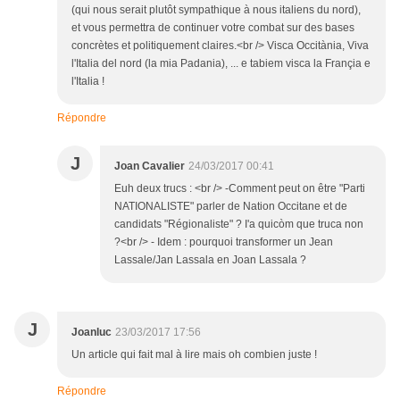
(qui nous serait plutôt sympathique à nous italiens du nord),
et vous permettra de continuer votre combat sur des bases
concrètes et politiquement claires.<br /> Visca Occitània, Viva
l'Italia del nord (la mia Padania), ... e tabiem visca la Françia e
l'Italia !
Répondre
J
Joan Cavalier
24/03/2017 00:41
Euh deux trucs : <br /> -Comment peut on être "Parti
NATIONALISTE" parler de Nation Occitane et de
candidats "Régionaliste" ? I'a quicòm que truca non
?<br /> - Idem : pourquoi transformer un Jean
Lassale/Jan Lassala en Joan Lassala ?
J
Joanluc
23/03/2017 17:56
Un article qui fait mal à lire mais oh combien juste !
Répondre