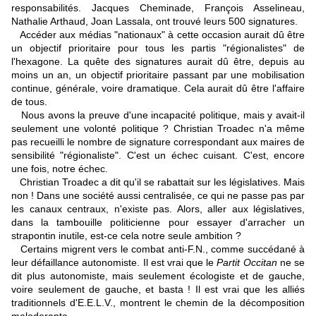
responsabilités. Jacques Cheminade, François Asselineau,
Nathalie Arthaud, Joan Lassala, ont trouvé leurs 500 signatures.
Accéder aux médias "nationaux" à cette occasion aurait dû être
un objectif prioritaire pour tous les partis "régionalistes" de
l'hexagone. La quête des signatures aurait dû être, depuis au
moins un an, un objectif prioritaire passant par une mobilisation
continue, générale, voire dramatique. Cela aurait dû être l'affaire
de tous.
Nous avons la preuve d'une incapacité politique, mais y avait-il
seulement une volonté politique ? Christian Troadec n'a même
pas recueilli le nombre de signature correspondant aux maires de
sensibilité "régionaliste". C'est un échec cuisant. C'est, encore
une fois, notre échec.
Christian Troadec a dit qu'il se rabattait sur les législatives. Mais
non ! Dans une société aussi centralisée, ce qui ne passe pas par
les canaux centraux, n'existe pas. Alors, aller aux législatives,
dans la tambouille politicienne pour essayer d'arracher un
strapontin inutile, est-ce cela notre seule ambition ?
Certains migrent vers le combat anti-F.N., comme succédané à
leur défaillance autonomiste. Il est vrai que le
Partit Occitan
ne se
dit plus autonomiste, mais seulement écologiste et de gauche,
voire seulement de gauche, et basta ! Il est vrai que les alliés
traditionnels d'E.E.L.V., montrent le chemin de la décomposition