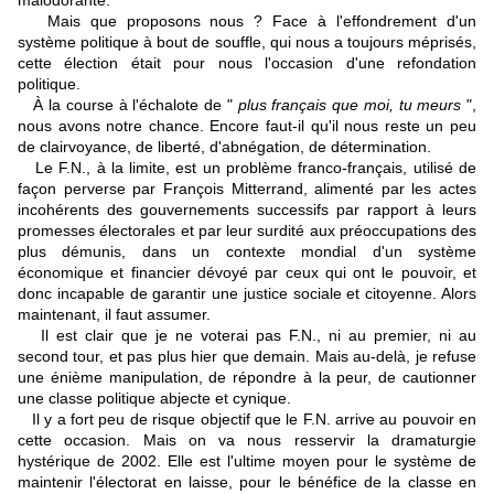
malodorante.
Mais que proposons nous ? Face à l'effondrement d'un
système politique à bout de souffle, qui nous a toujours méprisés,
cette élection était pour nous l'occasion d'une refondation
politique.
À la course à l'échalote de "
plus français que moi, tu meurs
",
nous avons notre chance. Encore faut-il qu'il nous reste un peu
de clairvoyance, de liberté, d'abnégation, de détermination.
Le F.N., à la limite, est un problème franco-français, utilisé de
façon perverse par François Mitterrand, alimenté par les actes
incohérents des gouvernements successifs par rapport à leurs
promesses électorales et par leur surdité aux préoccupations des
plus démunis, dans un contexte mondial d'un système
économique et financier dévoyé par ceux qui ont le pouvoir, et
donc incapable de garantir une justice sociale et citoyenne. Alors
maintenant, il faut assumer.
Il est clair que je ne voterai pas F.N., ni au premier, ni au
second tour, et pas plus hier que demain. Mais au-delà, je refuse
une énième manipulation, de répondre à la peur, de cautionner
une classe politique abjecte et cynique.
Il y a fort peu de risque objectif que le F.N. arrive au pouvoir en
cette occasion. Mais on va nous resservir la dramaturgie
hystérique de 2002. Elle est l'ultime moyen pour le système de
maintenir l'électorat en laisse, pour le bénéfice de la classe en