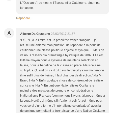
L'"Occitanie", ce n'est ni l'Ecosse ni la Catalogne, sinon par
fantasme.
Répondre
A
Alberto Da Giussano
23/03/2017 21:57
"Le F.N., à la limite, est un problème franco-français ... je
refuse une énième manipulation, de répondre à la peur, de
cautionner une classe politique abjecte et cynique. ... Mais on
va nous resservir la dramaturgie hystérique de 2002. Elle est
l'ultime moyen pour le système de maintenir l'électorat en
laisse, pour le bénéfice de la classe en place. Mais cela ne
suffit plus. Quand on va droit dans le mur, il y a un moment ou
il ne suffit plus de freiner, il faut changer de direction.".<br />
Bravo ! <br /> Enfin quelque chose de cohérent et de réaliste
sur ce site !<br /> En tant que Nationalistes Occitans le
moindre des maux est de prendre en considération le
Nationalisme Français (comme nous l'avons fait nous même à
la Lega Nord) qui même s'il n'a rien à voir (et est même pour
vous celui d'une forme d'impérialisme colonisateur) avec la
dynamique permettant la (re)naissance d'une Nation Occitane