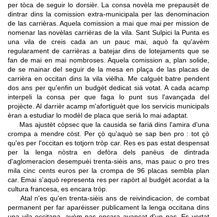
per tòca de seguir lo dorsièr. La consa novèla me prepausèt de
dintrar dins la comission extra-municipala per las denominacion
de las carrièras. Aquela comission a mai que mai per mission de
nomenar las novèlas carrièras de la vila. Sant Sulpici la Punta es
una vila de creis cada an un pauc mai, aquò fa qu'avèm
regularament de carrièras a batejar dins de lotejaments que se
fan de mai en mai nombroses. Aquela comission a, plan solide,
de se mainar del seguir de la mesa en plaça de las placas de
carrièra en occitan dins la vila vièlha. Me calguèt batre pendent
dos ans per qu'enfin un budgèt dedicat siá votat. A cada acamp
interpeli la consa per que faga lo punt sus l'avançada del
projècte. Al darrièr acamp m'afortiguèt que los servicis municipals
èran a estudiar lo modèl de placa que seriá lo mai adaptat.
Mas ajustèt còpsec que la causida se fariá dins l'amira d'una
crompa a mendre còst. Per çò qu'aquò se sap ben pro : tot çò
qu'es per l'occitan es totjorn tròp car. Res es pas estat despensat
per la lenga nòstra en defòra dels panèus de dintrada
d'aglomeracion desempuèi trenta-sièis ans, mas pauc o pro tres
mila cinc cents euros per la crompa de 96 placas sembla plan
car. Emai s'aquò representa res per rapòrt al budgèt acordat a la
cultura francesa, es encara tròp.
Atal n'es qu'en trenta-sièis ans de reivindicacion, de combat
permanent per far aparéisser publicament la lenga occitana dins
una vila occitana, avèm pas encara avançat d'un pas. Es vertat