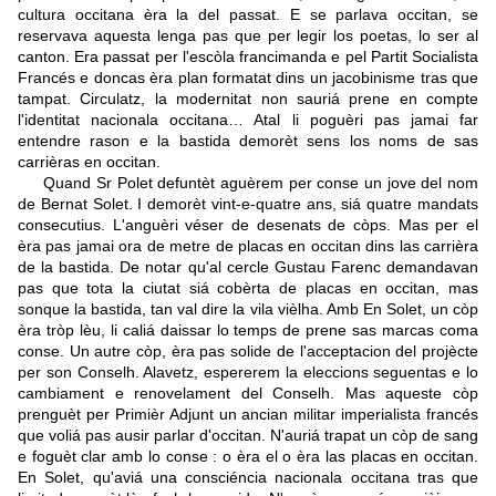
cultura occitana èra la del passat. E se parlava occitan, se
reservava aquesta lenga pas que per legir los poetas, lo ser al
canton. Era passat per l'escòla francimanda e pel Partit Socialista
Francés e doncas èra plan formatat dins un jacobinisme tras que
tampat. Circulatz, la modernitat non sauriá prene en compte
l'identitat nacionala occitana… Atal li poguèri pas jamai far
entendre rason e la bastida demorèt sens los noms de sas
carrièras en occitan.
Quand Sr Polet defuntèt aguèrem per conse un jove del nom
de Bernat Solet. I demorèt vint-e-quatre ans, siá quatre mandats
consecutius. L'anguèri véser de desenats de còps. Mas per el
èra pas jamai ora de metre de placas en occitan dins las carrièra
de la bastida. De notar qu'al cercle Gustau Farenc demandavan
pas que tota la ciutat siá cobèrta de placas en occitan, mas
sonque la bastida, tan val dire la vila vièlha. Amb En Solet, un còp
èra tròp lèu, li caliá daissar lo temps de prene sas marcas coma
conse. Un autre còp, èra pas solide de l'acceptacion del projècte
per son Conselh. Alavetz, espererem la eleccions seguentas e lo
cambiament e renovelament del Conselh. Mas aqueste còp
prenguèt per Primièr Adjunt un ancian militar imperialista francés
que voliá pas ausir parlar d'occitan. N'auriá trapat un còp de sang
e foguèt clar amb lo conse : o èra el o èra las placas en occitan.
En Solet, qu'aviá una consciéncia nacionala occitana tras que