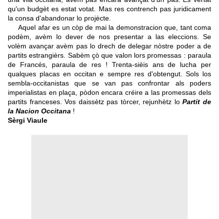
qu'un budgèt es estat votat. Mas res contrench pas juridicament
la consa d'abandonar lo projècte.
Aquel afar es un còp de mai la demonstracion que, tant coma
podèm, avèm lo dever de nos presentar a las eleccions. Se
volèm avançar avèm pas lo drech de delegar nòstre poder a de
partits estrangièrs. Sabèm çò que valon lors promessas : paraula
de Francés, paraula de res ! Trenta-sièis ans de lucha per
qualques placas en occitan e sempre res d'obtengut. Sols los
sembla-occitanistas que se van pas confrontar als poders
imperialistas en plaça, pòdon encara créire a las promessas dels
partits franceses. Vos daissètz pas tòrcer, rejunhètz lo
Partit de
la Nacion Occitana
!
Sèrgi Viaule