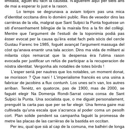
limitada, aguèt lèu fach la causida. N'aguèrem aquí per sièis ans
de mai a esperar lo just e la rason.
Lo temps se degrunava a aviam totjorn pas una mica
d'identitat occitana dins lo domèni public. Res de vesedor dins las
carrièras de la vila, malgrat que Sant Sulpici la Punta foguèsse un
siti d'ensenhament bilingüe de la mairala fins a la fin del collègi.
Mentre que l'argument de l'estudi de la toponimia podiá pas
èsser evocat per la causa qu'èra estat fach pels sòcis del cercle
Gustau Farenc tre 1985, foguèt avançat l'argument massuga del
còst qu'anava enantir una tala accion. Dins ma vida de militant ai
milanta còps remarcat que la despensa èra l'utima rason
evocada per justificar un refús de participar a la recuperacion de
nòstra identitat. Vergonha als notables de totes bòrds !
L'esper seriá per nautres que los notables, un moment donat,
se morisson ? Que nani ! L'imperialisme francés es una usina a
fabricar de jacobins a flux contunh. Los unes se'n van, los autres
arriban. Tenètz, en quatorze, pas de 1900, mas de 2000, se
faguèt elegir Na Domenja Rondi-Sarrat coma consa de Sant
Sulpici la Punta. Una socialista que, o me diguèt personalament,
prenguèt la carta pas que per se far elegir. Una femna gaire mai
cultivada qu'una escala que s'acranca al poder coma un pesolh
cort. Plan solide pendent sa campanha faguèt la promessa de
metre las placas de las carrièras de la bastida en occitan.
Per ieu, qual que siá al cap de la comuna, me balhèri de longa