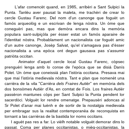
L'afar comencèt quand, en 1985, arribèri a Sant Sulpici la
Punta. Tanlèu aver pausat la maleta, me trachèri de crear lo
cercle Gustau Farenc. Del nom d'un canonge que foguèt un
famós arqueològ e un escrivan de lenga nòstra. Un òme que
coneguèri pas, mas que demòra encara dins la memòria
populara sant-sulpiçòla per èsser estat un famós aparaire de
l'identitat nòstra. Probablament un nacionalista car foguèt amic
d'un autre canonge, Josèp Salvat, qu'el s'amagava pas d'èsser
nacionalista a una epòca ont degun gausava pas s'assumir
patriòta occitan.
Animator d'aquel cercle local Gustau Farenc, còpsec
prenguèri lenga amb lo conse de l'epòca que se disiá Danís
Polet. Un òme que coneissiá plan l'istòria occitana. Presava mai
que mai l'istòria medievala nòstra. Tant e plan que nomenèt una
carrièra de la vila "
Carrièra dels Fraires Autièr
" en memòria dels
dos bonsòmes Autièr d'As, en comtat de Fois. Los fraires Autièr
passèron mantunes còps per Sant Sulpici la Punta pendent lor
sacerdòci. Volguèt lor rendre omenatge. Prepausèri adoncas al
Sr Polet d'anar mai luènh e de sortir de la nostalgia medievala
per embragar sus la realitat contemporanèa de reconquista en
tornant a las carrièras de la bastida lor noms occitans.
I aguèt pas res a far. Lo vièlh notable volguèt demorar dins lo
passat. Coma per planes occitanistas, o mièg-occitanistas, la