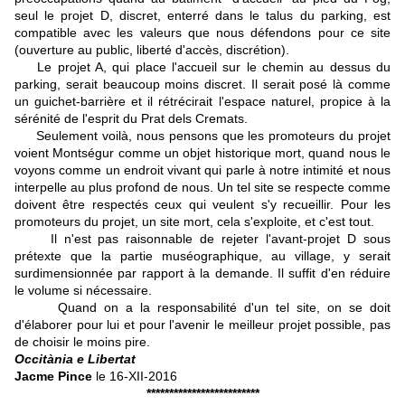
seul le projet D, discret, enterré dans le talus du parking, est
compatible avec les valeurs que nous défendons pour ce site
(ouverture au public, liberté d'accès, discrétion).
Le projet A, qui place l'accueil sur le chemin au dessus du
parking, serait beaucoup moins discret. Il serait posé là comme
un guichet-barrière et il rétrécirait l'espace naturel, propice à la
sérénité de l'esprit du Prat dels Cremats.
Seulement voilà, nous pensons que les promoteurs du projet
voient Montségur comme un objet historique mort, quand nous le
voyons comme un endroit vivant qui parle à notre intimité et nous
interpelle au plus profond de nous. Un tel site se respecte comme
doivent être respectés ceux qui veulent s'y recueillir. Pour les
promoteurs du projet, un site mort, cela s'exploite, et c'est tout.
Il n'est pas raisonnable de rejeter l'avant-projet D sous
prétexte que la partie muséographique, au village, y serait
surdimensionnée par rapport à la demande. Il suffit d'en réduire
le volume si nécessaire.
Quand on a la responsabilité d'un tel site, on se doit
d'élaborer pour lui et pour l'avenir le meilleur projet possible, pas
de choisir le moins pire.
Occitània e Libertat
Jacme Pince
le 16-XII-2016
*************************