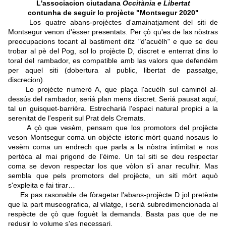
L'associacion ciutadana
Occitània e Libertat
contunha de seguir lo projècte "Montsegur 2020"
Los quatre abans-projèctes d'amainatjament del siti de
Montsegur venon d'èsser presentats. Per çò qu'es de las nòstras
preocupacions tocant al bastiment ditz "d'acuèlh" e que se deu
trobar al pè del Pog, sol lo projècte D, discret e enterrat dins lo
toral del rambador, es compatible amb las valors que defendèm
per aquel siti (dobertura al public, libertat de passatge,
discrecion).
Lo projècte numerò A, que plaça l'acuèlh sul caminòl al-
dessús del rambador, seriá plan mens discret. Seriá pausat aquí,
tal un guisquet-barrièra. Estrechariá l'espaci natural propici a la
serenitat de l'esperit sul Prat dels Cremats.
A çò que vesèm, pensam que los promotors del projècte
veson Montsegur coma un objècte istoric mòrt quand nosaus lo
vesèm coma un endrech que parla a la nòstra intimitat e nos
pertòca al mai prigond de l'èime. Un tal siti se deu respectar
coma se devon respectar los que vòlon s'i anar reculhir. Mas
sembla que pels promotors del projècte, un siti mòrt aquò
s'expleita e fai tirar…
Es pas rasonable de fòragetar l'abans-projècte D jol pretèxte
que la part museografica, al vilatge, i seriá subredimencionada al
respècte de çò que foguèt la demanda. Basta pas que de ne
redusir lo volume s'es necessari.