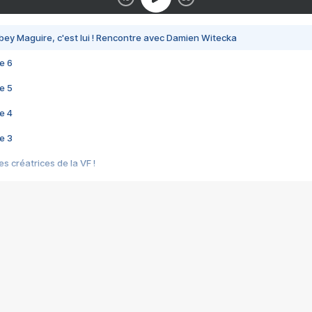
bey Maguire, c'est lui ! Rencontre avec Damien Witecka
e 6
e 5
e 4
e 3
s créatrices de la VF !
e 2
e 1
e Mektoub My Love arrive enfin ! Rencontre avec Shaïn Boumedine et Sal
i : après Toni en famille
elle réalise le bouleversant Dites lui que je l'aime