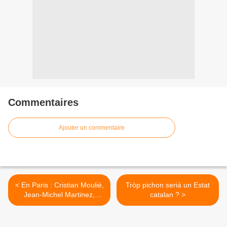
Commentaires
Ajouter un commentaire
< En Paris : Cristian Moulié,
Tròp pichon seriá un Estat
Jean-Michel Martinez,
catalan ? >
Didier Fornt-Torres sul tèma
« Que cantavan al temps
de Jansemin ? »