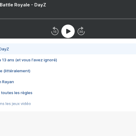
 Battle Royale - DayZ
 DayZ
 a 13 ans (et vous l'avez ignoré)
e (littéralement)
im Rayan
 toutes les règles
s les jeux vidéo
us choquant de Rockstar ? - Le scandale BULLY
e plus moche de Steam