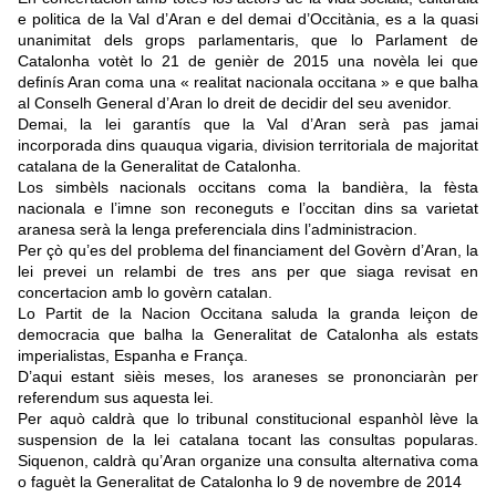
e politica de la Val d’Aran e del demai d’Occitània, es a la quasi
unanimitat dels grops parlamentaris, que lo Parlament de
Catalonha votèt lo 21 de genièr de 2015 una novèla lei que
definís Aran coma una « realitat nacionala occitana » e que balha
al Conselh General d’Aran lo dreit de decidir del seu avenidor.
Demai, la lei garantís que la Val d’Aran serà pas jamai
incorporada dins quauqua vigaria, division territoriala de majoritat
catalana de la Generalitat de Catalonha.
Los simbèls nacionals occitans coma la bandièra, la fèsta
nacionala e l’imne son reconeguts e l’occitan dins sa varietat
aranesa serà la lenga preferenciala dins l’administracion.
Per çò qu’es del problema del financiament del Govèrn d’Aran, la
lei prevei un relambi de tres ans per que siaga revisat en
concertacion amb lo govèrn catalan.
Lo Partit de la Nacion Occitana saluda la granda leiçon de
democracia que balha la Generalitat de Catalonha als estats
imperialistas, Espanha e França.
D’aqui estant sièis meses, los araneses se prononciaràn per
referendum sus aquesta lei.
Per aquò caldrà que lo tribunal constitucional espanhòl lève la
suspension de la lei catalana tocant las consultas popularas.
Siquenon, caldrà qu’Aran organize una consulta alternativa coma
o faguèt la Generalitat de Catalonha lo 9 de novembre de 2014