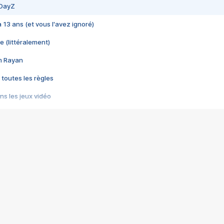
 DayZ
 a 13 ans (et vous l'avez ignoré)
e (littéralement)
im Rayan
 toutes les règles
s les jeux vidéo
us choquant de Rockstar ? - Le scandale BULLY
e plus moche de Steam
du RÊVE tourne au CAUCHEMAR
pendant 8 heures
it… à tort
umiliés par un jeu vidéo
ire - Final Fantasy 8