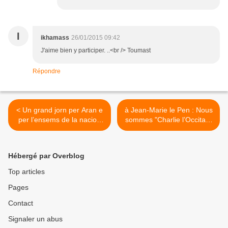
I
ikhamass
26/01/2015 09:42
J'aime bien y participer. ..<br /> Toumast
Répondre
< Un grand jorn per Aran e
à Jean-Marie le Pen : Nous
per l’ensems de la nacion
sommes "Charlie l’Occitan"
occitana
>
Hébergé par Overblog
Top articles
Pages
Contact
Signaler un abus