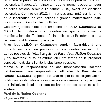
Suite aux reports successifs des élections départementales et
régionales, il apparaît maintenant que le moment opportun pour
de telles actions serait à l'automne 2015, avant les élections
régionales. Comme en 2012, il n'y a pas unanimité sur la forme
et la localisation de ces actions : grande manifestation pan-
occitane ou actions locales multiples.
Ces divergences n'ont pas empêché en 2012
Calandreta et
l'I.E.O.
de conduire une coordination qui a organisé la
manifestation de Toulouse, à laquelle ceux-là même qui la
refusaient ont finalement participé.
À ce jour,
l'I.E.O. et Calandreta
seraient favorables à une
nouvelle manifestation pan-occitane, en coordination avec les
autres peuples de l'état français. Le
Parti de la Nation Occitane
y est favorable aussi et affirme qu'il est temps de la préparer
concrètement, dans l'unité la plus large possible.
Même si la responsabilité de ces manifestations incombe
habituellement aux organisations culturelles, le
Parti de la
Nation Occitane
appelle les autres partis et organisations
politiques occitanistes à s'associer à cette démarche, à participer
aux initiatives locales et pan-occitanes en ce sens et à les
soutenir.
Parti de la Nation Occitane
24 janvier 2015
******************************************************************