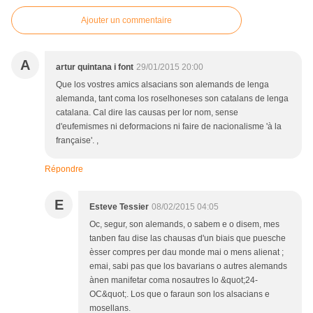
Ajouter un commentaire
A
artur quintana i font
29/01/2015 20:00
Que los vostres amics alsacians son alemands de lenga
alemanda, tant coma los roselhoneses son catalans de lenga
catalana. Cal dire las causas per lor nom, sense
d'eufemismes ni deformacions ni faire de nacionalisme 'à la
française'. ,
Répondre
E
Esteve Tessier
08/02/2015 04:05
Oc, segur, son alemands, o sabem e o disem, mes
tanben fau dise las chausas d'un biais que puesche
èsser compres per dau monde mai o mens alienat ;
emai, sabi pas que los bavarians o autres alemands
ànen manifetar coma nosautres lo &quot;24-
OC&quot;. Los que o faraun son los alsacians e
mosellans.