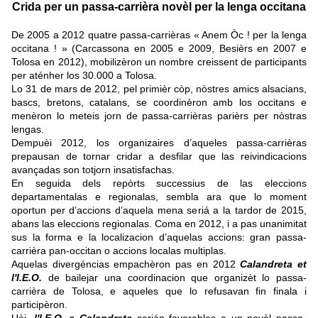
Crida per un passa-carrièra novèl per la lenga occitana
De 2005 a 2012 quatre passa-carrièras « Anem Òc ! per la lenga
occitana ! » (Carcassona en 2005 e 2009, Besièrs en 2007 e
Tolosa en 2012), mobilizèron un nombre creissent de participants
per aténher los 30.000 a Tolosa.
Lo 31 de mars de 2012, pel primièr còp, nòstres amics alsacians,
bascs, bretons, catalans, se coordinèron amb los occitans e
menèron lo meteis jorn de passa-carrièras parièrs per nòstras
lengas.
Dempuèi 2012, los organizaires d’aqueles passa-carrièras
prepausan de tornar cridar a desfilar que las reivindicacions
avançadas son totjorn insatisfachas.
En seguida dels repòrts successius de las eleccions
departamentalas e regionalas, sembla ara que lo moment
oportun per d’accions d’aquela mena seriá a la tardor de 2015,
abans las eleccions regionalas. Coma en 2012, i a pas unanimitat
sus la forma e la localizacion d’aquelas accions: gran passa-
carrièra pan-occitan o accions localas multiplas.
Aquelas divergéncias empachèron pas en 2012
Calandreta et
l'I.E.O.
de bailejar una coordinacion que organizèt lo passa-
carrièra de Tolosa, e aqueles que lo refusavan fin finala i
participèron.