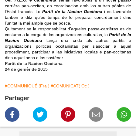
Uèi,
l'I.E.O. e Calandreta
serián favorables a un novèl passa-
carrièra pan-occitan, en coordinacion amb los autres pòbles de
l’Estat francés. Lo
Partit de la Nacion Occitana
i es favorable
tanben e ditz qu’es temps de lo preparar concrètament dins
l’unitat la mai ampla que se pòsca.
Quitament se la responsabilitat d’aqueles passa-carrièras es de
costuma a la carga de las organizacions culturalas, lo
Partit de la
Nacion Occitana
lança una crida als autres partits e
organizacions politicas occitanistas per s'asociar a aquel
procediment, participar a las iniciativas localas e pan-occitanas
dins aquel sens e las sosténer.
Partit de la Nacion Occitana
24 de genièr de 2015
#COMMUNIQUÉ (Fra )
#COMUNICAT( Oc )
Partager