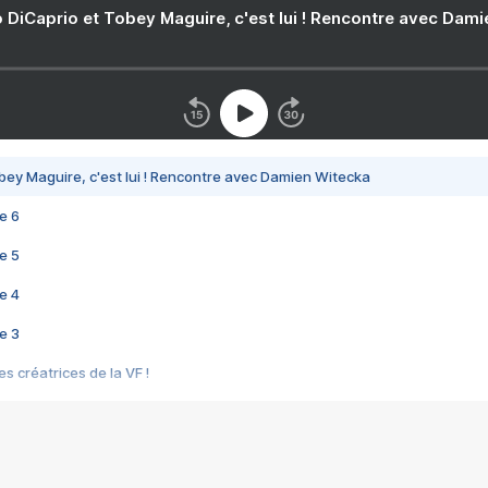
 DiCaprio et Tobey Maguire, c'est lui ! Rencontre avec Dam
bey Maguire, c'est lui ! Rencontre avec Damien Witecka
e 6
e 5
e 4
e 3
s créatrices de la VF !
e 2
e 1