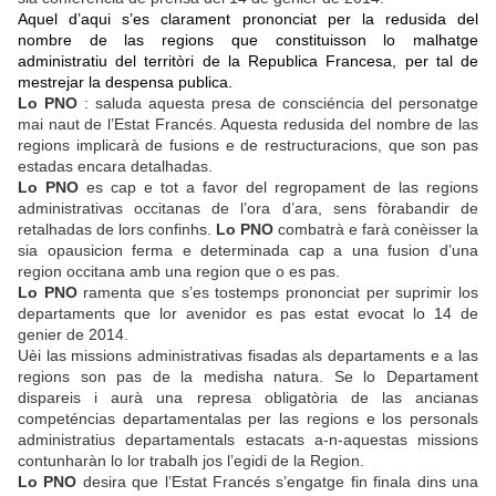
Aquel d’aqui s’es clarament prononciat per la redusida del
nombre de las regions que constituisson lo malhatge
administratiu del territòri de la Republica Francesa, per tal de
mestrejar la despensa publica.
Lo PNO
: saluda aquesta presa de consciéncia del personatge
mai naut de l’Estat Francés. Aquesta redusida del nombre de las
regions implicarà de fusions e de restructuracions, que son pas
estadas encara detalhadas.
Lo PNO
es cap e tot a favor del regropament de las regions
administrativas occitanas de l’ora d’ara, sens fòrabandir de
retalhadas de lors confinhs.
Lo PNO
combatrà e farà conèisser la
sia opausicion ferma e determinada cap a una fusion d’una
region occitana amb una region que o es pas.
Lo PNO
ramenta que s’es tostemps prononciat per suprimir los
departaments que lor avenidor es pas estat evocat lo 14 de
genier de 2014.
Uèi las missions administrativas fisadas als departaments e a las
regions son pas de la medisha natura. Se lo Departament
dispareis i aurà una represa obligatòria de las ancianas
competéncias departamentalas per las regions e los personals
administratius departamentals estacats a-n-aquestas missions
contunharàn lo lor trabalh jos l’egidi de la Region.
Lo PNO
desira que l’Estat Francés s’engatge fin finala dins una