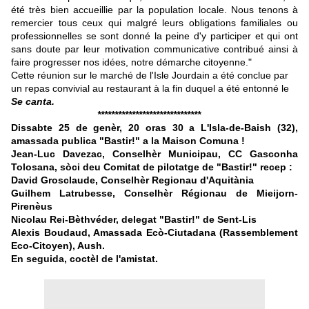
été très bien accueillie par la population locale. Nous tenons à
remercier tous ceux qui malgré leurs obligations familiales ou
professionnelles se sont donné la peine d'y participer et qui ont
sans doute par leur motivation communicative contribué ainsi à
faire progresser nos idées, notre démarche citoyenne."
Cette réunion sur le marché de l'Isle Jourdain a été conclue par
un repas convivial au restaurant à la fin duquel a été entonné le
Se canta.
******************************
Dissabte 25 de genèr, 20 oras 30 a L'Isla-de-Baish (32),
amassada publica "Bastir!" a la Maison Comuna !
Jean-Luc Davezac, Conselhèr Municipau, CC Gasconha
Tolosana, sòci deu Comitat de pilotatge de "Bastir!" recep :
David Grosclaude, Conselhèr Regionau d'Aquitània
Guilhem Latrubesse, Conselhèr Régionau de Mieijorn-
Pirenèus
Nicolau Rei-Bèthvéder, delegat "Bastir!" de Sent-Lis
Alexis Boudaud, Amassada Ecò-Ciutadana (Rassemblement
Eco-Citoyen), Aush.
En seguida, coctèl de l'amistat.