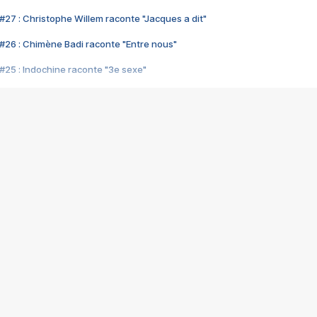
#27 : Christophe Willem raconte "Jacques a dit"
#26 : Chimène Badi raconte "Entre nous"
#25 : Indochine raconte "3e sexe"
#24 : Zaho raconte "C'est chelou"
#23 : Patrick Bruel raconte "Au café des délices"
#22 : Kyo raconte "Le chemin"
#21 : Nolwenn Leroy raconte "Cassé"
#20 : Patrick Hernandez raconte "Born to be alive"
#19 : Lorie raconte "Près de moi"
#18 : Michael Jones raconte "A nos actes manqués" (avec Jean-Jacque
#17 : Khaled raconte "Aïcha"
#16 : Corneille raconte "Parce qu'on vient de loin"