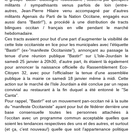
militants / sympathisants venus parfois de loin (entre-
autres, Jean-Pierre Hilaire venu accompagné par d'autres
militants Agenais du Parti de la Nation Occitane, engagés eux
aussi dans "Bastir!"), a procédé à une distribution de tracts
bilingues occitan / français en ville pendant le marché
hebdomadaire.
Ces tracts avaient pour but d'une part d'augmenter la visibilité de
cette liste occitaniste en lice pour les municipales avec l'étiquette
"Bastir!" (ex-"manifeste Occitaniste"), annonçant au passage la
tenue d'une réunion publique "Bastir!" sur L'Isle-Jourdain le
samedi 25 janvier à 20h30, d'autre part, ils étaient là également
pour annoncer la nai
ssance officielle du Rassemblement Eco-
Citoyen 32, avec pour l'officialiser la tenue d'une assemblée
publique à la mairie ce samedi 18 janvier même à midi. Cette
action sur le marché de l'Isle Jourdain a été conclue par un repas
convivial au restaurant à la fin duquel a été entonné le "Se
Canta".
Pour rappel, "Bastir!" est un mouvement pan-occitan né à la suite
du "manifeste Occitaniste" ayant pour but de fédérer derrière une
base consensuelle toutes les personnes attachées à
l'occitan avec un programme commun acceptable quelles que
soient les tendances respectives des uns et des autres, et surtout
(et ça, c'est nouveau!) quelle que soit l'appartenance politique