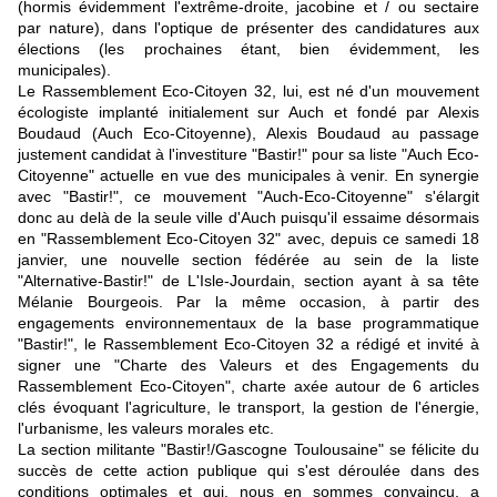
(hormis évidemment l'extrême-droite, jacobine et / ou sectaire
par nature), dans l'optique de présenter des candidatures aux
élections (les prochaines étant, bien évidemment, les
municipales).
Le Rassemblement Eco-Citoyen 32, lui, est né d'un mouvement
écologiste implanté initialement sur Auch et fondé par Alexis
Boudaud (Auch Eco-Citoyenne), Alexis Boudaud au passage
justement candidat à l'investiture "Bastir!" pour sa liste "Auch Eco-
Citoyenne" actuelle en vue des municipales à venir. En synergie
avec "Bastir!", ce mouvement "Auch-Eco-Citoyenne" s'élargit
donc au delà de la seule ville d'Auch puisqu'il essaime désormais
en "Rassemblement Eco-Citoyen 32" avec, depuis ce samedi 18
janvier, une nouvelle section fédérée au sein de la liste
"Alternative-Bastir!" de L'Isle-Jourdain, section ayant à sa tête
Mélanie Bourgeois. Par la même occasion, à partir des
engagements environnementaux de la base programmatique
"Bastir!", le Rassemblement Eco-Citoyen 32 a rédigé et invité à
signer une "Charte des Valeurs et des Engagements du
Rassemblement Eco-Citoyen", charte axée autour de 6 articles
clés évoquant l'agriculture, le transport, la gestion de l'énergie,
l'urbanisme, les valeurs morales etc.
La section militante "Bastir!/Gascogne Toulousaine" se félicite du
succès de cette action publique qui s'est déroulée dans des
conditions optimales et qui, nous en sommes convaincu, a