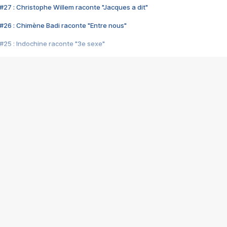
#27 : Christophe Willem raconte "Jacques a dit"
#26 : Chimène Badi raconte "Entre nous"
#25 : Indochine raconte "3e sexe"
#24 : Zaho raconte "C'est chelou"
#23 : Patrick Bruel raconte "Au café des délices"
#22 : Kyo raconte "Le chemin"
#21 : Nolwenn Leroy raconte "Cassé"
#20 : Patrick Hernandez raconte "Born to be alive"
#19 : Lorie raconte "Près de moi"
#18 : Michael Jones raconte "A nos actes manqués" (avec Jean-Jacque
#17 : Khaled raconte "Aïcha"
#16 : Corneille raconte "Parce qu'on vient de loin"
#15 : Indochine raconte "L'aventurier"