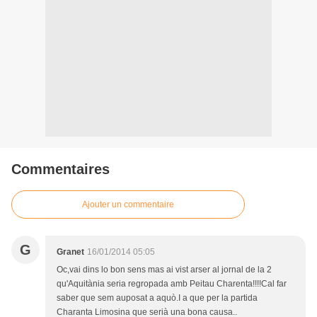
Commentaires
Ajouter un commentaire
G
Granet
16/01/2014 05:05
Oc,vai dins lo bon sens mas ai vist arser al jornal de la 2
qu'Aquitània seria regropada amb Peitau Charenta!!!!Cal far
saber que sem auposat a aquò.I a que per la partida
Charanta Limosina que serià una bona causa..