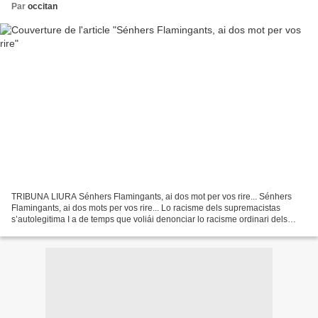
Par
occitan
TRIBUNA LIURA Sénhers Flamingants, ai dos mot per vos rire... Sénhers
Flamingants, ai dos mots per vos rire... Lo racisme dels supremacistas
s’autolegitima I a de temps que voliái denonciar lo racisme ordinari dels
benpensants. Quand disi que « i a de...