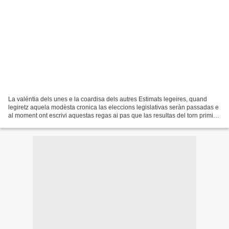
La valéntia dels unes e la coardisa dels autres Estimats legeires, quand
legiretz aquela modèsta cronica las eleccions legislativas seràn passadas e
al moment ont escrivi aquestas regas ai pas que las resultas del torn primièr.
Las resultas dels candidats...