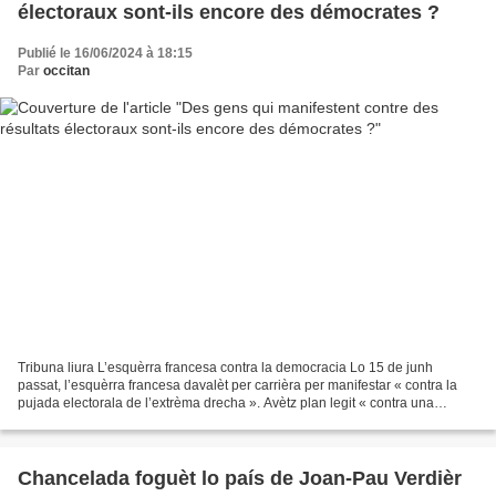
électoraux sont-ils encore des démocrates ?
Publié le 16/06/2024 à 18:15
Par
occitan
Tribuna liura L’esquèrra francesa contra la democracia Lo 15 de junh
passat, l’esquèrra francesa davalèt per carrièra per manifestar « contra la
pujada electorala de l’extrèma drecha ». Avètz plan legit « contra una
pujada electorala ». Adoncas se trachava...
Chancelada foguèt lo país de Joan-Pau Verdièr