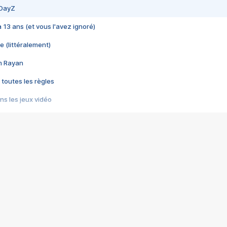
 DayZ
 a 13 ans (et vous l'avez ignoré)
e (littéralement)
im Rayan
 toutes les règles
s les jeux vidéo
us choquant de Rockstar ? - Le scandale BULLY
e plus moche de Steam
du RÊVE tourne au CAUCHEMAR
pendant 8 heures
it… à tort
umiliés par un jeu vidéo