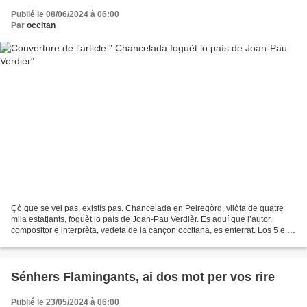
Publié le 08/06/2024 à 06:00
Par
occitan
Çò que se vei pas, existís pas. Chancelada en Peiregòrd, vilòta de quatre
mila estatjants, foguèt lo país de Joan-Pau Verdièr. Es aquí que l’autor,
compositor e interprèta, vedeta de la cançon occitana, es enterrat. Los 5 e 6
d’abrial passat la municipalitat...
Sénhers Flamingants, ai dos mot per vos rire
Publié le 23/05/2024 à 06:00