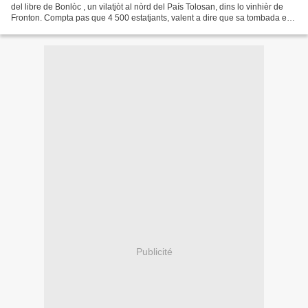
del libre de Bonlòc , un vilatjòt al nòrd del País Tolosan, dins lo vinhièr de
Fronton. Compta pas que 4 500 estatjants, valent a dire que sa tombada es
pas plan importanta. Aquò...
Publicité