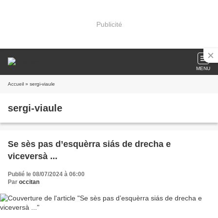
Publicité
MENU
Accueil
» sergi-viaule
sergi-viaule
Se sès pas d’esquèrra siás de drecha e
viceversà ...
Publié le 08/07/2024 à 06:00
Par
occitan