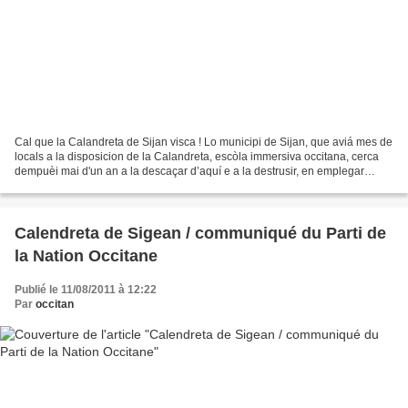
Cal que la Calandreta de Sijan visca ! Lo municipi de Sijan, que aviá mes de
locals a la disposicion de la Calandreta, escòla immersiva occitana, cerca
dempuèi mai d'un an a la descaçar d’aquí e a la destrusir, en emplegar
quitament de vias de fach del...
Calendreta de Sigean / communiqué du Parti de
la Nation Occitane
Publié le 11/08/2011 à 12:22
Par
occitan