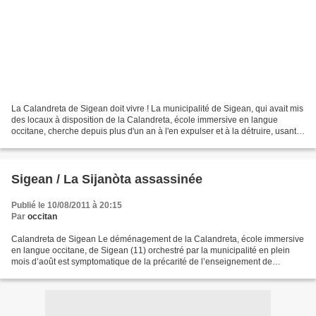
La Calandreta de Sigean doit vivre ! La municipalité de Sigean, qui avait mis
des locaux à disposition de la Calandreta, école immersive en langue
occitane, cherche depuis plus d'un an à l'en expulser et à la détruire, usant
même de voies de fait alors...
Sigean / La Sijanòta assassinée
Publié le 10/08/2011 à 20:15
Par
occitan
Calandreta de Sigean Le déménagement de la Calandreta, école immersive
en langue occitane, de Sigean (11) orchestré par la municipalité en plein
mois d’août est symptomatique de la précarité de l’enseignement de
l’occitan. Ces écoles sont dépendantes...