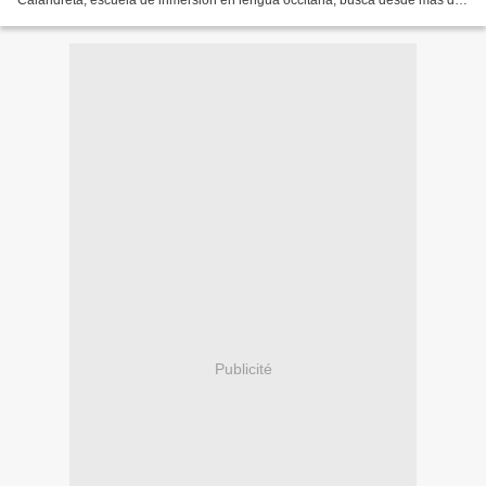
Calandreta, escuela de inmersión en lengua occitana, busca desde más de
un año a expulsar y destruirla, hasta asaltándola,...
Publicité