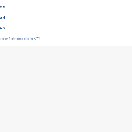
e 5
e 4
e 3
s créatrices de la VF !
e 2
e 1
e Mektoub My Love arrive enfin ! Rencontre avec Shaïn Boumedine et Sal
i : après Toni en famille
elle réalise le bouleversant Dites lui que je l'aime
ais ! Rencontre autour de Vie privée de Rebecca Zlotowski
 de Marguerite, Grave... Rencontre avec Ella Rumpf
 Les Rêveurs, un film intime sur la santé mentale