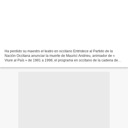
Ha perdido su maestro el teatro en occitano Entristece al Partido de la
Nación Occitana anunciar la muerte de Maurici Andrieu, animador de «
Viure al País » de 1981 a 1998, el programa en occitano de la cadena de
televisión gala Francia 3. Gran personalidad...