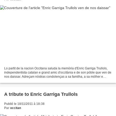
Lo partit de la nacion Occitana saluda la memòria d'Enric Garriga Trullols,
independentista catalan e grand amic d'occitània e de son pòble que ven de
nos daissar. Adreçam nòstras condolenças a sa familha, a sa mólher e
companha de lucha, al comitat d'afrairament...
A tribute to Enric Garriga Trullols
Publié le 18/11/2011 à 18:38
Par
occitan