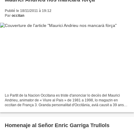
Publié le 18/11/2011 à 19:12
Par
occitan
Lo Partit de la Nacion Occitana es triste d'anonciar lo decès del Maurici
Andrieu, animator de « Viure al Pais » de 1981 a 1998, lo magazin en
occitan de França 3. Granda personalitat d'Occitània, aviá causit a 39 ans
d’abandonar la medecina per far de...
Homenaje al Señor Enric Garriga Trullols