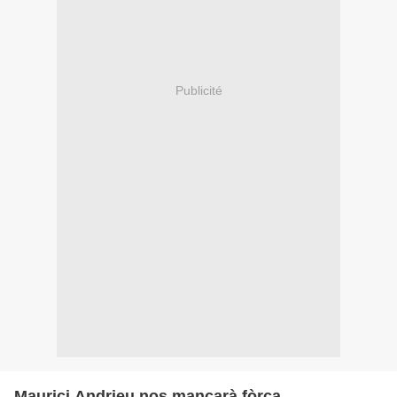
Publicité
Maurici Andrieu nos mancarà fòrça