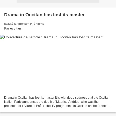
Drama in Occitan has lost its master
Publié le 18/11/2011 à 18:37
Par
occitan
Drama in Occitan has lost its master It is with deep sadness that the Occitan
Nation Party announces the death of Maurice Andrieu, who was the
presenter of « Viure al País », the TV programme in Occitan on the French
3rd channel, from 1981 to 1998. A...