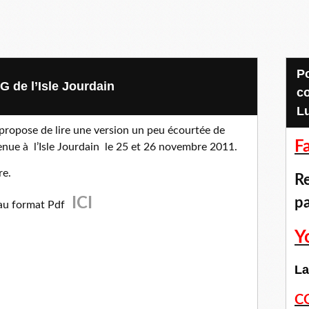
Pour accéder aux
G de l’Isle Jourdain
c
L
 propose de lire une version un peu écourtée de
F
tenue à
l’Isle Jourdain le 25 et 26 novembre 2011.
re.
Re
ICI
p
 au format Pdf
Y
La
C