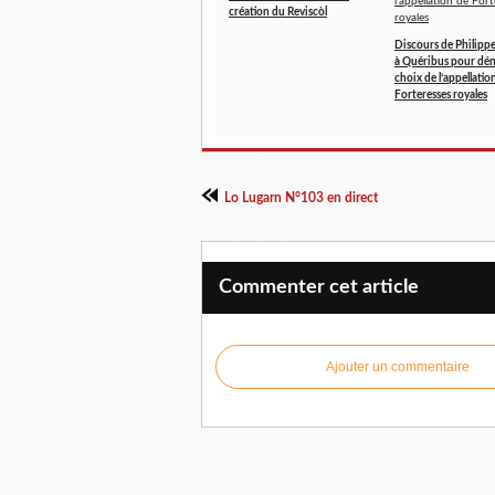
création du Reviscòl
Discours de Phili
à Quéribus pour dén
choix de l’appellatio
Forteresses royales
Lo Lugarn N°103 en direct
Commenter cet article
Ajouter un commentaire