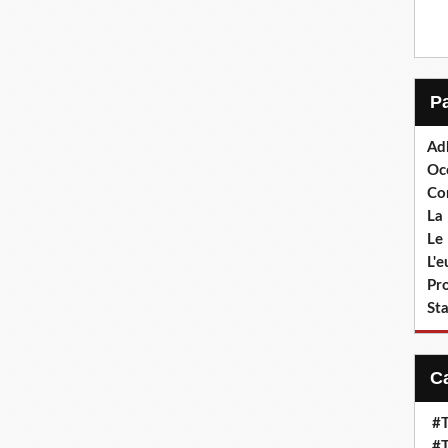
Ad
Oc
Co
La 
Le 
L'
Pr
Sta
#T
#T