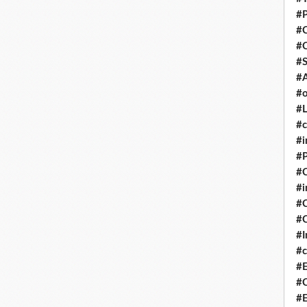
#P
#
#
#S
#A
#o
#L
#c
#i
#P
#C
#
#C
#C
#I
#c
#E
#C
#E