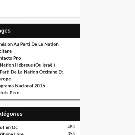
Pages
hésion Au Parti De La Nation
citane
ntacts Pno
Nation Hébreue (Ou Israël)
Parti De La Nation Occitane Et
europe
ograma Nacional 2016
tuts P.n.o
Catégories
483
ot en Oc
353
ribune libre