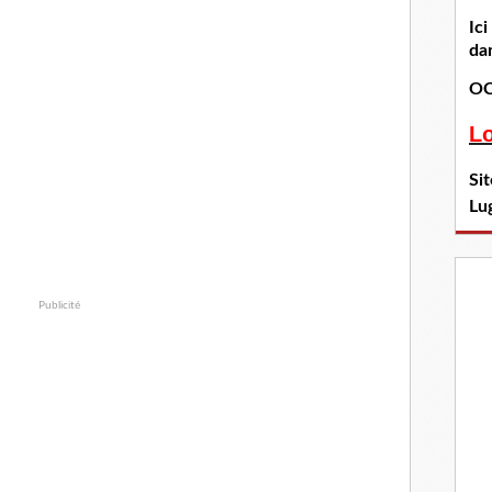
Ic
dan
OC
L
Si
Lu
Publicité