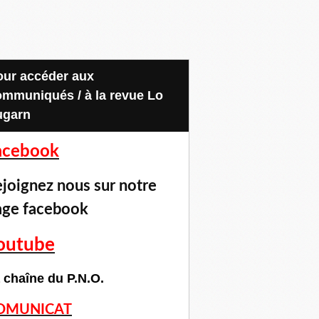
ommuniqués / à la revue Lo
ugarn
acebook
joignez nous sur notre
age facebook
outube
 chaîne du P.N.O.
OMUNICAT