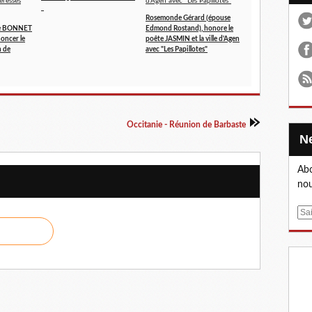
Rosemonde Gérard (épouse
ppe BONNET
Edmond Rostand), honore le
oncer le
poête JASMIN et la ville d'Agen
n de
avec "Les Papillotes"
Occitanie - Réunion de Barbaste
Abo
nou
E
m
a
i
l