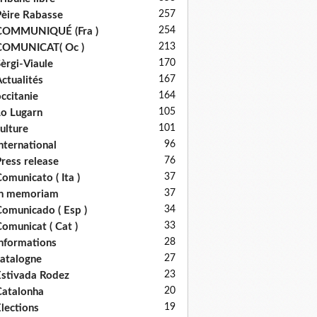
257
èire Rabasse
254
COMMUNIQUÉ (Fra )
213
COMUNICAT( Oc )
170
èrgi-Viaule
167
ctualités
164
ccitanie
105
o Lugarn
101
ulture
96
nternational
76
ress release
37
omunicato ( Ita )
37
in memoriam
34
omunicado ( Esp )
33
omunicat ( Cat )
28
nformations
27
atalogne
23
stivada Rodez
20
atalonha
19
lections