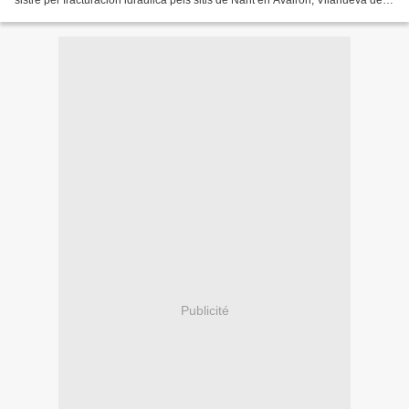
sistre per fracturacion idraulica pels sitis de Nant en Avairon, Vilanuèva de
Berc en Ardècha...
Publicité