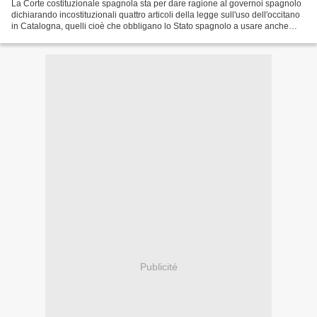
La Corte costituzionale spagnola sta per dare ragione al governoi spagnolo
dichiarando incostituzionali quattro articoli della legge sull'uso dell'occitano
in Catalogna, quelli cioè che obbligano lo Stato spagnolo a usare anche
l'occitano in Val d'Aran....
Publicité