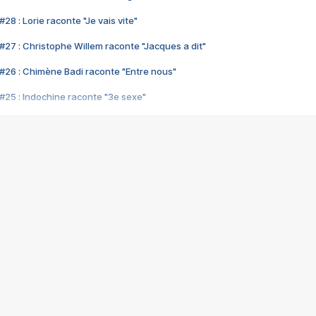
28 : Lorie raconte "Je vais vite"
#27 : Christophe Willem raconte "Jacques a dit"
#26 : Chimène Badi raconte "Entre nous"
#25 : Indochine raconte "3e sexe"
#24 : Zaho raconte "C'est chelou"
#23 : Patrick Bruel raconte "Au café des délices"
#22 : Kyo raconte "Le chemin"
#21 : Nolwenn Leroy raconte "Cassé"
#20 : Patrick Hernandez raconte "Born to be alive"
#19 : Lorie raconte "Près de moi"
#18 : Michael Jones raconte "A nos actes manqués" (avec Jean-Jacque
#17 : Khaled raconte "Aïcha"