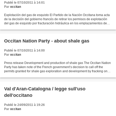
Publié le 07/10/2011 à 14:01
Par
occitan
Explotación del gas de esquisto El Partido de la Nación Occitana toma acta
de la decisión del gobierno francés de retirar los permisos de explotación
del gas de esquisto por fracturación hidráulica en los emplazamientos de
Nant en Aveyron, Vilanuèva de...
Occitan Nation Party - about shale gas
Publié le 07/10/2011 à 14:00
Par
occitan
Press release Development and production of shale gas The Occitan Nation
Party has taken note of the French government’s decision to call off the
permits granted for shale gas exploration and development by fracking on
the sites of Nant in Aveyron, Villeneuve...
Val d'Aran-Catalogna / legge sull'uso
dell'occitano
Publié le 24/09/2011 à 19:26
Par
occitan