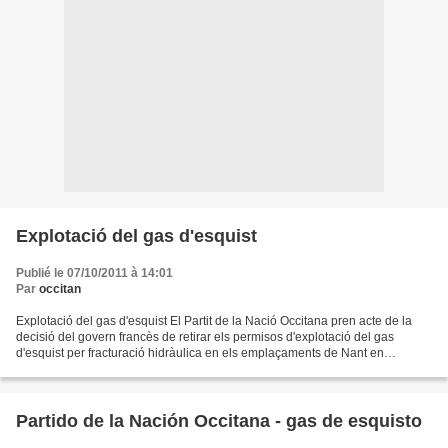
Explotació del gas d'esquist
Publié le 07/10/2011 à 14:01
Par
occitan
Explotació del gas d'esquist El Partit de la Nació Occitana pren acte de la
decisió del govern francès de retirar els permisos d'explotació del gas
d'esquist per fracturació hidràulica en els emplaçaments de Nant en
Aveyron, Vilanova de Berg en Ardèche...
Partido de la Nación Occitana - gas de esquisto