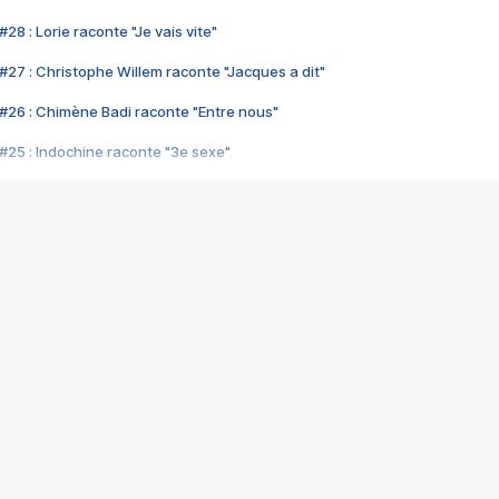
28 : Lorie raconte "Je vais vite"
#27 : Christophe Willem raconte "Jacques a dit"
#26 : Chimène Badi raconte "Entre nous"
#25 : Indochine raconte "3e sexe"
#24 : Zaho raconte "C'est chelou"
#23 : Patrick Bruel raconte "Au café des délices"
#22 : Kyo raconte "Le chemin"
#21 : Nolwenn Leroy raconte "Cassé"
#20 : Patrick Hernandez raconte "Born to be alive"
#19 : Lorie raconte "Près de moi"
#18 : Michael Jones raconte "A nos actes manqués" (avec Jean-Jacque
#17 : Khaled raconte "Aïcha"