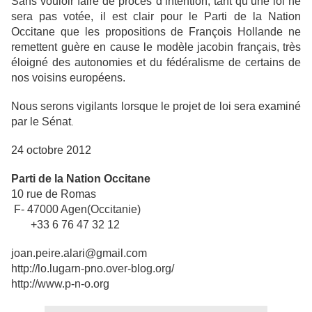
Sans vouloir faire de procès d’intention, tant qu’une loi ne
sera pas votée, il est clair pour le Parti de la Nation
Occitane que les propositions de François Hollande ne
remettent guère en cause le modèle jacobin français, très
éloigné des autonomies et du fédéralisme de certains de
nos voisins européens.
Nous serons vigilants lorsque le projet de loi sera examiné
par le Sénat
.
24 octobre 2012
Parti de la Nation Occitane
10 rue de Romas
F- 47000 Agen(Occitanie)
+33 6 76 47 32 12
joan.peire.alari@gmail.com
http://lo.lugarn-pno.over-blog.org/
http://www.p-n-o.org