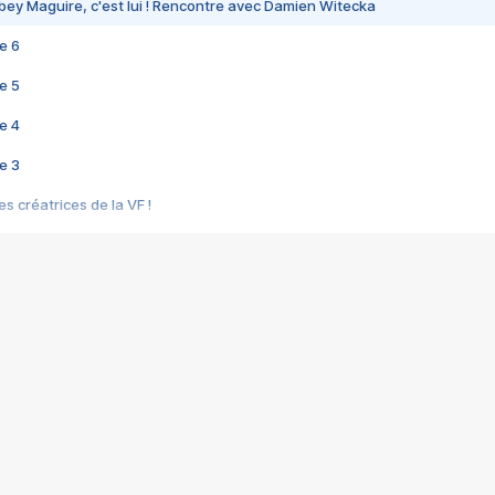
bey Maguire, c'est lui ! Rencontre avec Damien Witecka
e 6
e 5
e 4
e 3
s créatrices de la VF !
e 2
e 1
e Mektoub My Love arrive enfin ! Rencontre avec Shaïn Boumedine et Sal
i : après Toni en famille
elle réalise le bouleversant Dites lui que je l'aime
ais ! Rencontre autour de Vie privée de Rebecca Zlotowski
 de Marguerite, Grave... Rencontre avec Ella Rumpf