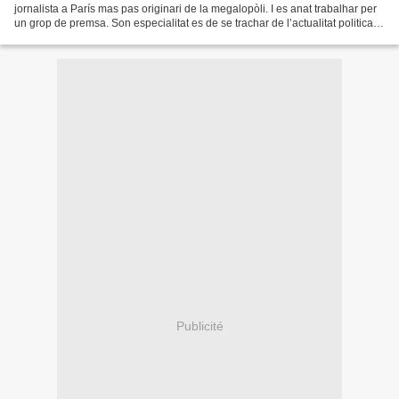
jornalista a París mas pas originari de la megalopòli. I es anat trabalhar per
un grop de premsa. Son especialitat es de se trachar de l’actualitat politica,
economica e de l’anar...
Publicité