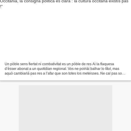
Un pòble sens fiertat ni combativitat es un pòble de res Ai la flaquesa
d’èsser abonat a un quotidian regional. Vos ne poiriái balhar lo títol, mas
aquò cambiariá pas res a l’afar que son totes los meteisses. Ne cal pas sortir
un per ne metre un autre....