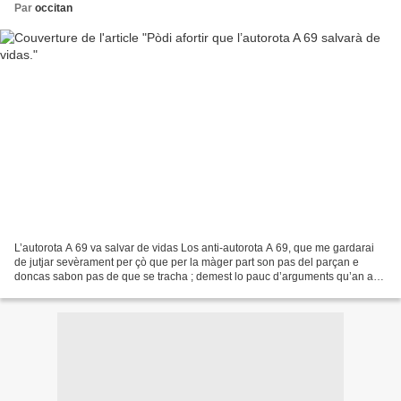
Par
occitan
L’autorota A 69 va salvar de vidas Los anti-autorota A 69, que me gardarai
de jutjar sevèrament per çò que per la màger part son pas del parçan e
doncas sabon pas de que se tracha ; demest lo pauc d’arguments qu’an an
posita, evòcan lo fach que ganhar...