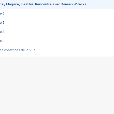
bey Maguire, c'est lui ! Rencontre avec Damien Witecka
e 6
e 5
e 4
e 3
s créatrices de la VF !
e 2
e 1
e Mektoub My Love arrive enfin ! Rencontre avec Shaïn Boumedine et Sal
i : après Toni en famille
elle réalise le bouleversant Dites lui que je l'aime
ais ! Rencontre autour de Vie privée de Rebecca Zlotowski