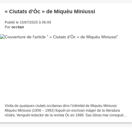
« Ciutats d’Òc » de Miquèu Miniussi
Publié le 15/07/2025 à 06:00
Par
occitan
Visita de qualques ciutats occitanas dins l’intimitat de Miquèu Miniussi
Miquèu Miniussi (1956 – 1992) foguèt un escrivan màger de la literatura
nòstra. Venguèt redactor de la revista Òc en 1986. Sas òbras mai conegudas
son « Jiròni » publicat en 1988...