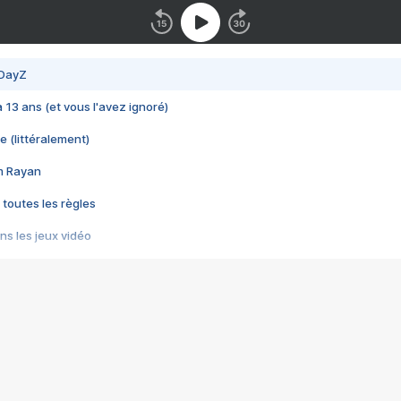
 DayZ
 a 13 ans (et vous l'avez ignoré)
e (littéralement)
im Rayan
 toutes les règles
s les jeux vidéo
us choquant de Rockstar ? - Le scandale BULLY
e plus moche de Steam
du RÊVE tourne au CAUCHEMAR
pendant 8 heures
it… à tort