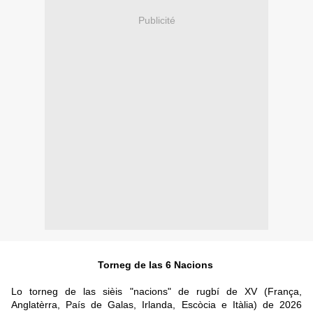
Publicité
Torneg de las 6 Nacions
Lo torneg de las sièis "nacions" de rugb
í
de XV (França,
Anglatèrra, País de Galas, Irlanda, Escòcia e Itàlia) de 2026