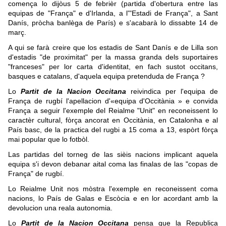
comença lo dijòus 5 de febrièr (partida d'obertura entre las
equipas de "França" e d'Irlanda, a l'"Estadi de França", a Sant
Danís, pròcha banlèga de París) e s'acabarà lo dissabte 14 de
març.
A qui se farà creire que los estadis de Sant Danís e de Lilla son
d'estadis "de proximitat" per la massa granda dels suportaires
"franceses" per lor carta d'identitat, en fach sustot occitans,
basques e catalans, d'aquela equipa pretenduda de França ?
Lo
Partit de la Nacion Occitana
reivindica per l'equipa de
França de rugb
í
l'apellacion d'«equipa d'Occitània » e convida
França a seguir l'exemple del Reialme "Unit" en reconeissent lo
caractèr cultural, fòrça ancorat en Occitània, en Catalonha e al
País basc, de la practica del rugbi a 15 coma a 13, espòrt fòrça
mai popular que lo fotbòl.
Las partidas del torneg de las sièis nacions implicant aquela
equipa s'i devon debanar aital coma las finalas de las "copas de
França" de rugb
í
.
Lo Reialme Unit nos mòstra l'exemple en reconeissent coma
nacions, lo País de Galas e Escòcia e en lor acordant amb la
devolucion una reala autonomia.
Lo
Partit de la Nacion Occitana
pensa que la Republica