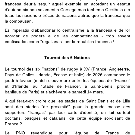
francesa deuriá seguir aquel exemple en acordant un estatut
d'autonomia non solament a Corsega mas tanben a Occitània e a
totas las nacions o tròces de nacions autras que la francesa que
la compausan.
Es imperatiu d'abandonar lo centralisme a la francesa e de lor
acordar de poders e de las competéncias - tròp sovent
confiscadas coma "regalianas" per la republica francesa !
Tournoi des 6 Nations
Le tournoi des six "nations" de rugby à XV (France, Angleterre,
Pays de Galles, Irlande,
É
cosse et Italie) de 2026 commence le
jeudi 5 février (match d'ouverture entre les équipes de "France"
et d'Irlande, au "Stade de France", à Saint-Denis, proche
banlieue de Paris) et s’achèvera le samedi 14 mars.
À
qui fera-t-on croire que les stades de Saint Denis et de Lille
sont des stades "de proximité" pour la grande masse des
supporters "français" par leur carte d’identité, en fait surtout
occitans, basques et catalans, de cette équipe soi-disant de
France ?
Le PNO revendique pour l’équipe de France de