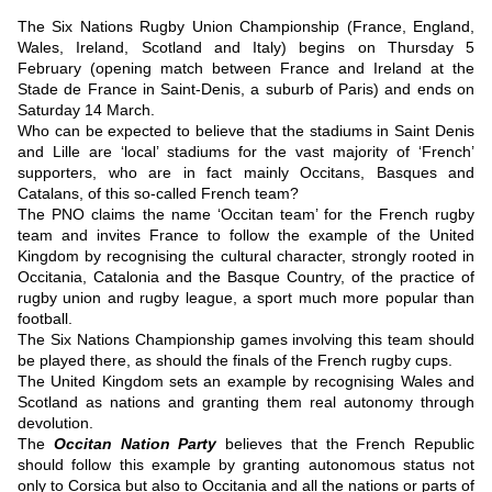
The Six Nations Rugby Union Championship (France, England,
Wales, Ireland, Scotland and Italy) begins on Thursday 5
February (opening match between France and Ireland at the
Stade de France in Saint-Denis, a suburb of Paris) and ends on
Saturday 14 March.
Who can be expected to believe that the stadiums in Saint Denis
and Lille are ‘local’ stadiums for the vast majority of ‘French’
supporters, who are in fact mainly Occitans, Basques and
Catalans, of this so-called French team?
The PNO claims the name ‘Occitan team’ for the French rugby
team and invites France to follow the example of the United
Kingdom by recognising the cultural character, strongly rooted in
Occitania, Catalonia and the Basque Country, of the practice of
rugby union and rugby league, a sport much more popular than
football.
The Six Nations Championship games involving this team should
be played there, as should the finals of the French rugby cups.
The United Kingdom sets an example by recognising Wales and
Scotland as nations and granting them real autonomy through
devolution.
The
Occitan Nation Party
believes that the French Republic
should follow this example by granting autonomous status not
only to Corsica but also to Occitania and all the nations or parts of