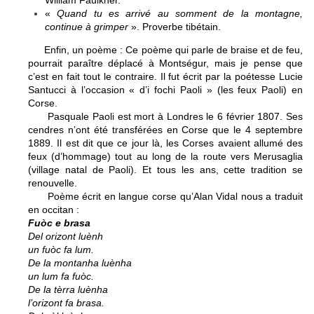
William Faulkner.
«
Quand tu es arrivé au somment de la montagne,
continue à grimper
». Proverbe tibétain.
Enfin, un poème : Ce poème qui parle de braise et de feu,
pourrait paraître déplacé à Montségur, mais je pense que
c’est en fait tout le contraire. Il fut écrit par la poétesse Lucie
Santucci à l’occasion « d’i fochi Paoli » (les feux Paoli) en
Corse.
Pasquale Paoli est mort à Londres le 6 février 1807. Ses
cendres n’ont été transférées en Corse que le 4 septembre
1889. Il est dit que ce jour là, les Corses avaient allumé des
feux (d’hommage) tout au long de la route vers Merusaglia
(village natal de Paoli). Et tous les ans, cette tradition se
renouvelle.
Poème écrit en langue corse qu’Alan Vidal nous a traduit
en occitan :
Fuòc e brasa
Del orizont luènh
un fuòc fa lum.
De la montanha luènha
un lum fa fuòc.
De la tèrra luènha
l’orizont fa brasa.