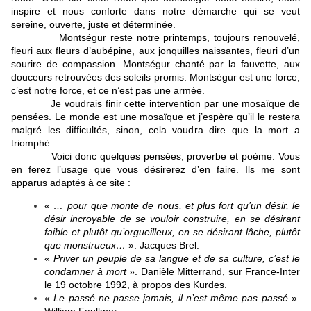
inspire et nous conforte dans notre démarche qui se veut
sereine, ouverte, juste et déterminée.
Montségur reste notre printemps, toujours renouvelé,
fleuri aux fleurs d’aubépine, aux jonquilles naissantes, fleuri d’un
sourire de compassion. Montségur chanté par la fauvette, aux
douceurs retrouvées des soleils promis. Montségur est une force,
c’est notre force, et ce n’est pas une armée.
Je voudrais finir cette intervention par une mosaïque de
pensées. Le monde est une mosaïque et j’espère qu’il le restera
malgré les difficultés, sinon, cela voudra dire que la mort a
triomphé.
Voici donc quelques pensées, proverbe et poème. Vous
en ferez l’usage que vous désirerez d’en faire. Ils me sont
apparus adaptés à ce site :
«
… pour que monte de nous, et plus fort qu’un désir, le
désir incroyable de se vouloir construire, en se désirant
faible et plutôt qu’orgueilleux, en se désirant lâche, plutôt
que monstrueux…
». Jacques Brel.
«
Priver un peuple de sa langue et de sa culture, c’est le
condamner à mort
». Danièle Mitterrand, sur France-Inter
le 19 octobre 1992, à propos des Kurdes.
«
Le passé ne passe jamais, il n’est même pas passé
».