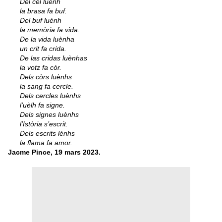
Del cèl luènh
la brasa fa buf.
Del buf luènh
la memòria fa vida.
De la vida luènha
un crit fa crida.
De las cridas luènhas
la votz fa còr.
Dels còrs luènhs
la sang fa cercle.
Dels cercles luènhs
l’uèlh fa signe.
Dels signes luènhs
l’Istòria s’escrit.
Dels escrits lènhs
la flama fa amor.
Jacme Pince, 19 mars 2023.