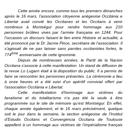
Cette année encore, comme tous les premiers dimanches
après le 16 mars, l’association citoyenne ariégeoise Occitània e
Libertat avait convié les Occitanes et les Occitans à venir
nombreux à Montségur pour rendre hommage aux 210
personnes brûlées vives par l’armée française en 1244. Pour
l’occasion un discours faisant le lien entre Histoire et actualité, a
été prononcé par le Dr Jacme Pince, secrétaire de l’association. Il
s’agissait de ne pas laisser sans paroles occitanistes fortes, le
ème
774
anniversaire de cette ignominie.
Depuis de nombreuses années, le Partit de la Nacion
Occitana s’associe à cette manifestation. Un stand de diffusion de
la revue Lo Lugarn était à la disposition du public. Il a permis de
faire se rencontrer les personnes présentes. La cérémonie a lieu
à onze heures et a été suivi d’un apéritif convivial offert par
l’association Occitània e Libertat.
Cette manifestation d’hommage aux victimes du
fanatisme et du totalitarisme n’a pas été la seule à être
programmée sur le site de mémoire qu’est Montségur. En effet,
chaque année également, et le 16 mars précisément, quelque
soit le jour dans la semaine, la section ariégeoise de l’Institut
d’Estudis Occitans et Convergéncia Occitana de Toulouse
appellent à un hommage aux victimes de l’impérialisme français