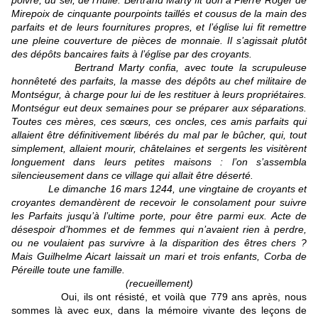
poivre, du sel, de l’huile. Bertrand Marty fit don à Pierre Roger de
Mirepoix de cinquante pourpoints taillés et cousus de la main des
parfaits et de leurs fournitures propres, et l’église lui fit remettre
une pleine couverture de pièces de monnaie. Il s’agissait plutôt
des dépôts bancaires faits à l’église par des croyants.
Bertrand Marty confia, avec toute la scrupuleuse
honnêteté des parfaits, la masse des dépôts au chef militaire de
Montségur, à charge pour lui de les restituer à leurs propriétaires.
Montségur eut deux semaines pour se préparer aux séparations.
Toutes ces mères, ces sœurs, ces oncles, ces amis parfaits qui
allaient être définitivement libérés du mal par le bûcher, qui, tout
simplement, allaient mourir, châtelaines et sergents les visitèrent
longuement dans leurs petites maisons : l’on s’assembla
silencieusement dans ce village qui allait être déserté.
Le dimanche 16 mars 1244, une vingtaine de croyants et
croyantes demandèrent de recevoir le consolament pour suivre
les Parfaits jusqu’à l’ultime porte, pour être parmi eux. Acte de
désespoir d’hommes et de femmes qui n’avaient rien à perdre,
ou ne voulaient pas survivre à la disparition des êtres chers ?
Mais Guilhelme Aicart laissait un mari et trois enfants, Corba de
Péreille toute une famille.
(recueillement)
Oui, ils ont résisté, et voilà que 779 ans après, nous
sommes là avec eux, dans la mémoire vivante des leçons de