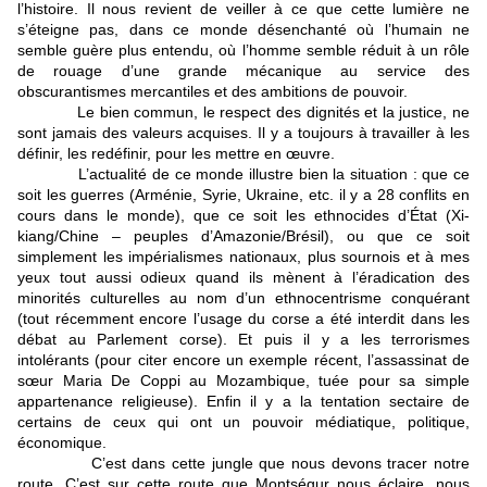
l’histoire. Il nous revient de veiller à ce que cette lumière ne
s’éteigne pas, dans ce monde désenchanté où l’humain ne
semble guère plus entendu, où l’homme semble réduit à un rôle
de rouage d’une grande mécanique au service des
obscurantismes mercantiles et des ambitions de pouvoir.
Le bien commun, le respect des dignités et la justice, ne
sont jamais des valeurs acquises. Il y a toujours à travailler à les
définir, les redéfinir, pour les mettre en œuvre.
L’actualité de ce monde illustre bien la situation : que ce
soit les guerres (Arménie, Syrie, Ukraine, etc. il y a 28 conflits en
cours dans le monde), que ce soit les ethnocides d’État (Xi-
kiang/Chine – peuples d’Amazonie/Brésil), ou que ce soit
simplement les impérialismes nationaux, plus sournois et à mes
yeux tout aussi odieux quand ils mènent à l’éradication des
minorités culturelles au nom d’un ethnocentrisme conquérant
(tout récemment encore l’usage du corse a été interdit dans les
débat au Parlement corse). Et puis il y a les terrorismes
intolérants (pour citer encore un exemple récent, l’assassinat de
sœur Maria De Coppi au Mozambique, tuée pour sa simple
appartenance religieuse). Enfin il y a la tentation sectaire de
certains de ceux qui ont un pouvoir médiatique, politique,
économique.
C’est dans cette jungle que nous devons tracer notre
route. C’est sur cette route que Montségur nous éclaire, nous