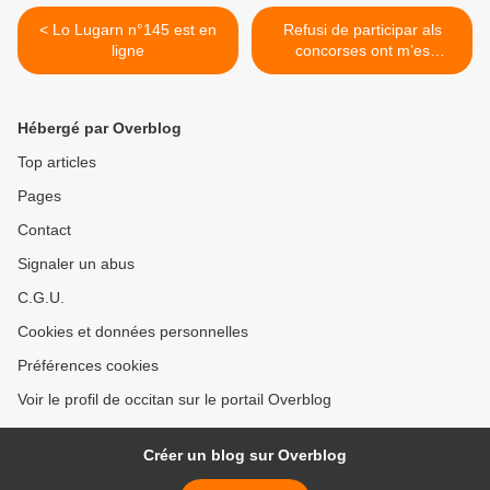
< Lo Lugarn n°145 est en
Refusi de participar als
ligne
concorses ont m’es
demandat una traduccion
en francés >
Hébergé par Overblog
Top articles
Pages
Contact
Signaler un abus
C.G.U.
Cookies et données personnelles
Préférences cookies
Voir le profil de occitan sur le portail Overblog
Créer un blog sur Overblog