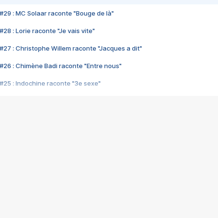
#29 : MC Solaar raconte "Bouge de là"
28 : Lorie raconte "Je vais vite"
#27 : Christophe Willem raconte "Jacques a dit"
#26 : Chimène Badi raconte "Entre nous"
#25 : Indochine raconte "3e sexe"
#24 : Zaho raconte "C'est chelou"
#23 : Patrick Bruel raconte "Au café des délices"
#22 : Kyo raconte "Le chemin"
#21 : Nolwenn Leroy raconte "Cassé"
#20 : Patrick Hernandez raconte "Born to be alive"
#19 : Lorie raconte "Près de moi"
#18 : Michael Jones raconte "A nos actes manqués" (avec Jean-Jacque