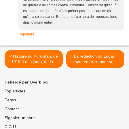
de guèrra e de crimes contra l'umanitat. Considerar qu'aquò
es sonque un "problèma" es préner pas la mesura de çò
qu'es a se passar en Euròpa e qu'a e aurà de repercussions
dins lo mond entièr.
Répondre
< Histoire du Kurdistan, de
La rédaction du Lugarn
1919 à nos jours, de Luc
vous remercie pour votre
Pauwels
fidélité et vous souhaite joie
et sérénité >
Hébergé par Overblog
Top articles
Pages
Contact
Signaler un abus
C.G.U.