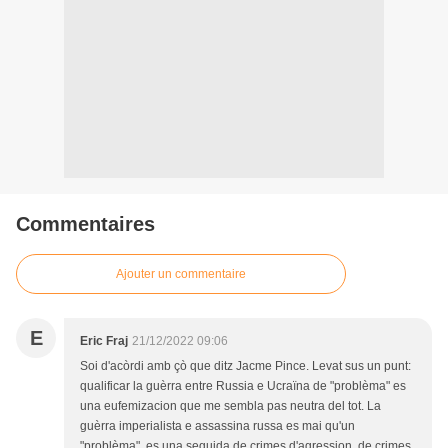
Commentaires
Ajouter un commentaire
E
Eric Fraj
21/12/2022 09:06
Soi d'acòrdi amb çò que ditz Jacme Pince. Levat sus un punt:
qualificar la guèrra entre Russia e Ucraïna de "problèma" es
una eufemizacion que me sembla pas neutra del tot. La
guèrra imperialista e assassina russa es mai qu'un
"problèma", es una seguida de crimes d'agression, de crimes