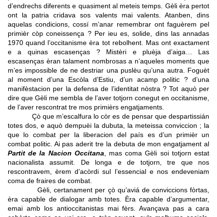
d’endrechs diferents e quasiment al meteis temps. Gèli èra pertot
ont la patria cridava sos valents mai valents. Atanben, dins
aquelas condicions, cossí m’anar remembrar ont faguèrem pel
primièr còp coneissença ? Per ieu es, solide, dins las annadas
1970 quand l’occitanisme èra tot rebolhent. Mas ont exactament
e a quinas escasenças ? Mistèri e pluèja d’aiga… Las
escasenças èran talament nombrosas a n’aqueles moments que
m’es impossible de ne destriar una puslèu qu’una autra. Foguèt
al moment d’una Escòla d’Estiu, d’un acamp politic ? d’una
manifèstacion per la defensa de l’identitat nòstra ? Tot aquò per
dire que Gèli me sembla de l’aver totjorn conegut en occitanisme,
de l’aver rescontrat tre mos primièrs engatjaments.
Çò que m’escalfura lo còr es de pensar que despartissián
totes dos, e aquò dempuèi la dubuta, la meteissa conviccion ; la
que lo combat per la liberacion del país es d’un primièr un
combat politic. Ai pas aderit tre la debuta de mon engatjament al
Partit de la Nacion Occitana
, mas coma Gèli soi totjorn estat
nacionalista assumit. De longa e de totjorn, tre que nos
rescontravem, èrem d’acòrdi sul l’essencial e nos endeveniam
coma de fraires de combat.
Gèli, certanament per çò qu’aviá de conviccions fòrtas,
èra capable de dialogar amb totes. Èra capable d’argumentar,
emai amb los antioccitanistas mai fèrs. Avançava pas a cara