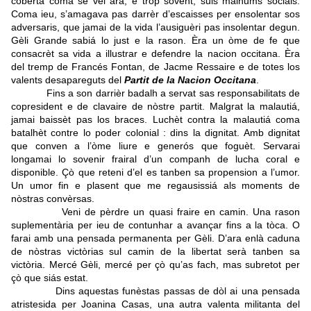
cobèrta coma se vei ara, e tròp sovent, suls malhums socials.
Coma ieu, s’amagava pas darrèr d’escaisses per ensolentar sos
adversaris, que jamai de la vida l’ausiguèri pas insolentar degun.
Gèli Grande sabiá lo just e la rason. Èra un òme de fe que
consacrèt sa vida a illustrar e defendre la nacion occitana. Èra
del tremp de Francés Fontan, de Jacme Ressaire e de totes los
valents desapareguts del
Partit de la Nacion Occitana
.
Fins a son darrièr badalh a servat sas responsabilitats de
copresident e de clavaire de nòstre partit. Malgrat la malautiá,
jamai baissèt pas los braces. Luchèt contra la malautiá coma
batalhèt contre lo poder colonial : dins la dignitat. Amb dignitat
que conven a l’òme liure e generós que foguèt. Servarai
longamai lo sovenir frairal d’un companh de lucha coral e
disponible. Çò que reteni d’el es tanben sa propension a l’umor.
Un umor fin e plasent que me regausissiá als moments de
nòstras convèrsas.
Veni de pèrdre un quasi fraire en camin. Una rason
suplementària per ieu de contunhar a avançar fins a la tòca. O
farai amb una pensada permanenta per Gèli. D’ara enlà caduna
de nòstras victòrias sul camin de la libertat serà tanben sa
victòria. Mercé Gèli, mercé per çò qu’as fach, mas subretot per
çò que siás estat.
Dins aquestas funèstas passas de dòl ai una pensada
atristesida per Joanina Casas, una autra valenta militanta del