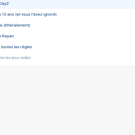
 DayZ
 a 13 ans (et vous l'avez ignoré)
e (littéralement)
im Rayan
 toutes les règles
s les jeux vidéo
us choquant de Rockstar ? - Le scandale BULLY
e plus moche de Steam
du RÊVE tourne au CAUCHEMAR
pendant 8 heures
it… à tort
umiliés par un jeu vidéo
ire - Final Fantasy 8