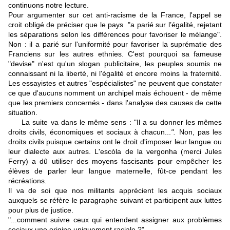
continuons notre lecture.
Pour argumenter sur cet anti-racisme de la France, l'appel se
croit obligé de préciser que le pays "a parié sur l’égalité, rejetant
les séparations selon les différences pour favoriser le mélange".
Non : il a parié sur l'uniformité pour favoriser la suprématie des
Franciens sur les autres ethnies. C'est pourquoi sa fameuse
"devise" n'est qu'un slogan publicitaire, les peuples soumis ne
connaissant ni la liberté, ni l'égalité et encore moins la fraternité.
Les essayistes et autres "espécialistes" ne peuvent que constater
ce que d'aucuns nomment un archipel mais échouent - de même
que les premiers concernés - dans l'analyse des causes de cette
situation.
La suite va dans le même sens : "Il a su donner les mêmes
droits civils, économiques et sociaux à chacun...
".
Non, pas les
droits civils puisque certains ont le droit d'imposer leur langue ou
leur dialecte aux autres. L'escòla de la vergonha (merci Jules
Ferry) a dû utiliser des moyens fascisants pour empêcher les
élèves de parler leur langue maternelle, fût-ce pendant les
récréations.
Il va de soi que nos militants apprécient les acquis sociaux
auxquels se réfère le paragraphe suivant et participent aux luttes
pour plus de justice.
"...comment suivre ceux qui entendent assigner aux problèmes
sociaux une origine uniquement raciale ?".