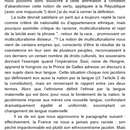
nous pouvons donc souscrire à cette affirmation à condition
d'abandonner cette notion de vertu, appliquée à la République
(avec une majuscule !) dont j'ai du mal à cerner la définition.
La suite devrait satisfaire un parti qui a toujours rejeté la race
comme critère de nationalité ou d'appartenance ethnique, mais
pourquoi assimiler critique du racisme, multiculturalisme et rejet
de la laïcité avec la phrase "...retour de la race... promouvant un
multiculturalisme diviseur..."? La notion de
multiculturalisme
nous
vient de certains empires qui, conscients d'être le résultat de la
coexistence en leur sein de plusieurs peuples, reconnaissent à
ces derniers un certain nombre de droits culturels, les souverains
donnant l'exemple quand l'impératrice Sissi, reine de Hongrie,
apprend le hongrois ou le Prince de Galles adresse un discours à
ses sujets dans leur langue. Cette situation choque nos jacobins
qui définissent eux aussi la nation par la langue (cf. l'article 2 de
la constitution), mais en renversant le rapport entre ces deux
termes. Alors que l'ethnisme définit l'ethnie par la langue
maternelle qui est donc pour nous le fondement de la nation, le
jacobinisme impose aux mères une nouvelle langue, confondant
dramatiquement
égalité
et
uniformité,
escomptant un
changement de
langue maternelle
.
Il va de soi que nous approuvons le paragraphe suivant :
effectivement, la France ne nous a jamais paru raciste ; son
péché impardonnable est plutôt son ethnocentrisme jacobin. Mais