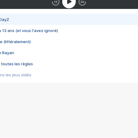
 DayZ
 a 13 ans (et vous l'avez ignoré)
e (littéralement)
im Rayan
 toutes les règles
s les jeux vidéo
us choquant de Rockstar ? - Le scandale BULLY
e plus moche de Steam
du RÊVE tourne au CAUCHEMAR
pendant 8 heures
it… à tort