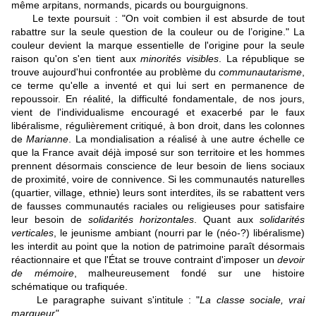
même arpitans, normands, picards ou bourguignons.
Le texte poursuit : "On voit combien il est absurde de tout
rabattre sur la seule question de la couleur ou de l’origine." La
couleur devient la marque essentielle de l'origine pour la seule
raison qu'on s'en tient aux
minorités visibles
. La république se
trouve aujourd'hui confrontée au problème du
communautarisme
,
ce terme qu'elle a inventé et qui lui sert en permanence de
repoussoir. En réalité, la difficulté fondamentale, de nos jours,
vient de l'individualisme encouragé et exacerbé par le faux
libéralisme, régulièrement critiqué, à bon droit, dans les colonnes
de
Marianne
. La mondialisation a réalisé à une autre échelle ce
que la France avait déjà imposé sur son territoire et les hommes
prennent désormais conscience de leur besoin de liens sociaux
de proximité, voire de connivence. Si les communautés naturelles
(quartier, village, ethnie) leurs sont interdites, ils se rabattent vers
de fausses communautés raciales ou religieuses pour satisfaire
leur besoin de
solidarités horizontales
. Quant aux
solidarités
verticales
, le jeunisme ambiant (nourri par le (néo-?) libéralisme)
les interdit au point que la notion de patrimoine paraît désormais
réactionnaire et que l'État se trouve contraint d'imposer un
devoir
de mémoire
, malheureusement fondé sur une histoire
schématique ou trafiquée.
Le paragraphe suivant s'intitule : "
La classe sociale, vrai
marqueur".