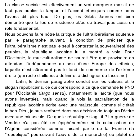
La classe sociale est effectivement un vrai marqueur mais il ne
faut pas oublier la langue et l'accent ethniques comme nous
l'avons dit plus haut. De plus, les Gilets Jaunes ont bien
démontré que le lieu de résidence et/ou de travail joue aussi un
rôle fondamental.
Nous pouvons faire nôtre la critique de l'ultralibéralisme soutenue
par le paragraphe suivant, à condition de préciser que
l'ultralibéralisme n'est pas le seul à contester la souveraineté des
peuples, la république jacobine lui a montré la voie. Pour
l'Occitanie, le multiculturalisme ne saurait être que provisoire en
attendant l'indépendance au sein d'une Europe des ethnies,
laquelle n'est sûrement pas le fond de commerce de l'extrême
droite (qui reste d'ailleurs à définir et à distinguer du fascisme).
Enfin, le dernier paragraphe conclut sur les valeurs et le
slogan républicains, ce qui correspond à ce que demande le PNO
pour l'Occitanie (
largo sensu
), notamment la laïcité (que nous
avons inventée), mais quand je vois la sacralisation de la
république jacobine écrite avec une majuscule, comme si c'était
le bon Dieu, je suis renforcé dans ma décision de toujours l'écrire
avec une minuscule. De quelle république s'agit-il ? La guerre de
Vendée n'a pas été un épiphénomène ni la colonisation de
l'Algérie considérée comme faisant partie de la France (la
"république" poursuivant l'œuvre de la monarchie) ou plutôt de