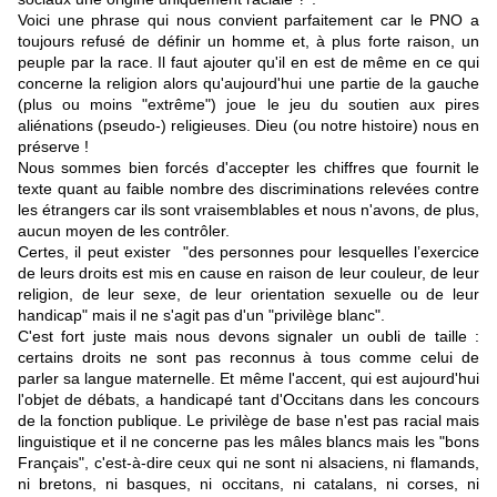
Voici une phrase qui nous convient parfaitement car le PNO a
toujours refusé de définir un homme et, à plus forte raison, un
peuple par la race. Il faut ajouter qu'il en est de même en ce qui
concerne la religion alors qu'aujourd'hui une partie de la gauche
(plus ou moins "extrême") joue le jeu du soutien aux pires
aliénations (pseudo-) religieuses. Dieu (ou notre histoire) nous en
préserve !
Nous sommes bien forcés d'accepter les chiffres que fournit le
texte quant au faible nombre des discriminations relevées contre
les étrangers car ils sont vraisemblables et nous n'avons, de plus,
aucun moyen de les contrôler.
Certes, il peut exister "des personnes pour lesquelles l’exercice
de leurs droits est mis en cause en raison de leur couleur, de leur
religion, de leur sexe, de leur orientation sexuelle ou de leur
handicap" mais il ne s'agit pas d'un "privilège blanc".
C'est fort juste mais nous devons signaler un oubli de taille :
certains droits ne sont pas reconnus à tous comme celui de
parler sa langue maternelle. Et même l'accent, qui est aujourd'hui
l'objet de débats, a handicapé tant d'Occitans dans les concours
de la fonction publique. Le privilège de base n'est pas racial mais
linguistique et il ne concerne pas les mâles blancs mais les "bons
Français", c'est-à-dire ceux qui ne sont ni alsaciens, ni flamands,
ni bretons, ni basques, ni occitans, ni catalans, ni corses, ni