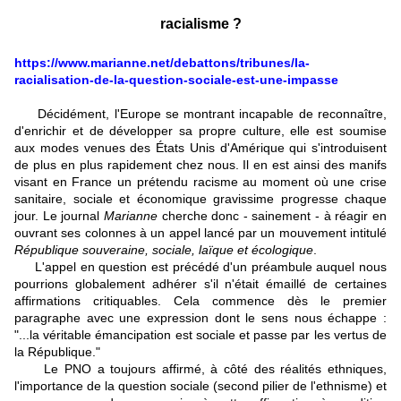
racialisme ?
https://www.marianne.net/debattons/tribunes/la-
racialisation-de-la-question-sociale-est-une-impasse
Décidément, l'Europe se montrant incapable de reconnaître,
d'enrichir et de développer sa propre culture, elle est soumise
aux modes venues des États Unis d'Amérique qui s'introduisent
de plus en plus rapidement chez nous. Il en est ainsi des manifs
visant en France un prétendu racisme au moment où une crise
sanitaire, sociale et économique gravissime progresse chaque
jour. Le journal
Marianne
cherche donc - sainement - à réagir en
ouvrant ses colonnes à un appel lancé par un mouvement intitulé
République souveraine, sociale, laïque et écologique
.
L'appel en question est précédé d'un préambule auquel nous
pourrions globalement adhérer s'il n'était émaillé de certaines
affirmations critiquables. Cela commence dès le premier
paragraphe avec une expression dont le sens nous échappe :
"...la véritable émancipation est sociale et passe par les vertus de
la République."
Le PNO a toujours affirmé, à côté des réalités ethniques,
l'importance de la question sociale (second pilier de l'ethnisme) et