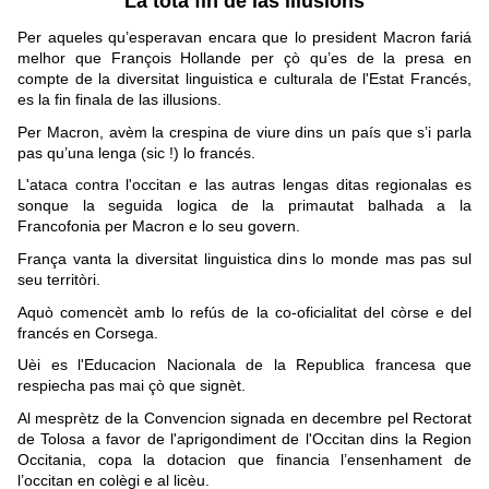
La tota fin de las illusions
Per aqueles qu’esperavan encara que lo president Macron fariá
melhor que François Hollande per çò qu’es de la presa en
compte de la diversitat linguistica e culturala de l'Estat Francés,
es la fin finala de las illusions.
Per Macron, avèm la crespina de viure dins un país que s’i parla
pas qu’una lenga (sic !) lo francés.
L'ataca contra l'occitan e las autras lengas ditas regionalas es
sonque la seguida logica de la primautat balhada a la
Francofonia per Macron e lo seu govern.
França vanta la diversitat linguistica dins lo monde mas pas sul
seu territòri.
Aquò comencèt amb lo refús de la co-oficialitat del còrse e del
francés en Corsega.
Uèi es l'Educacion Nacionala de la Republica francesa que
respiecha pas mai çò que signèt.
Al mesprètz de la Convencion signada en decembre pel Rectorat
de Tolosa a favor de l'aprigondiment de l'Occitan dins la Region
Occitania, copa la dotacion que financia l’ensenhament de
l’occitan en colègi e al licèu.