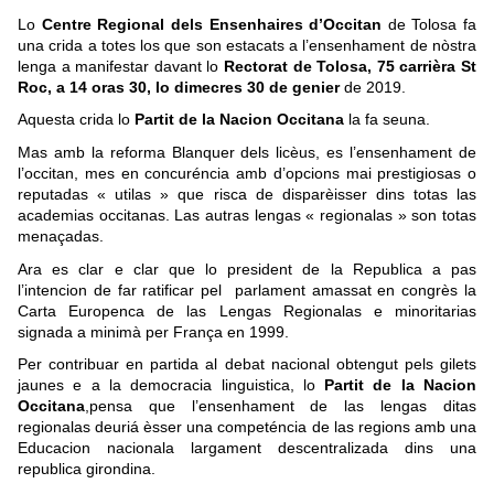
Lo
Centre Regional dels Ensenhaires d’Occitan
de Tolosa fa
una crida a totes los que son estacats a l’ensenhament de nòstra
lenga a manifestar davant lo
Rectorat de Tolosa, 75 carrièra St
Roc, a 14 oras 30, lo dimecres 30 de genier
de 2019.
Aquesta crida lo
Partit de la Nacion Occitana
la fa seuna.
Mas amb la reforma Blanquer dels licèus, es l’ensenhament de
l’occitan, mes en concuréncia amb d’opcions mai prestigiosas o
reputadas « utilas » que risca de disparèisser dins totas las
academias occitanas. Las autras lengas « regionalas » son totas
menaçadas.
Ara es clar e clar que lo president de la Republica a pas
l’intencion de far ratificar pel parlament amassat en congrès la
Carta Europenca de las Lengas Regionalas e minoritarias
signada a minimà per França en 1999.
Per contribuar en partida al debat nacional obtengut pels gilets
jaunes e a la democracia linguistica, lo
Partit de la Nacion
Occitana
,pensa que l’ensenhament de las lengas ditas
regionalas deuriá èsser una competéncia de las regions amb una
Educacion nacionala largament descentralizada dins una
republica girondina.