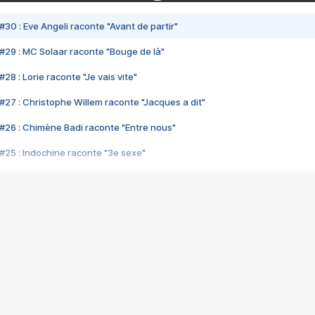
#30 : Eve Angeli raconte "Avant de partir"
#29 : MC Solaar raconte "Bouge de là"
28 : Lorie raconte "Je vais vite"
#27 : Christophe Willem raconte "Jacques a dit"
#26 : Chimène Badi raconte "Entre nous"
#25 : Indochine raconte "3e sexe"
#24 : Zaho raconte "C'est chelou"
#23 : Patrick Bruel raconte "Au café des délices"
#22 : Kyo raconte "Le chemin"
#21 : Nolwenn Leroy raconte "Cassé"
#20 : Patrick Hernandez raconte "Born to be alive"
#19 : Lorie raconte "Près de moi"