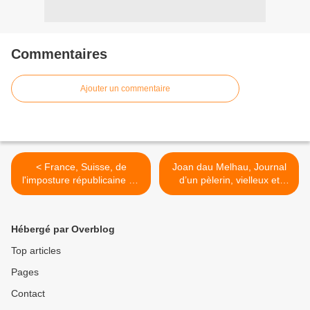
Commentaires
Ajouter un commentaire
< France, Suisse, de
Joan dau Melhau, Journal
l'imposture républicaine au
d’un pèlerin, vielleux et
pragmatisme démocratique
mendiant sur le chemin de
Compostelle >
Hébergé par Overblog
Top articles
Pages
Contact