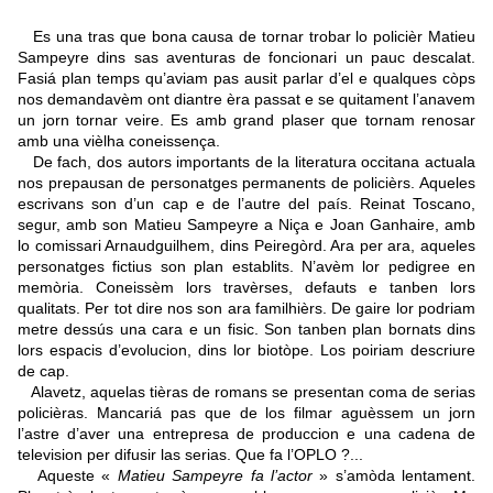
Es una tras que bona causa de tornar trobar lo policièr Matieu
Sampeyre dins sas aventuras de foncionari un pauc descalat.
Fasiá plan temps qu’aviam pas ausit parlar d’el e qualques còps
nos demandavèm ont diantre èra passat e se quitament l’anavem
un jorn tornar veire. Es amb grand plaser que tornam renosar
amb una vièlha coneissença.
De fach, dos autors importants de la literatura occitana actuala
nos prepausan de personatges permanents de policièrs. Aqueles
escrivans son d’un cap e de l’autre del país. Reinat Toscano,
segur, amb son Matieu Sampeyre a Niça e Joan Ganhaire, amb
lo comissari Arnaudguilhem, dins Peiregòrd. Ara per ara, aqueles
personatges fictius son plan establits. N’avèm lor pedigree en
memòria. Coneissèm lors travèrses, defauts e tanben lors
qualitats. Per tot dire nos son ara familhièrs. De gaire lor podriam
metre dessús una cara e un fisic. Son tanben plan bornats dins
lors espacis d’evolucion, dins lor biotòpe. Los poiriam descriure
de cap.
Alavetz, aquelas tièras de romans se presentan coma de serias
policièras. Mancariá pas que de los filmar aguèssem un jorn
l’astre d’aver una entrepresa de produccion e una cadena de
television per difusir las serias. Que fa l’OPLO ?...
Aqueste «
Matieu Sampeyre fa l’actor
» s’amòda lentament.