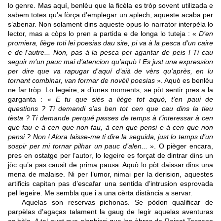
lo genre. Mas aquí, benlèu que la ficèla es tròp sovent utilizada e
sabem totes qu’a fòrça d’emplegar un aplech, aqueste acaba per
s’abenar. Non solament dins aqueste opus lo narrator interpèla lo
lector, mas a còps lo pren a partida e de longa lo tuteja : «
D’en
promiera, liège toti lei poesias dau site, pi va à la pesca d’un caire
e de l’autre... Non, pas à la pesca per agantar de peis ! Ti cau
seguir m’un pauc mai d’atencion qu’aquò ! Es just una expression
per dire que va rapugar d’aquí d’aià de vèrs qu’après, en lu
tornant combinar, van formar de novèli poesias
». Aquò es benlèu
ne far tròp. Lo legeire, a d’unes moments, se pòt sentir pres a la
garganta :
« E tu que siés a liège tot aquò, t’en paui de
questions ? Ti demandi s’as ben tot cen que cau dins la tieu
tèsta ? Ti demande perqué passes de temps à t’interessar à cen
que fau e à cen que non fau, à cen que pensi e à cen que non
pensi ? Non ! Alora laisse-me ti dire la seguida, just lo temps d’un
sospir per mi tornar pilhar un pauc d’alen...
». O pièger encara,
pres en ostatge per l’autor, lo legeire es forçat de dintrar dins un
jòc qu’a pas causit de prima pausa. Aquò lo pòt daissar dins una
mena de malaise. Ni per l’umor, nimai per la derision, aquestes
artificis capitan pas d’escafar una sentida d’intrusion esprovada
pel legeire. Me sembla que i a una cèrta distància a servar.
Aquelas son reservas pichonas. Se pòdon qualificar de
parpèlas d’agaças talament la gaug de legir aquelas aventuras