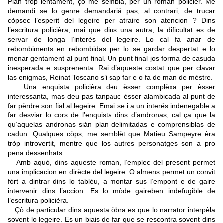
Plan tròp lentament, çò me sembla, per un roman policièr. Me
demandi se lo genre demandariá pas, al contrari, de trucar
còpsec l’esperit del legeire per atraire son atencion ? Dins
l’escritura policièra, mai que dins una autra, la dificultat es de
servar de longa l’interés del legeire. Lo cal fa anar de
rebombiments en rebombidas per lo se gardar despertat e lo
menar gentament al punt final. Un punt final jos forma de casuda
inesperada e susprenenta. Rai d’aqueste costat que per clavar
las enigmas, Reinat Toscano s’i sap far e o fa de man de mèstre.
Una enquista policièra deu èsser complèxa per èsser
interessanta, mas deu pas tanpauc èsser alambicada al punt de
far pèrdre son fial al legeire. Emai se i a un interés indenegable a
far desviar lo cors de l’enquista dins d’andronas, cal ça que la
qu’aquelas andronas sián plan delimitadas e comprensiblas de
cadun. Qualques còps, me semblèt que Matieu Sampeyre èra
tròp introvertit, mentre que los autres personatges son a pro
pena dessenhats.
Amb aquò, dins aqueste roman, l’emplec del present permet
una implicacion en dirècte del legeire. O almens permet un convit
fòrt a dintrar dins lo tablèu, a montar sus l’empont e de gaire
intervenir dins l’accion. Es lo mòde gaireben indefugible de
l’escritura policièra.
Çò de particular dins aquesta òbra es que lo narrator interpèla
sovent lo legeire. Es un biais de far que se rescontra sovent dins