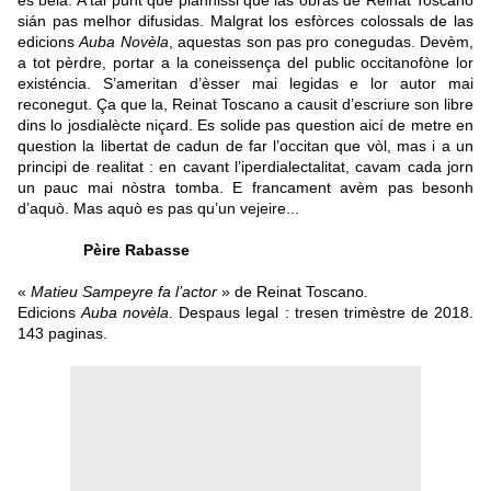
es bèla. A tal punt que planhissi que las òbras de Reinat Toscano
sián pas melhor difusidas. Malgrat los esfòrces colossals de las
edicions
Auba Novèla
, aquestas son pas pro conegudas. Devèm,
a tot pèrdre, portar a la coneissença del public occitanofòne lor
existéncia. S’ameritan d’èsser mai legidas e lor autor mai
reconegut. Ça que la, Reinat Toscano a causit d’escriure son libre
dins lo josdialècte niçard. Es solide pas question aicí de metre en
question la libertat de cadun de far l’occitan que vòl, mas i a un
principi de realitat : en cavant l’iperdialectalitat, cavam cada jorn
un pauc mai nòstra tomba. E francament avèm pas besonh
d’aquò. Mas aquò es pas qu’un vejeire...
Pèire Rabasse
«
Matieu Sampeyre fa l’actor
» de Reinat Toscano.
Edicions
Auba novèla
. Despaus legal : tresen trimèstre de 2018.
143 paginas.