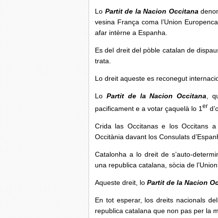
Lo
Partit de la Nacion Occitana
denonc
vesina França coma l’Union Europenca 
afar intèrne a Espanha.
Es del dreit del pòble catalan de dispa
trata.
Lo dreit aqueste es reconegut internac
Lo
Partit de la Nacion Occitana
, q
er
pacificament e a votar çaquelà lo 1
d’o
Crida las Occitanas e los Occitans a 
Occitània davant los Consulats d’Espan
Catalonha a lo dreit de s’auto-determ
una republica catalana, sòcia de l’Unio
Aqueste dreit, lo
Partit de la Nacion O
En tot esperar, los dreits nacionals de
republica catalana que non pas per la 