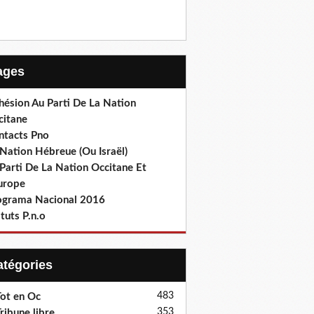
Pages
hésion Au Parti De La Nation
citane
ntacts Pno
Nation Hébreue (Ou Israël)
Parti De La Nation Occitane Et
europe
ograma Nacional 2016
tuts P.n.o
Catégories
483
ot en Oc
353
ribune libre