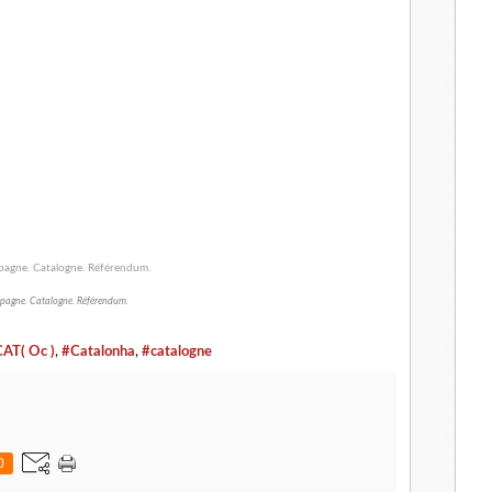
pagne. Catalogne. Référendum.
T( Oc )
,
#Catalonha
,
#catalogne
0