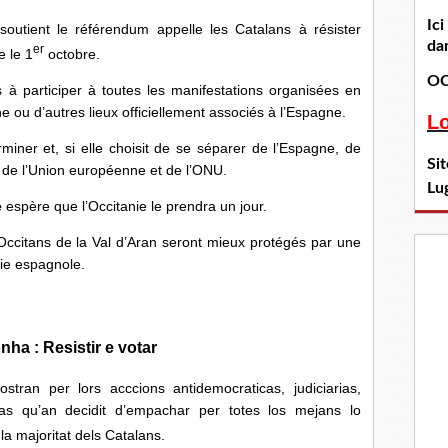
Ic
outient le référendum appelle les Catalans à résister
dan
er
e le 1
octobre.
OC
s à participer à toutes les manifestations organisées en
 ou d’autres lieux officiellement associés à l’Espagne.
L
miner et, si elle choisit de se séparer de l’Espagne, de
Si
 de l’Union européenne et de l’ONU.
Lu
e
espère que l’Occitanie le prendra un jour.
 Occitans de la Val d’Aran seront mieux protégés par une
ie espagnole.
nha : Resistir e votar
ostran per lors acccions antidemocraticas, judiciarias,
aras qu’an decidit d’empachar per totes los mejans lo
la majoritat dels Catalans.