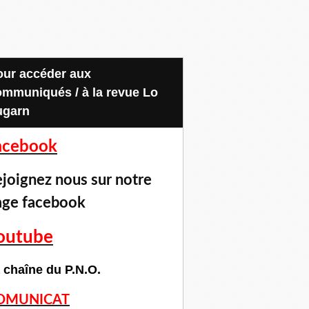
ommuniqués / à la revue Lo
ugarn
acebook
joignez nous sur notre
age facebook
outube
 chaîne du P.N.O.
OMUNICAT