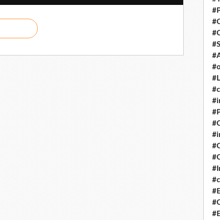
#P
#
#
#S
#A
#o
#L
#c
#i
#P
#C
#
#C
#C
#I
#c
#E
#C
#E