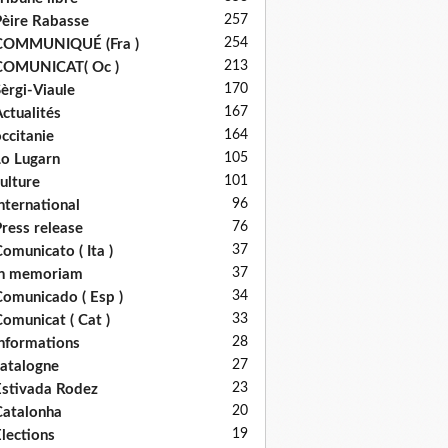
257
èire Rabasse
254
COMMUNIQUÉ (Fra )
213
COMUNICAT( Oc )
170
èrgi-Viaule
167
ctualités
164
ccitanie
105
o Lugarn
101
ulture
96
nternational
76
ress release
37
omunicato ( Ita )
37
in memoriam
34
omunicado ( Esp )
33
omunicat ( Cat )
28
nformations
27
atalogne
23
stivada Rodez
20
atalonha
19
lections