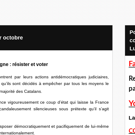
Pour accéder aux
r octobre
c
L
F
ne : résister et voter
ntrent par leurs actions antidémocratiques judiciaires,
Re
res qu’ils sont décidés à empêcher par tous les moyens le
p
majorité des Catalans.
ce vigoureusement ce coup d’état qui laisse la France
Y
ndaleusement silencieuses sous prétexte qu’il s’agit
La
 disposer démocratiquement et pacifiquement de lui-même
C
internationalement.