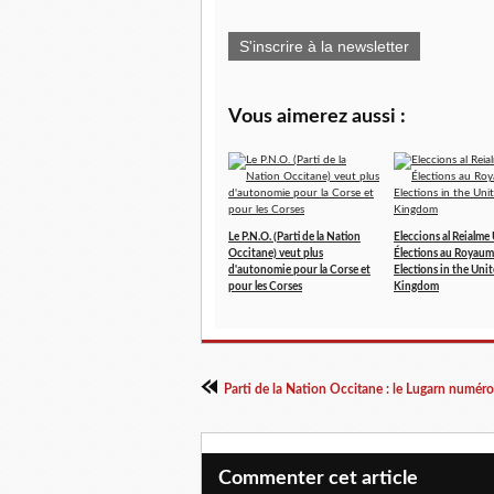
S'inscrire à la newsletter
Vous aimerez aussi :
Le P.N.O. (Parti de la Nation
Eleccions al Reialme 
Occitane) veut plus
Élections au Royaum
d'autonomie pour la Corse et
Elections in the Uni
pour les Corses
Kingdom
Parti de la Nation Occitane : le Lugarn numéro
Commenter cet article