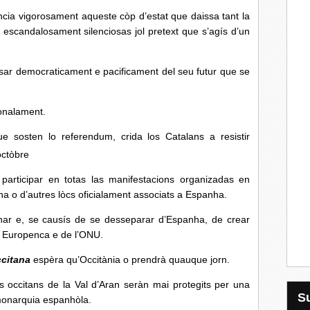
ia vigorosament aqueste còp d’estat que daissa tant la
escandalosament silenciosas jol pretext que s’agís d’un
usar democraticament e pacificament del seu futur que se
ionalament.
ue sosten lo referendum, crida los Catalans a resistir
ctòbre
participar en totas las manifestacions organizadas en
ha o d’autres lòcs oficialament associats a Espanha.
inar e, se causís de se desseparar d’Espanha, de crear
n Europenca e de l’ONU.
ccitana
espèra qu’Occitània o prendrà quauque jorn.
ls occitans de la Val d’Aran seràn mai protegits per una
monarquia espanhòla.