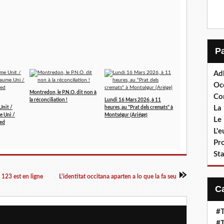
Ad
Oc
Montredon, le P.N.O. dit non à
Co
la réconciliation !
Lundi 16 Mars 2026, à 11
La 
Unit /
heures, au "Prat dels cremats" à
e Uni /
Montségur (Ariége)
Le 
ted
L'
Pr
Sta
 123 est en ligne
L'identitat occitana aparten a lo que la fa seu
#T
#T