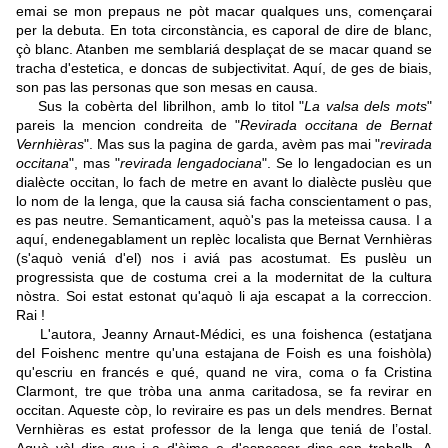
emai se mon prepaus ne pòt macar qualques uns, començarai
per la debuta. En tota circonstància, es caporal de dire de blanc,
çò blanc. Atanben me semblariá desplaçat de se macar quand se
tracha d'estetica, e doncas de subjectivitat. Aquí, de ges de biais,
son pas las personas que son mesas en causa.
Sus la cobèrta del librilhon, amb lo titol "
La valsa dels mots
"
pareis la mencion condreita de "
Revirada occitana de Bernat
Vernhièras
". Mas sus la pagina de garda, avèm pas mai "
revirada
occitana
", mas "
revirada lengadociana
". Se lo lengadocian es un
dialècte occitan, lo fach de metre en avant lo dialècte puslèu que
lo nom de la lenga, que la causa siá facha conscientament o pas,
es pas neutre. Semanticament, aquò's pas la meteissa causa. I a
aquí, endenegablament un replèc localista que Bernat Vernhièras
(s'aquò veniá d'el) nos i aviá pas acostumat. Es puslèu un
progressista que de costuma crei a la modernitat de la cultura
nòstra. Soi estat estonat qu'aquò li aja escapat a la correccion.
Rai !
L'autora, Jeanny Arnaut-Médici, es una foishenca (estatjana
del Foishenc mentre qu'una estajana de Foish es una foishòla)
qu'escriu en francés e qué, quand ne vira, coma o fa Cristina
Clarmont, tre que tròba una anma caritadosa, se fa revirar en
occitan. Aqueste còp, lo reviraire es pas un dels mendres. Bernat
Vernhièras es estat professor de la lenga que teniá de l’ostal.