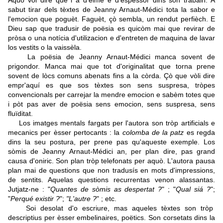
Aquò vòl dire que i a d'èime e d'espessor dins son trabalh. A
sabut tirar dels tèxtes de Jeanny Arnaut-Médici tota la sabor e
l'emocion que poguèt. Faguèt, çò sembla, un rendut perfièch. E
Dieu sap que tradusir de poësia es quicòm mai que revirar de
pròsa o una notícia d'utilizacion e d'entreten de maquina de lavar
los vestits o la vaissèla.
La poësia de Jeanny Arnaut-Médici manca sovent de
prigondor. Manca mai que tot d'originalitat que torna prene
sovent de lòcs comuns abenats fins a la còrda. Çò que vòli dire
empr'aquí es que sos tèxtes son sens suspresa, tròpes
convencionals per carrejar la mendre emocion e sabèm totes que
i pòt pas aver de poësia sens emocion, sens suspresa, sens
fluïditat.
Los imatges mentals fargats per l'autora son tròp artificials e
mecanics per èsser pertocants : la
colomba de la patz
es regda
dins la seu postura, per prene pas qu'aqueste exemple. Los
sòmis de Jeanny Arnaut-Médici an, per plan dire, pas grand
causa d'oniric. Son plan tròp telefonats per aquò. L'autora pausa
plan mai de questions que non tradusís en mots d'impressions,
de sentits. Aquelas questions recurrentas venon alassantas.
Jutjatz-ne : "
Quantes de sòmis as despertat ?
" ; "
Qual siá ?
";
"
Perqué existir ?
";
"L'autre ?
" ; etc.
Soi desolat d'o escriure, mas aqueles tèxtes son tròp
descriptius per èsser embelinaires, poëtics. Son corsetats dins la