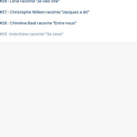
28 : Lorie raconte "Je vais vite"
#27 : Christophe Willem raconte "Jacques a dit"
#26 : Chimène Badi raconte "Entre nous"
#25 : Indochine raconte "3e sexe"
#24 : Zaho raconte "C'est chelou"
#23 : Patrick Bruel raconte "Au café des délices"
#22 : Kyo raconte "Le chemin"
#21 : Nolwenn Leroy raconte "Cassé"
#20 : Patrick Hernandez raconte "Born to be alive"
#19 : Lorie raconte "Près de moi"
#18 : Michael Jones raconte "A nos actes manqués" (avec Jean-Jacque
#17 : Khaled raconte "Aïcha"
#16 : Corneille raconte "Parce qu'on vient de loin"