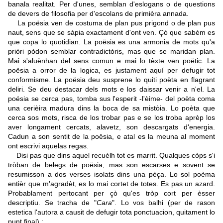
banala realitat. Per d'unes, semblan d'eslogans o de questions
de devers de filosofia per d'escolans de primièra annada.
La poësia ven de costuma de plan pus prigond o de plan pus
naut, sens que se sàpia exactament d'ont ven. Çò que sabèm es
que copa lo quotidian. La poësia es una armonia de mots qu'a
priòri pòdon semblar contradictòris, mas que se maridan plan.
Mai s'aluènhan del sens comun e mai lo tèxte ven poëtic. La
poësia a orror de la logica, es justament aquí per defugir tot
conformisme. La poësia deu susprene lo quiti poèta en flagrant
deliri. Se deu destacar dels mots e los daissar venir a n'el. La
poësia se cerca pas, tomba sus l'esperit -l'èime- del poèta coma
una cerièira madura dins la boca de sa mistòia. Lo poèta que
cerca sos mots, risca de los trobar pas e se los troba aprèp los
aver longament cercats, alavetz, son descargats d'energia.
Cadun a son sentit de la poësia, e atal es la meuna al moment
ont escrivi aquelas regas.
Disi pas que dins aquel recuèlh tot es marrit. Qualques còps s'i
tròban de belegs de poësia, mas son escarses e sovent se
resumisson a dos verses isolats dins una pèça. Lo sol poèma
entièr que m'agradèt, es lo mai cortet de totes. Es pas un azard.
Probablament pertocant per çò qu'es tròp cort per èsser
descriptiu. Se tracha de "
Cara
". Lo vos balhi (per de rason
estetica l'autora a causit de defugir tota ponctuacion, quitament lo
punt final) :