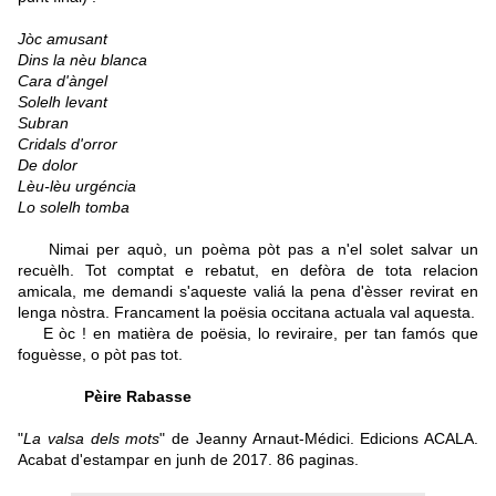
Jòc amusant
Dins la nèu blanca
Cara d'àngel
Solelh levant
Subran
Cridals d'orror
De dolor
Lèu-lèu urgéncia
Lo solelh tomba
Nimai per aquò, un poèma pòt pas a n'el solet salvar un
recuèlh. Tot comptat e rebatut, en defòra de tota relacion
amicala, me demandi s'aqueste valiá la pena d'èsser revirat en
lenga nòstra. Francament la poësia occitana actuala val aquesta.
E òc ! en matièra de poësia, lo reviraire, per tan famós que
foguèsse, o pòt pas tot.
Pèire Rabasse
"
La valsa dels mots
" de Jeanny Arnaut-Médici. Edicions ACALA.
Acabat d'estampar en junh de 2017. 86 paginas.