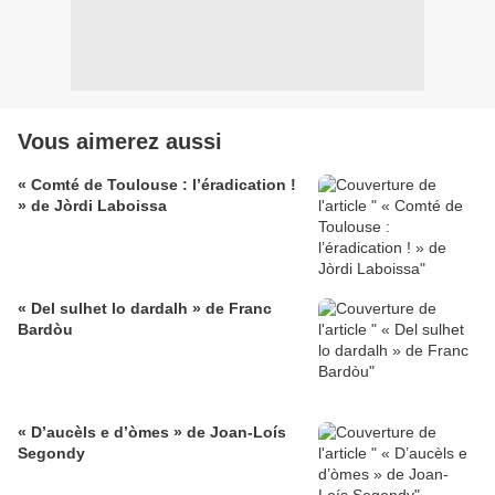
Vous aimerez aussi
« Comté de Toulouse : l’éradication !
» de Jòrdi Laboissa
« Del sulhet lo dardalh » de Franc
Bardòu
« D’aucèls e d’òmes » de Joan-Loís
Segondy