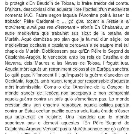
lo protegit d’En Baudoïn de Tolosa, lo fraire traïdor del comte.
D’alhors, descobrissi dins aqueste libre l’ipotèsi d’un medievista
nomenat M.C. Fabre segon laquala l’Anonime poiriá èsser lo
trobador Pèire Cardenal «
… çò que, tocant a l’estile e al
moviment, auriá pas res d’estonant
» afortís En Chabanèu, un
autre medievista que trabalhèt sus sicut de la batalha de
Murèth. Aquò demòstra pro plan que ja fa mai d'un sègle, los
medievistas occitans e catalans cercavan a se saupre mai sul
chaple de Murèth. Doblidessem pas qu’En Pèire lo Segond de
Catalonha-Aragon, lo vencedor, amb los reis de Castilha e de
Navarra, dels Maures a las Navas de Tolosa, i foguèt tuar.
Aquela mòrt aguèt un retroniment colossal en Euròpa sancèra.
Lo quiti papa N’Innocent III, qu’impusèt la guèrra d’anexion en
Occitània, foguèt, amb rason, tengut per responsable d’aquesta
mòrt inadmissibla. Coma o ditz l’Anonime de la
Cançon
, lo
monde sancèr de l’epòca non acceptava e non compreniá
aquela guèrra contra un país qu’o s’ameritava pas. Lo monde
crestian dins son ensems reprobava aquela politica papista
contra un Estat occitan pacific que sa sola fauta èra de s’èsser
pas auto-erigit en reialme. Una injustícia que lo monde
suportava pas e demest aquestes l’En Pèire Segond de
Catalonha-Aragon. Venguèt pas a Murèth sonque per çò qu’èra