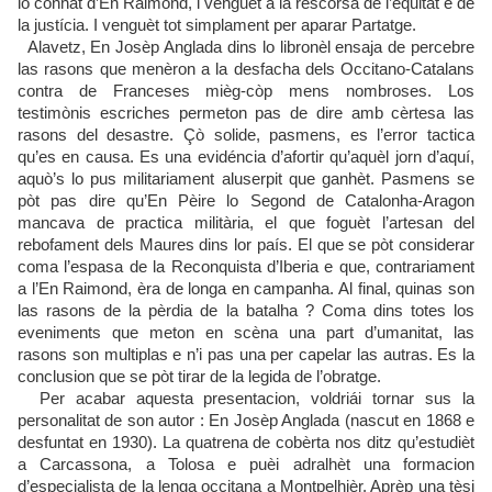
lo conhat d’En Raimond, i venguèt a la rescorsa de l’equitat e de
la justícia. I venguèt tot simplament per aparar Partatge.
Alavetz, En Josèp Anglada dins lo libronèl ensaja de percebre
las rasons que menèron a la desfacha dels Occitano-Catalans
contra de Franceses mièg-còp mens nombroses. Los
testimònis escriches permeton pas de dire amb cèrtesa las
rasons del desastre. Çò solide, pasmens, es l’error tactica
qu’es en causa. Es una evidéncia d’afortir qu’aquèl jorn d’aquí,
aquò’s lo pus militariament aluserpit que ganhèt. Pasmens se
pòt pas dire qu’En Pèire lo Segond de Catalonha-Aragon
mancava de practica militària, el que foguèt l’artesan del
rebofament dels Maures dins lor país. El que se pòt considerar
coma l’espasa de la Reconquista d’Iberia e que, contrariament
a l’En Raimond, èra de longa en campanha. Al final, quinas son
las rasons de la pèrdia de la batalha ? Coma dins totes los
eveniments que meton en scèna una part d’umanitat, las
rasons son multiplas e n’i pas una per capelar las autras. Es la
conclusion que se pòt tirar de la legida de l’obratge.
Per acabar aquesta presentacion, voldriái tornar sus la
personalitat de son autor : En Josèp Anglada (nascut en 1868 e
desfuntat en 1930). La quatrena de cobèrta nos ditz qu’estudièt
a Carcassona, a Tolosa e puèi adralhèt una formacion
d’especialista de la lenga occitana a Montpelhièr. Aprèp una tèsi