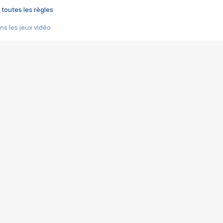
 toutes les règles
s les jeux vidéo
us choquant de Rockstar ? - Le scandale BULLY
e plus moche de Steam
du RÊVE tourne au CAUCHEMAR
pendant 8 heures
it… à tort
umiliés par un jeu vidéo
ire - Final Fantasy 8
ti un empire - Age of Empires
story DOFUS
tard, il crée l'un des pires jeux de tous les temps, MindsEye.