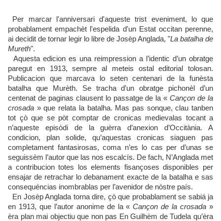
Per marcar l'anniversari d'aqueste trist eveniment, lo que
probablament empachèt l'espelida d'un Estat occitan perenne,
ai decidit de tornar legir lo libre de Josèp Anglada, "
La batalha de
Mureth
".
Aquesta edicion es una reimpression a l’identic d’un obratge
paregut en 1913, sempre al meteis ostal editorial tolosan.
Publicacion que marcava lo seten centenari de la funèsta
batalha que Murèth. Se tracha d’un obratge pichonèl d’un
centenat de paginas clausent lo passatge de la «
Cançon de la
crosada
» que relata la batalha. Mas pas sonque, clau tanben
tot çò que se pòt comptar de cronicas medievalas tocant a
n’aqueste episòdi de la guèrra d’anexion d’Occitània. A
condicion, plan solide, qu’aquestas cronicas siaguen pas
completament fantasirosas, coma n’es lo cas per d’unas se
seguissèm l’autor que las nos escalcís. De fach, N’Anglada met
a contribucion totes los elements fisançoses disponibles per
ensajar de retrachar lo debanament exacte de la batalha e sas
consequéncias inombrablas per l’avenidor de nòstre país.
En Josèp Anglada torna dire, çò que probablament se sabiá ja
en 1913, que l’autor anonime de la «
Cançon de la crosada
»
èra plan mai objectiu que non pas En Guilhèm de Tudela qu’èra