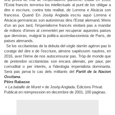
l’Estat francés terrorisa los intellectuals al punt de los obligar a
dire e escriure, contra tota realitat, de Lorrena e Alsàcia son
francesa. Quand En Josèp Anglada escriu aquò Lorrena e
Alsàcia germanicas son autonòmas dins l’Estat alemand. Mens
d’un an pus tard, l’imperialisme francés eisitarà pas a mandar
de milions d’òmes al cementèri per recuperar aquestes paises
que demòran, malgrat la politica assimilassionista de París, de
paises alemands.
Se los occitanistas de la debuta del sègle darrièr agèron pas lo
coratge del dire e de l’escriure, almens sapièssem nautres, en
2016, aver l’èime de nos autocensurar pas. Tròp de monde que
de pretendon occitanistas son encara alienats, per paur, per
comoditat o per interés, a l’ideologia imperialista dominanta.
Serà pas jamai lo cas dels militants del
Partit de la Nacion
Occitana
.
Pèire Rabasse
«
La bataille de Muret
» de Josèp Anglada. Edicions Privat.
Publicat en reimpression en decembre de 2001. 100 paginas.