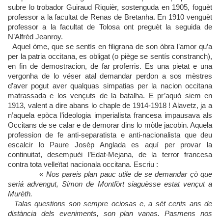
subre lo trobador Guiraud Riquièr, sostenguda en 1905, foguèt
professor a la facultat de Renas de Bretanha. En 1910 venguèt
professor a la facultat de Tolosa ont preguèt la seguida de
N’Alfrèd Jeanroy.
Aquel òme, que se sentís en filigrana de son òbra l’amor qu’a
per la patria occitana, es obligat (o piège se sentís constranch),
en fin de demostracion, de far proferris. Es una pietat e una
vergonha de lo véser atal demandar perdon a sos mèstres
d’aver pogut aver qualquas simpatias per la nacion occitana
matrassada e los vençuts de la batalha. E pr’aquò siem en
1913, valent a dire abans lo chaple de 1914-1918 ! Alavetz, ja a
n’aquela epòca l’ideologia imperialista francesa impausava als
Occitans de se calar e de demorar dins lo mòtle jacobin. Aquela
profession de fe anti-separatista e anti-nacionalista que deu
escalcir lo Paure Josèp Anglada es aquí per provar la
continuitat, desempuèi l’Edat-Mejana, de la terror francesa
contra tota velleïtat nacionala occitana. Escriu :
«
Nos pareis plan pauc utile de se demandar çò que
seriá advengut, Simon de Montfòrt siaguèsse estat vençut a
Murèth.
Talas questions son sempre ociosas e, a sèt cents ans de
distància dels eveniments, son plan vanas. Pasmens nos