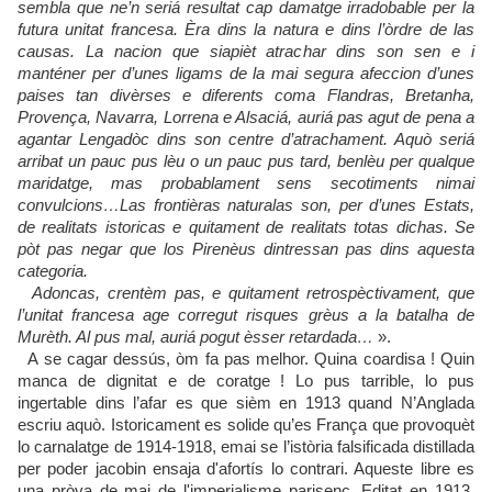
sembla que ne’n seriá resultat cap damatge irradobable per la
futura unitat francesa. Èra dins la natura e dins l’òrdre de las
causas. La nacion que siapièt atrachar dins son sen e i
manténer per d’unes ligams de la mai segura afeccion d’unes
paises tan divèrses e diferents coma Flandras, Bretanha,
Provença, Navarra, Lorrena e Alsaciá, auriá pas agut de pena a
agantar Lengadòc dins son centre d’atrachament. Aquò seriá
arribat un pauc pus lèu o un pauc pus tard, benlèu per qualque
maridatge, mas probablament sens secotiments nimai
convulcions…Las frontièras naturalas son, per d’unes Estats,
de realitats istoricas e quitament de realitats totas dichas. Se
pòt pas negar que los Pirenèus dintressan pas dins aquesta
categoria.
Adoncas, crentèm pas, e quitament retrospèctivament, que
l’unitat francesa age corregut risques grèus a la batalha de
Murèth. Al pus mal, auriá pogut èsser retardada…
».
A se cagar dessús, òm fa pas melhor. Quina coardisa ! Quin
manca de dignitat e de coratge ! Lo pus tarrible, lo pus
ingertable dins l’afar es que sièm en 1913 quand N’Anglada
escriu aquò. Istoricament es solide qu’es França que provoquèt
lo carnalatge de 1914-1918, emai se l’istòria falsificada distillada
per poder jacobin ensaja d'afortís lo contrari. Aqueste libre es
una pròva de mai de l'imperialisme parisenc. Editat en 1913,