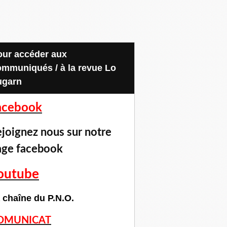
ommuniqués / à la revue Lo
ugarn
acebook
joignez nous sur notre
age facebook
outube
 chaîne du P.N.O.
OMUNICAT