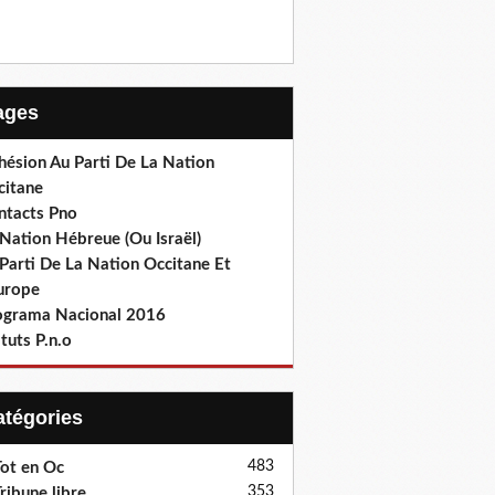
Pages
hésion Au Parti De La Nation
citane
ntacts Pno
Nation Hébreue (Ou Israël)
Parti De La Nation Occitane Et
europe
ograma Nacional 2016
tuts P.n.o
Catégories
483
ot en Oc
353
ribune libre