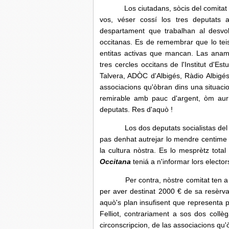
Los ciutadans, sòcis del comitat a
vos, véser cossí los tres deputats 
despartament que trabalhan al desvolo
occitanas. Es de remembrar que lo teis
entitas activas que mancan. Las anam 
tres cercles occitans de l'Institut d'Es
Talvera, ADÒC d'Albigés, Ràdio Albigé
associacions qu'òbran dins una situacio
remirable amb pauc d'argent, òm aur
deputats. Res d'aquò !
Los dos deputats socialistas del de
pas denhat autrejar lo mendre centime a
la cultura nòstra. Es lo mesprètz total
Occitana
teniá a n'informar lors elector
Per contra, nòstre comitat ten a merc
per aver destinat 2000 € de sa resèrva 
aquò's plan insufisent que representa
Felliot, contrariament a sos dos collèg
circonscripcion, de las associacions qu'