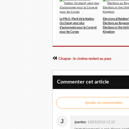
Le P.N.O. (Parti de la Nation
Eleccions al Reialme 
Occitane) veut plus
Élections au Royaum
d'autonomie pour la Corse et
Elections in the Uni
pour les Corses
Kingdom
Cinapse : le cinéma revient au pays
Commenter cet article
Ajouter un commentaire
J
joanluc
18/03/2016 12:22