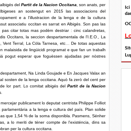
lbigés del
Partit de la Nacion Occitana
, son anats, per
Ic
albigeses an sostengut en 2015 las associacions del
dan
pament e a l'illustracion de la lenga e de la cultura
OC
sut associatiu occitan es sarrat en Albigés. Son pas las
pas citar totas mas podèm destriar : cinc calandretas,
L
tudis Occitans, la seccion despartamentala de l'I.E.O., La
s, Vent Terral, La Còla Tarnesa, etc… De totas aquestas
Si
n malaisida de lingüicidi programat e que fan un trabalh
Lu
iá pogut esperar que foguèssen ajudadas per nòstres
spartament, Na Linda Goujade e En Jacques Valax an
l sosten de la lenga occitana. Aquò fa zerò del cent per
 de lor part. Lo comitat albigés del
Partit de la Nacion
s.
ejar publicament lo deputat centrista Philippe Folliot
parlamentària a la lenga e cultura del país. Plan solide
 pas que 1,54 % de la soma disponibla. Pasmens, Sénher
as, a lo meriti de téner compte de l'existéncia, dins sa
òbran per la cultura occitana.