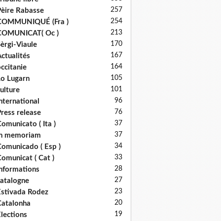
257
èire Rabasse
254
COMMUNIQUÉ (Fra )
213
COMUNICAT( Oc )
170
èrgi-Viaule
167
ctualités
164
ccitanie
105
o Lugarn
101
ulture
96
nternational
76
ress release
37
omunicato ( Ita )
37
in memoriam
34
omunicado ( Esp )
33
omunicat ( Cat )
28
nformations
27
atalogne
23
stivada Rodez
20
atalonha
19
lections