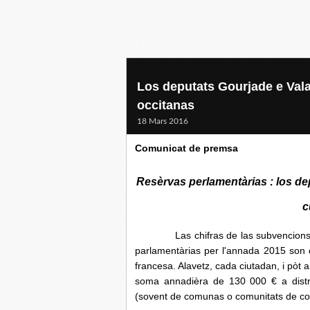
Los deputats Gourjade e Vala
occitanas
18 Mars 2016
Comunicat de premsa
Resèrvas perlamentàrias : los de
c
Las chifras de las subvencions autr
parlamentàrias per l'annada 2015 son 
francesa. Alavetz, cada ciutadan, i pò
soma annadièra de 130 000 € a distribu
(sovent de comunas o comunitats de com