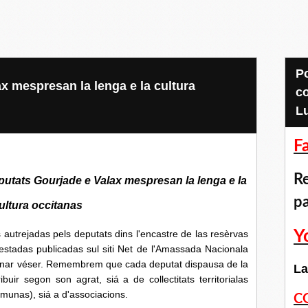
Pour accéder aux
x mespresan la lenga e la cultura
c
L
F
Re
putats Gourjade e Valax mespresan la lenga e la
p
ultura occitanas
Y
ejadas pels deputats dins l'encastre de las resèrvas
estadas publicadas sul siti Net de l'Amassada Nacionala
t anar véser. Remembrem que cada deputat dispausa de la
La
ir segon son agrat, siá a de collectitats territorialas
unas), siá a d'associacions.
C