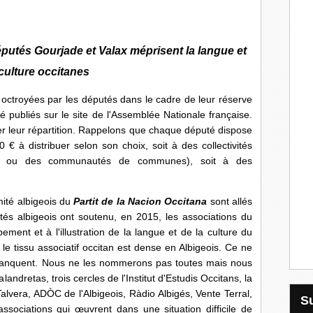
éputés Gourjade et Valax méprisent la langue et
 culture occitanes
yées par les députés dans le cadre de leur réserve
 publiés sur le site de l'Assemblée Nationale française.
ter leur répartition. Rappelons que chaque député dispose
 à distribuer selon son choix, soit à des collectivités
nes ou des communautés de communes), soit à des
é albigeois du
Partit de la Nacion Occitana
sont allés
tés albigeois ont soutenu, en 2015, les associations du
ement et à l'illustration de la langue et de la culture du
 le tissu associatif occitan est dense en Albigeois. Ce ne
 manquent. Nous ne les nommerons pas toutes mais nous
andretas, trois cercles de l'Institut d'Estudis Occitans, la
Talvera, ADÒC de l'Albigeois, Ràdio Albigés, Vente Terral,
ssociations qui œuvrent dans une situation difficile de