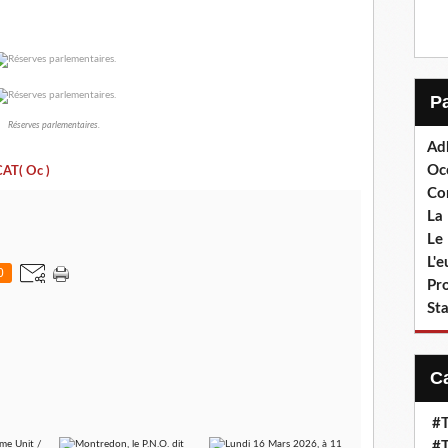
Réserves parlementaires.
Ad
Oc
T( Oc )
Co
La 
Le 
L'
0
Pr
Sta
#T
#T