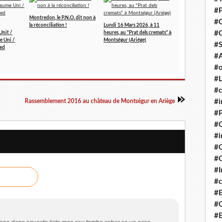
#P
Montredon, le P.N.O. dit non à
#
la réconciliation !
Lundi 16 Mars 2026, à 11
#
Unit /
heures, au "Prat dels cremats" à
e Uni /
Montségur (Ariége)
#S
ted
#A
#o
#L
#c
#i
Rassemblement 2016 au château de Montségur en Ariège
#P
#C
#
#C
#C
#I
#c
#E
#C
#E