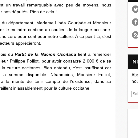
sent un travail remarquable avec peu de moyens, nous
ar nos députés. Rien de cela !
département, Madame Linda Gourjade et Monsieur
er le moindre centime au soutien de la langue occitane.
c zéro pour cent pour notre culture. À ce point là, c'est
lecteurs apprécieront.
ois du
Partit de la Nacion Occitana
tient à remercier
ieur Philippe Folliot, pour avoir consacré 2 000 € de sa
la culture occitanes. Bien entendu, c'est insuffisant car
la somme disponible. Néanmoins, Monsieur Folliot,
Abo
 a le mérite de tenir compte de l'existence, dans sa
nou
vaillent inlassablement pour la culture occitane.
E
m
a
i
l