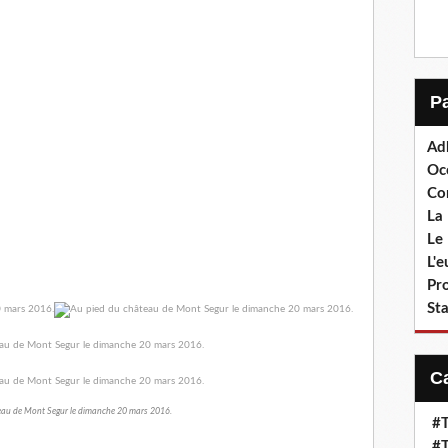
Ad
Oc
Co
La 
Le 
L'
Pr
Sta
eau de Mont Segur le dimanche 20 mars 2016.
#T
#T