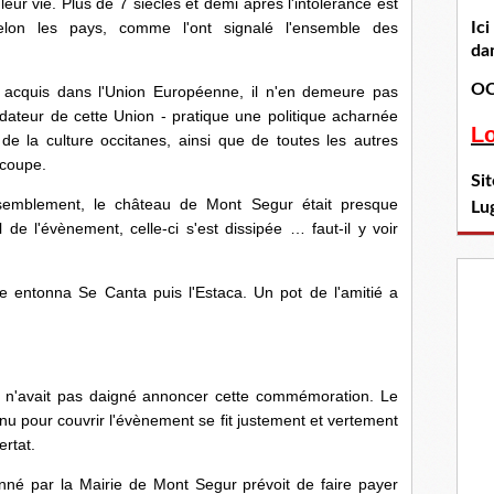
leur vie. Plus de 7 siècles et demi après l'intolérance est
Ic
elon les pays, comme l'ont signalé l'ensemble des
dan
OC
it acquis dans l'Union Européenne, il n'en demeure pas
dateur de cette Union - pratique une politique acharnée
L
 de la culture occitanes, ainsi que de toutes les autres
 coupe.
Si
emblement, le château de Mont Segur était presque
Lu
de l'évènement, celle-ci s'est dissipée … faut-il y voir
ce entonna Se Canta puis l'Estaca. Un pot de l'amitié a
 n'avait pas daigné annoncer cette commémoration. Le
 pour couvrir l'évènement se fit justement et vertement
ertat.
né par la Mairie de Mont Segur prévoit de faire payer