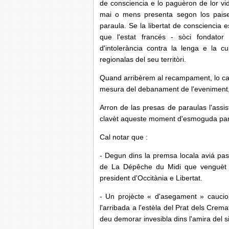
de consciencia e lo paguèron de lor vid
mai o mens presenta segon los paise
paraula. Se la libertat de consciencia 
que l'estat francés - sòci fondator
d'intolerància contra la lenga e la c
regionalas del seu territòri.
Quand arribèrem al recampament, lo cas
mesura del debanament de l'eveniment, 
Arron de las presas de paraulas l'assis
clavèt aqueste moment d'esmoguda par
Cal notar que :
- Degun dins la premsa locala aviá pa
de La Dépêche du Midi que venguèt per
president d'Occitània e Libertat.
- Un projècte « d'asegament » cauci
l'arribada a l'estèla del Prat dels Crem
deu demorar invesibla dins l'amira del sit