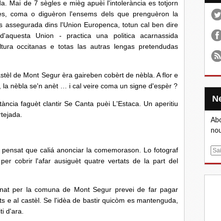
a. Mai de 7 sègles e mièg apuèi l'intolerància es totjorn
s, coma o diguèron l'ensems dels que prenguèron la
es assegurada dins l'Union Europenca, totun cal ben dire
 d'aquesta Union - practica una politica acarnassida
ultura occitanas e totas las autras lengas pretendudas
tèl de Mont Segur èra gaireben cobèrt de nèbla. A flor e
la nèbla se'n anèt … i cal veire coma un signe d'espèr ?
tància faguèt clantir Se Canta puèi L'Estaca. Un aperitiu
tejada.
Abo
nou
s pensat que caliá anonciar la comemorason. Lo fotograf
E
 cobrir l'afar ausiguèt quatre vertats de la part del
m
a
i
onat per la comuna de Mont Segur prevei de far pagar
l
ats e al castèl. Se l'idèa de bastir quicòm es mantenguda,
i d'ara.