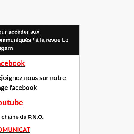
ommuniqués / à la revue Lo
ugarn
acebook
joignez nous sur notre
age facebook
outube
 chaîne du P.N.O.
OMUNICAT