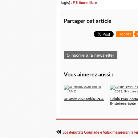
Tag(s) :
#Tribune libre
Partager cet article
Repost
S'inscrire à la newsletter
Vous aimerez aussi :
La Passem 2026 amb lo P.N.O.
10 juin 1944, 7 oct
l'Histoire se répète