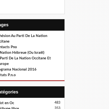
Pages
hésion Au Parti De La Nation
citane
ntacts Pno
Nation Hébreue (Ou Israël)
Parti De La Nation Occitane Et
europe
ograma Nacional 2016
tuts P.n.o
Catégories
483
ot en Oc
353
ribune libre