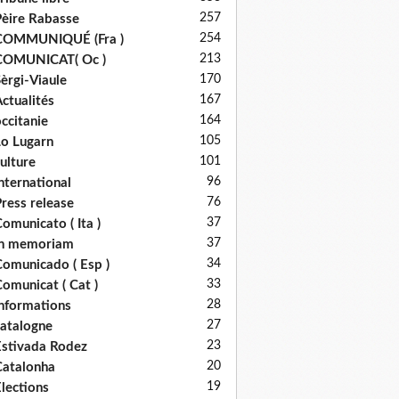
257
èire Rabasse
254
COMMUNIQUÉ (Fra )
213
COMUNICAT( Oc )
170
èrgi-Viaule
167
ctualités
164
ccitanie
105
o Lugarn
101
ulture
96
nternational
76
ress release
37
omunicato ( Ita )
37
in memoriam
34
omunicado ( Esp )
33
omunicat ( Cat )
28
nformations
27
atalogne
23
stivada Rodez
20
atalonha
19
lections