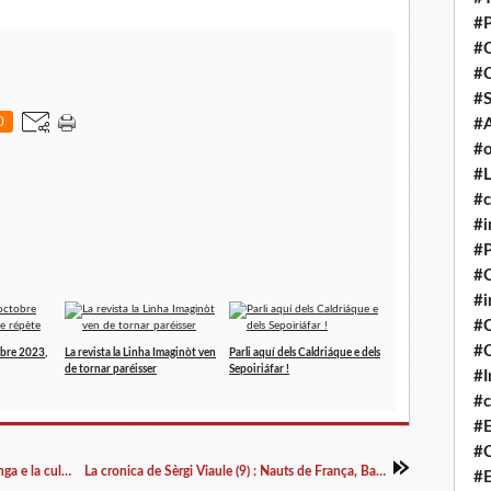
#P
#
#
#S
0
#A
#o
#L
#c
#i
#P
#C
#
#C
#C
obre 2023,
La revista la Linha Imaginòt ven
Parli aquí dels Caldriáque e dels
de tornar paréisser
Sepoiriáfar !
#I
#c
#E
#C
Los deputats Gourjade e Valax mespresan la lenga e la cultura occitanas
La cronica de Sèrgi Viaule (9) : Nauts de França, Bas-de-França !
#E