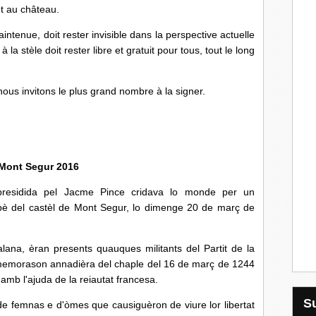
et au château.
aintenue, doit rester invisible dans la perspective actuelle
 la stèle doit rester libre et gratuit pour tous, tout le long
t nous invitons le plus grand nombre à la signer.
Mont Segur 2016
t presidida pel Jacme Pince cridava lo monde per un
pè del castèl de Mont Segur, lo dimenge 20 de març de
lana, èran presents quauques militants del Partit de la
memorason annadièra del chaple del 16 de març de 1244
amb l'ajuda de la reiautat francesa.
de femnas e d'òmes que causiguèron de viure lor libertat