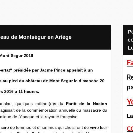
Pour accéder aux
eau de Montségur en Ariège
c
L
Mont Segur 2016
F
bertat" présidée par Jacme Pince appelait à un
Re
s au pied du château de Mont Segur le dimanche 20
p
s 2016 à 11 heures.
Y
atalan, quelques militant(e)s du
Partit de la Nacion
 s'agissait de la commémoration annuelle du massacre du
La
lique de l'époque et la royauté française.
moire de femmes et d'hommes qui choisirent de vivre leur
C