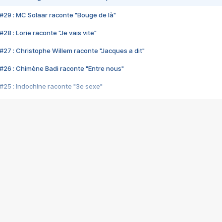
#29 : MC Solaar raconte "Bouge de là"
28 : Lorie raconte "Je vais vite"
#27 : Christophe Willem raconte "Jacques a dit"
#26 : Chimène Badi raconte "Entre nous"
#25 : Indochine raconte "3e sexe"
#24 : Zaho raconte "C'est chelou"
#23 : Patrick Bruel raconte "Au café des délices"
#22 : Kyo raconte "Le chemin"
#21 : Nolwenn Leroy raconte "Cassé"
#20 : Patrick Hernandez raconte "Born to be alive"
#19 : Lorie raconte "Près de moi"
#18 : Michael Jones raconte "A nos actes manqués" (avec Jean-Jacque