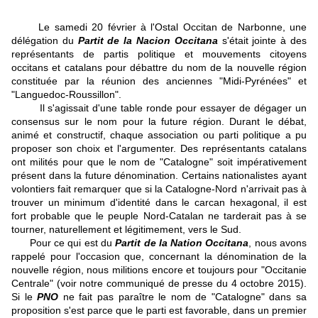
Le samedi 20 février à l'Ostal Occitan de Narbonne, une
délégation du
Partit de la Nacion Occitana
s'était jointe à des
représentants de partis politique et mouvements citoyens
occitans et catalans pour débattre du nom de la nouvelle région
constituée par la réunion des anciennes "Midi-Pyrénées" et
"Languedoc-Roussillon".
Il s'agissait d'une table ronde pour essayer de dégager un
consensus sur le nom pour la future région. Durant le débat,
animé et constructif, chaque association ou parti politique a pu
proposer son choix et l'argumenter. Des représentants catalans
ont milités pour que le nom de "Catalogne" soit impérativement
présent dans la future dénomination. Certains nationalistes ayant
volontiers fait remarquer que si la Catalogne-Nord n'arrivait pas à
trouver un minimum d'identité dans le carcan hexagonal, il est
fort probable que le peuple Nord-Catalan ne tarderait pas à se
tourner, naturellement et légitimement, vers le Sud.
Pour ce qui est du
Partit de la Nation Occitana
, nous avons
rappelé pour l'occasion que, concernant la dénomination de la
nouvelle région, nous militions encore et toujours pour "Occitanie
Centrale" (voir notre communiqué de presse du 4 octobre 2015).
Si le
PNO
ne fait pas paraître le nom de "Catalogne" dans sa
proposition s'est parce que le parti est favorable, dans un premier